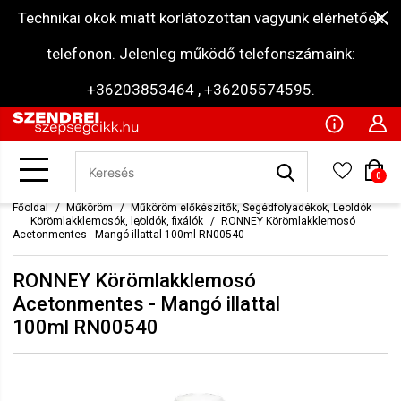
Technikai okok miatt korlátozottan vagyunk elérhetőek
telefonon. Jelenleg működő telefonszámaink:
+36203853464 , +36205574595.
0
Főoldal
Műköröm
Műköröm előkészítők, Segédfolyadékok, Leoldók
Körömlakklemosók, leoldók, fixálók
RONNEY Körömlakklemosó
Acetonmentes - Mangó illattal 100ml RN00540
RONNEY Körömlakklemosó
Acetonmentes - Mangó illattal
100ml RN00540