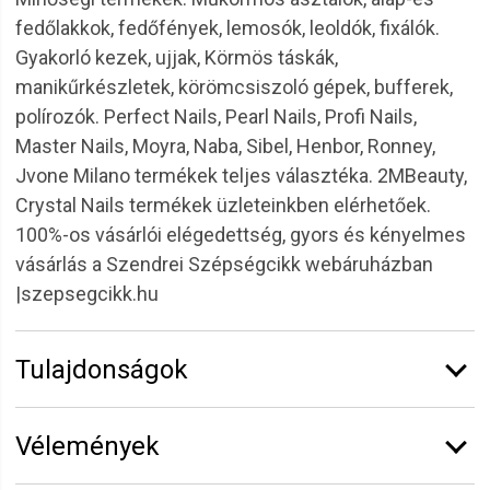
fedőlakkok, fedőfények, lemosók, leoldók, fixálók.
Gyakorló kezek, ujjak, Körmös táskák,
manikűrkészletek, körömcsiszoló gépek, bufferek,
polírozók. Perfect Nails, Pearl Nails, Profi Nails,
Master Nails, Moyra, Naba, Sibel, Henbor, Ronney,
Jvone Milano termékek teljes választéka. 2MBeauty,
Crystal Nails termékek üzleteinkben elérhetőek.
100%-os vásárlói elégedettség, gyors és kényelmes
vásárlás a Szendrei Szépségcikk webáruházban
|szepsegcikk.hu
Tulajdonságok
Márka:
RONNEY
Vélemények