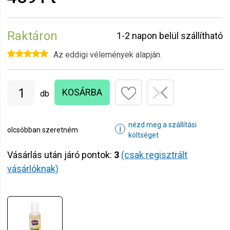
Raktáron
1-2 napon belül szállítható
Az eddigi vélemények alapján.
KOSÁRBA
db
nézd meg a szállítási
ℹ
olcsóbban szeretném
költséget
Vásárlás után járó pontok:
3
(csak regisztrált
vásárlóknak)