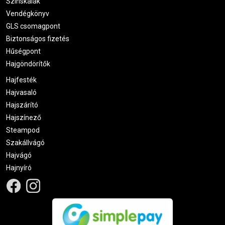
Színskálák
Vendégkönyv
GLS csomagpont
Biztonságos fizetés
Hűségpont
Hajgöndörítők
Hajfesték
Hajvasaló
Hajszárító
Hajszínező
Steampod
Szakállvágó
Hajvágó
Hajnyíró