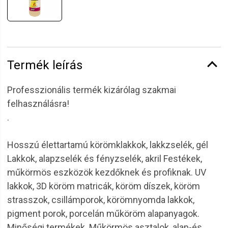
Termék leírás
Professzionális termék kizárólag szakmai
felhasználásra!
.
Hosszú élettartamú körömklakkok, lakkzselék, gél
Lakkok, alapzselék és fényzselék, akril Festékek,
műkörmös eszközök kezdőknek és profiknak. UV
lakkok, 3D köröm matricák, köröm díszek, köröm
strasszok, csillámporok, körömnyomda lakkok,
pigment porok, porcelán műköröm alapanyagok.
Minőségi termékek. Műkörmös asztalok, alap-és