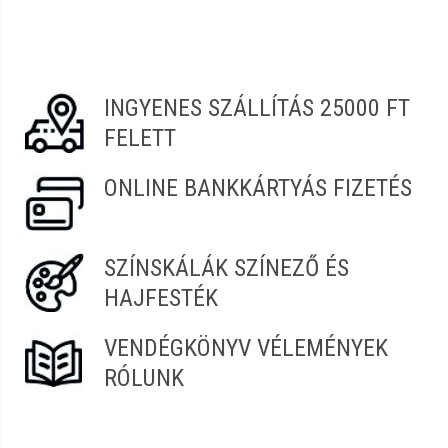
Vélemény írásához
jelentkezz be
vagy
regisztrálj
!
Tímea
2022.08.07. 09:22
INGYENES SZÁLLÍTÁS 25000 FT
Mária
2021.12.21. 16:22
FELETT
Evelin
2021.12.06. 10:27
ONLINE BANKKÁRTYÁS FIZETÉS
SZÍNSKÁLÁK SZÍNEZŐ ÉS
HAJFESTÉK
VENDÉGKÖNYV VÉLEMÉNYEK
RÓLUNK