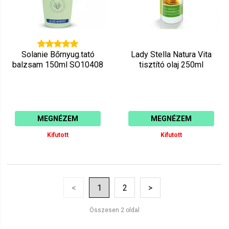
Solanie Bőrnyug.tató
Lady Stella Natura Vita
balzsam 150ml SO10408
tisztító olaj 250ml
MEGNÉZEM
MEGNÉZEM
Kifutott
Kifutott
<
1
2
>
Összesen 2 oldal