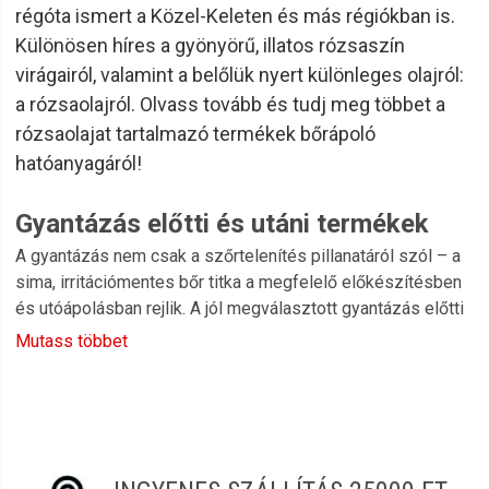
régóta ismert a Közel-Keleten és más régiókban is.
Különösen híres a gyönyörű, illatos rózsaszín
virágairól, valamint a belőlük nyert különleges olajról:
a rózsaolajról. Olvass tovább és tudj meg többet a
rózsaolajat tartalmazó termékek bőrápoló
hatóanyagáról!
Gyantázás előtti és utáni termékek
A gyantázás nem csak a szőrtelenítés pillanatáról szól – a
sima, irritációmentes bőr titka a megfelelő előkészítésben
és utóápolásban rejlik. A jól megválasztott gyantázás előtti
és utáni termékek segítenek megóvni a bőrt, fokozzák a
Mutass többet
szőrtelenítés hatékonyságát, és hozzájárulnak a hosszan
tartó, ápolt végeredményhez.
Szépségcikk és
fodrászkellék
webáruházunk kínálatában
olyan elő- és utóápoló kozmetikumokat találsz, amelyeket
kozmetikusok és otthoni felhasználók egyaránt