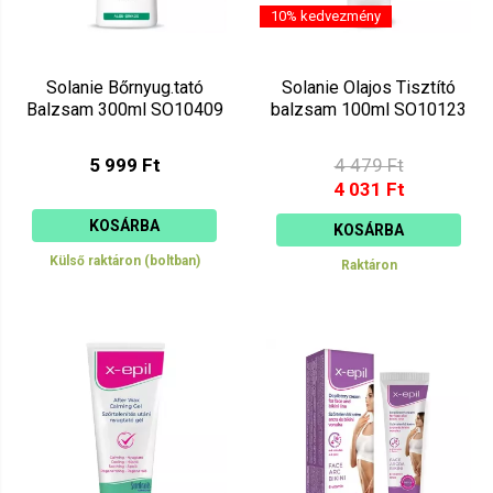
10% kedvezmény
Solanie Bőrnyug.tató
Solanie Olajos Tisztító
Balzsam 300ml SO10409
balzsam 100ml SO10123
5 999 Ft
4 479 Ft
4 031 Ft
KOSÁRBA
KOSÁRBA
Külső raktáron (boltban)
Raktáron