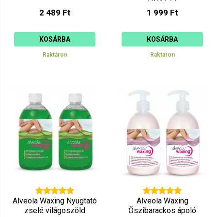
2 489 Ft
1 999 Ft
KOSÁRBA
KOSÁRBA
Raktáron
Raktáron
Alveola Waxing Nyugtató
Alveola Waxing
zselé világoszöld
Őszibarackos ápoló