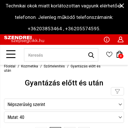
Technikai okok miatt korlátozottan vagyunk elérhetőek
telefonon. Jelenleg működő telefonszámaink:
+36203853464 , +36205574595.
0
Főoldal
Kozmetika
Szőrtelenítés
Gyantázás előtt és
után
Gyantázás előtt és után
Népszerűség szerint
Név szerint csökkenő
Mutat: 40
Név szerint növekvő