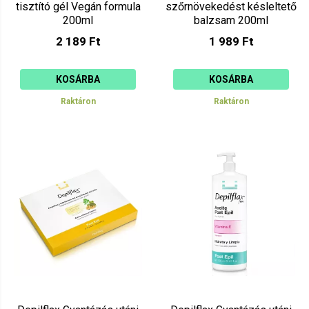
tisztító gél Vegán formula
szőrnövekedést késleltető
200ml
balzsam 200ml
2 189 Ft
1 989 Ft
KOSÁRBA
KOSÁRBA
Raktáron
Raktáron