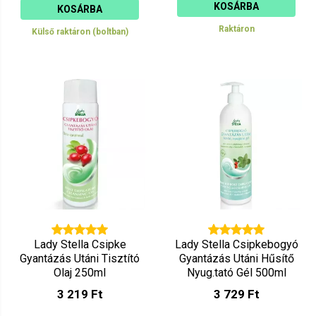
KOSÁRBA
KOSÁRBA
Raktáron
Külső raktáron (boltban)
Lady Stella Csipke
Lady Stella Csipkebogyó
Gyantázás Utáni Tisztító
Gyantázás Utáni Hűsítő
Olaj 250ml
Nyug.tató Gél 500ml
3 219 Ft
3 729 Ft