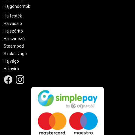
Hajgöndörítők
Hajfesték
Hajvasaló
Hajszárító
Hajszínező
Steampod
Szakállvágó
Hajvágó
Hajnyíró