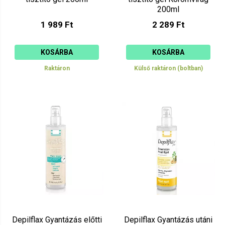
200ml
1 989 Ft
2 289 Ft
KOSÁRBA
KOSÁRBA
Raktáron
Külső raktáron (boltban)
Depilflax Gyantázás előtti
Depilflax Gyantázás utáni