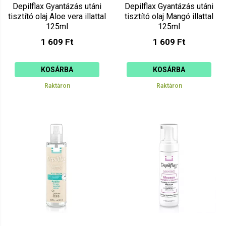
Depilflax Gyantázás utáni
Depilflax Gyantázás utáni
tisztító olaj Aloe vera illattal
tisztító olaj Mangó illattal
125ml
125ml
1 609 Ft
1 609 Ft
KOSÁRBA
KOSÁRBA
Raktáron
Raktáron