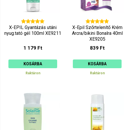
X-EPIL Gyantázás utáni
X-Epil Szőrtelenítő Krém
nyug.tató gél 100ml XE9211
Arcra/bikini Bonalra 40ml
XE9205
1 179 Ft
839 Ft
KOSÁRBA
KOSÁRBA
Raktáron
Raktáron