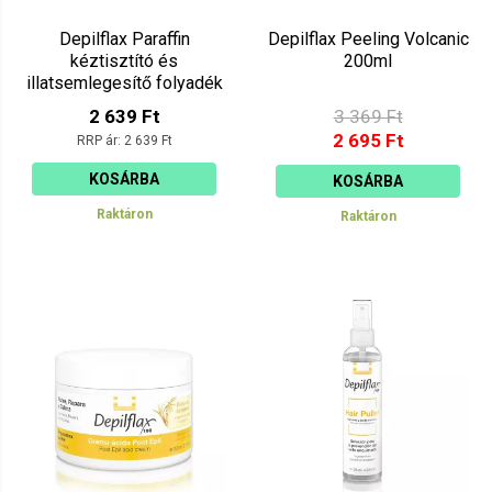
Depilflax Paraffin
Depilflax Peeling Volcanic
kéztisztító és
200ml
illatsemlegesítő folyadék
125ml
2 639 Ft
3 369 Ft
2 695 Ft
RRP ár:
2 639 Ft
KOSÁRBA
KOSÁRBA
Raktáron
Raktáron