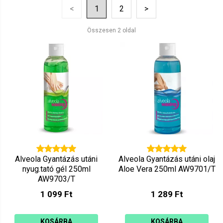
Mutat: 80
<
1
2
>
Ár szerint csökkenő
Mutat: 160
Összesen 2 oldal
Ár szerint növekvő
Alveola Gyantázás utáni
Alveola Gyantázás utáni olaj
nyug.tató gél 250ml
Aloe Vera 250ml AW9701/T
AW9703/T
1 099 Ft
1 289 Ft
KOSÁRBA
KOSÁRBA