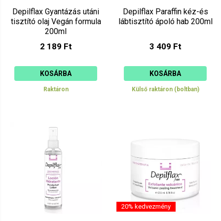
Depilflax Gyantázás utáni
Depilflax Paraffin kéz-és
tisztító olaj Vegán formula
lábtisztító ápoló hab 200ml
200ml
2 189 Ft
3 409 Ft
KOSÁRBA
KOSÁRBA
Raktáron
Külső raktáron (boltban)
20% kedvezmény