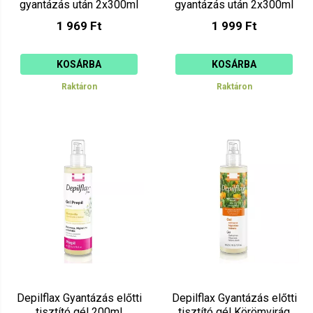
gyantázás után 2x300ml
gyantázás után 2x300ml
AW9713
AW9712
1 969 Ft
1 999 Ft
KOSÁRBA
KOSÁRBA
Raktáron
Raktáron
Depilflax Gyantázás előtti
Depilflax Gyantázás előtti
tisztító gél 200ml
tisztító gél Körömvirág