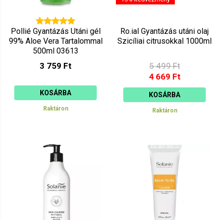
Pollié Gyantázás Utáni gél
Ro.ial Gyantázás utáni olaj
99% Aloe Vera Tartalommal
Szicíliai citrusokkal 1000ml
500ml 03613
3 759 Ft
5 499 Ft
4 669 Ft
KOSÁRBA
KOSÁRBA
Raktáron
Raktáron