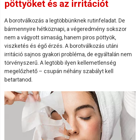
pöttyöket és az irritációt
A borotválkozás a legtöbbünknek rutinfeladat. De
bármennyire hétköznapi, a végeredmény sokszor
nem a vágyott simaság, hanem piros pöttyök,
viszketés és égő érzés. A borotválkozás utáni
irritáció sajnos gyakori probléma, de egyáltalán nem
törvényszerű. A legtöbb ilyen kellemetlenség
megelőzhető – csupán néhány szabályt kell
betartanod.