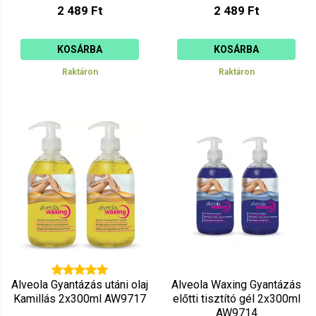
2 489 Ft
2 489 Ft
KOSÁRBA
KOSÁRBA
Raktáron
Raktáron
Alveola Gyantázás utáni olaj
Alveola Waxing Gyantázás
Kamillás 2x300ml AW9717
előtti tisztító gél 2x300ml
AW9714