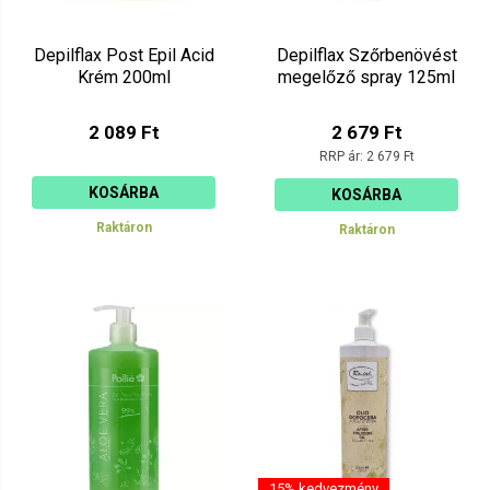
Depilflax Post Epil Acid
Depilflax Szőrbenövést
Krém 200ml
megelőző spray 125ml
2 089 Ft
2 679 Ft
RRP ár:
2 679 Ft
KOSÁRBA
KOSÁRBA
Raktáron
Raktáron
15% kedvezmény