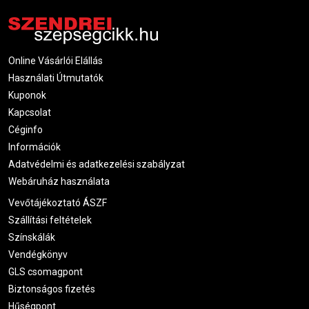
Nyugtatás: bőr hidratálása, hűsítése
Védelem: benőtt szőrszálak és gyulladások megelőzése
Online Vásárlói Elállás
Használati Útmutatók
Kinek ajánljuk ezeket a termékeket?
Kuponok
Ezek az elő- és utóápoló termékek kiválóan használhatók:
Kapcsolat
Kozmetikákban, ahol napi szinten történik szőrtelenítés
Céginfo
Információk
Otthoni felhasználásra, ha szeretnéd kímélni és ápolni
Adatvédelmi és adatkezelési szabályzat
bőrödet
Webáruház használata
Érzékeny bőr esetén, ahol különösen fontos a gyengéd
Vevőtájékoztató ÁSZF
ápolás
Szállítási feltételek
Színskálák
Vendégkönyv
GLS csomagpont
Biztonságos fizetés
Hűségpont