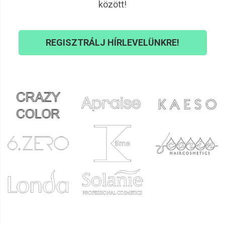
között!
utóápoló termékek segítenek a gyantamaradványok
eltávolításában, enyhítik az irritációt, hidratálnak, és
megelőzik a szőrszálak benövését. A kezelés utáni
REGISZTRÁLJ HÍRLEVELÜNKRE!
megfelelő ápolás jelentősen javítja a bőr komfortérzetét és
megjelenését.
Legnépszerűbb gyantázás utáni termékek:
Bőrnyugtató gélek és balzsamok (pl. aloe vera, kamilla)
Olaj alapú gyantamaradvány eltávolítók
Hidratáló testápolók
Szérumok a benőtt szőrszálak megelőzésére
Komplett szőrtelenítési rutin – lépésről lépésre
Bőr előkészítése: tisztítás, fertőtlenítés, hintőpor
Szőrtelenítés: gyantázás vagy waxolás
Tisztítás: maradványok eltávolítása