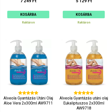
7 249 Ft
5 129 Ft
KOSÁRBA
KOSÁRBA
Raktáron
Raktáron
Alveola Gyantázás Utáni Olaj
Alveola Gyantázás utáni olaj
Aloe Vera 2x300ml AW9711
Eukaliptuszos 2x300ml
AW9718