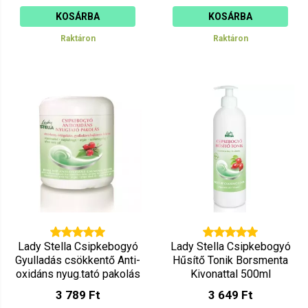
KOSÁRBA
KOSÁRBA
Raktáron
Raktáron
Lady Stella Csipkebogyó
Lady Stella Csipkebogyó
Gyulladás csökkentő Anti-
Hűsítő Tonik Borsmenta
oxidáns nyug.tató pakolás
Kivonattal 500ml
200ml
3 789 Ft
3 649 Ft