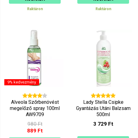
Raktáron
Raktáron
9% kedvezmény
Alveola Szőrbenövést
Lady Stella Csipke
megelőző spray 100ml
Gyantázás Utáni Balzsam
AW9709
500ml
980 Ft
3 729 Ft
889 Ft