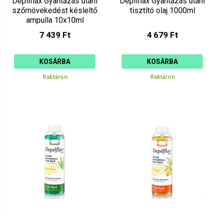
Depilflax Gyantázás utáni
Depilflax Gyantázás utáni
szőrnövekedést késleltő
tisztító olaj 1000ml
ampulla 10x10ml
7 439 Ft
4 679 Ft
KOSÁRBA
KOSÁRBA
Raktáron
Raktáron