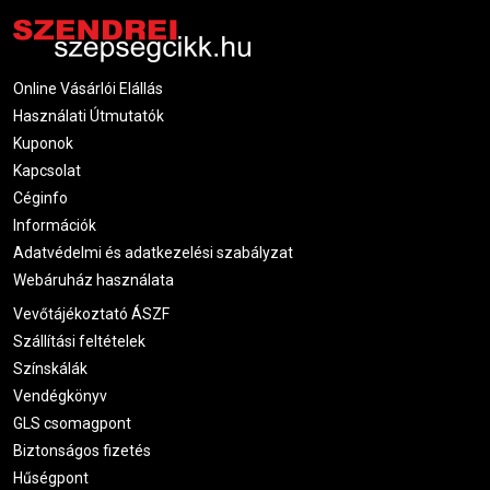
korszerű, kíméletes és látványos kezelésekkel
bővíteni
Szalonoknak, ahol igény van
anti-aging, aknékezelés
vagy bőrnyugtatás
terén professzionális eszközökre
Online Vásárlói Elállás
Kezelések utáni bőrregenerálásra
Használati Útmutatók
Kuponok
Kapcsolat
Céginfo
Információk
Adatvédelmi és adatkezelési szabályzat
Webáruház használata
Vevőtájékoztató ÁSZF
Szállítási feltételek
Színskálák
Vendégkönyv
GLS csomagpont
Biztonságos fizetés
Hűségpont