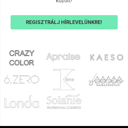
között!
sejtszintű stimuláció
Miben segíti a fényterápia a kozmetikai
REGISZTRÁLJ HÍRLEVELÜNKRE!
kezeléseket?
Fokozza a hatóanyagok felszívódását
– például
arckezelések, mezoterápia, ampullás kezelések után
Rövidíti a regenerációs időt
– akár mikrotűs
kezelések, hámlasztások után is bevethető
Kiegészítőként vagy önállóan is alkalmazható
–
sokoldalú, látványos kezelés vendégeid számára
Látható és érezhető eredmények
– rendszeres
alkalmazással javul a bőr textúrája, tónusa és
hidratáltsága
Kinek ajánljuk?
Kozmetikusoknak, akik szeretnék szolgáltatásaikat