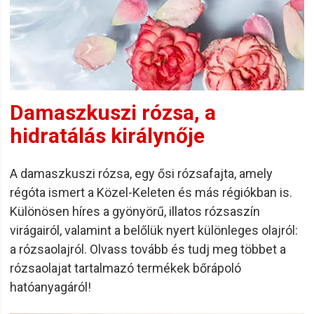
Damaszkuszi rózsa, a
hidratálás királynője
A damaszkuszi rózsa, egy ősi rózsafajta, amely
régóta ismert a Közel-Keleten és más régiókban is.
Különösen híres a gyönyörű, illatos rózsaszín
virágairól, valamint a belőlük nyert különleges olajról:
a rózsaolajról. Olvass tovább és tudj meg többet a
rózsaolajat tartalmazó termékek bőrápoló
hatóanyagáról!