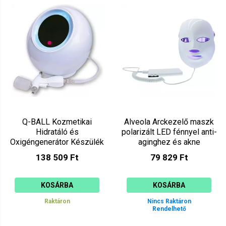
Mutat: 80
Ár szerint csökkenő
Mutat: 160
Ár szerint növekvő
Q-BALL Kozmetikai
Alveola Arckezelő maszk
Hidratáló és
polarizált LED fénnyel anti-
Oxigéngenerátor Készülék
aginghez és akne
Q-001
kezeléshez
138 509 Ft
79 829 Ft
KOSÁRBA
KOSÁRBA
Raktáron
Nincs Raktáron
Rendelhető