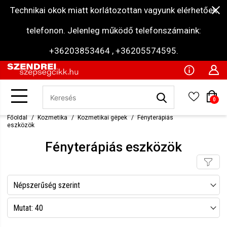
Technikai okok miatt korlátozottan vagyunk elérhetőek
telefonon. Jelenleg működő telefonszámaink:
+36203853464 , +36205574595.
0
Főoldal
Kozmetika
Kozmetikai gépek
Fényterápiás
eszközök
Fényterápiás eszközök
Népszerűség szerint
Név szerint csökkenő
Mutat: 40
Név szerint növekvő