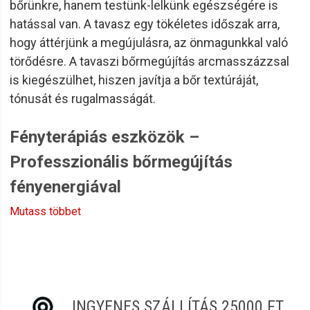
bőrünkre, hanem testünk-lelkünk egészségére is
hatással van. A tavasz egy tökéletes időszak arra,
hogy áttérjünk a megújulásra, az önmagunkkal való
törődésre. A tavaszi bőrmegújítás arcmasszázzsal
is kiegészülhet, hiszen javítja a bőr textúráját,
tónusát és rugalmasságát.
Fényterápiás eszközök –
Professzionális bőrmegújítás
fényenergiával
A fényterápia ma már alapvető eszköze a korszerű
Mutass többet
kozmetikai kezeléseknek. A különböző
LED
fényhullámhosszak
(pl. vörös, kék, zöld) célzottan
befolyásolják a bőr működését – támogatják a regenerációt,
csökkentik a gyulladást, serkentik a kollagéntermelést vagy
épp szabályozzák a faggyútermelést. Mindezt teljesen
INGYENES SZÁLLÍTÁS 25000 FT
fájdalommentesen, mellékhatások nélkül.