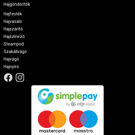
Hajgöndörítők
Hajfesték
Hajvasaló
Hajszárító
Hajszínező
Steampod
Szakállvágó
Hajvágó
Hajnyíró