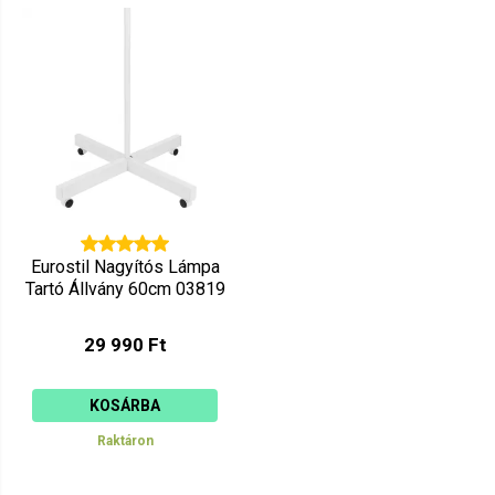
Mutat: 80
Ár szerint csökkenő
Mutat: 160
Ár szerint növekvő
Eurostil Nagyítós Lámpa
Tartó Állvány 60cm 03819
29 990 Ft
KOSÁRBA
Raktáron