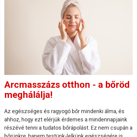
Arcmasszázs otthon - a bőröd
meghálálja!
Az egészséges és ragyogó bőr mindenki álma, és
ahhoz, hogy ezt elérjük érdemes a mindennapjaink
részévé tenni a tudatos bőrápolást. Ez nem csupán a
bőrünkre, hanem testünk-lelkünk egészségére is