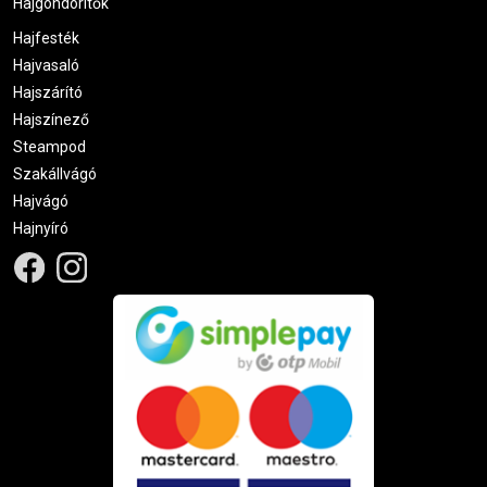
Hajgöndörítők
Hajfesték
Hajvasaló
Hajszárító
Hajszínező
Steampod
Szakállvágó
Hajvágó
Hajnyíró