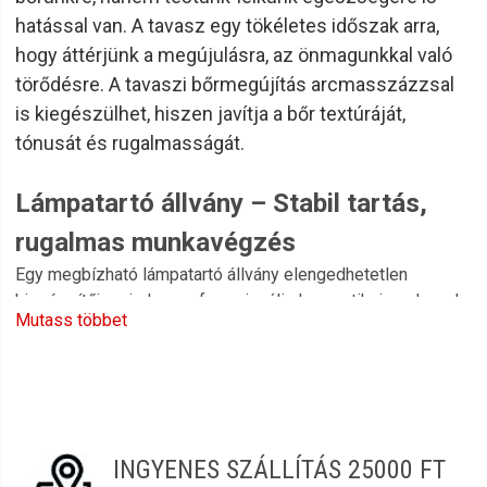
hatással van. A tavasz egy tökéletes időszak arra,
hogy áttérjünk a megújulásra, az önmagunkkal való
törődésre. A tavaszi bőrmegújítás arcmasszázzsal
is kiegészülhet, hiszen javítja a bőr textúráját,
tónusát és rugalmasságát.
Lámpatartó állvány – Stabil tartás,
rugalmas munkavégzés
Egy megbízható lámpatartó állvány elengedhetetlen
kiegészítője minden professzionális kozmetikai szalonnak.
Mutass többet
Legyen szó
nagyítós lámpáról, LED fényforrásról vagy
bőrdiagnosztikai eszközről
, a stabil és könnyen
mozgatható állvány biztosítja a kényelmes munkavégzést
és a precíz kezeléseket.
A megfelelő állvány nemcsak a berendezéseidet tartja,
INGYENES SZÁLLÍTÁS 25000 FT
hanem a kezelések minőségét is támogatja – hiszen jó