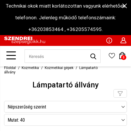
Technikai okok miatt korlátozottan vagyunk elérhetőek
telefonon. Jelenleg működő telefonszámaink:
+36203853464 , +36205574595.
0
Főoldal
Kozmetika
Kozmetikai gépek
Lámpatartó
állvány
Lámpatartó állvány
Népszerűség szerint
Név szerint csökkenő
Mutat: 40
Név szerint növekvő