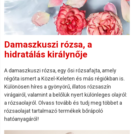
Damaszkuszi rózsa, a
hidratálás királynője
A damaszkuszi rózsa, egy ősi rózsafajta, amely
régóta ismert a Közel-Keleten és más régiókban is.
Különösen híres a gyönyörű, illatos rózsaszín
virágairól, valamint a belőlük nyert különleges olajról:
a rózsaolajról. Olvass tovább és tudj meg többet a
rózsaolajat tartalmazó termékek bőrápoló
hatóanyagáról!