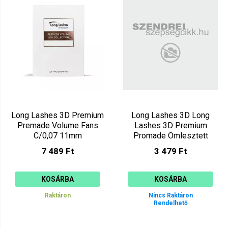
Ár szerint csökkenő
Mutat: 160
Ár szerint növekvő
Long Lashes 3D Premium
Long Lashes 3D Long
Premade Volume Fans
Lashes 3D Premium
C/0,07 11mm
Promade Ömlesztett
LLPRE3DC07011
Szempilla C/0,07 10mm
7 489 Ft
3 479 Ft
KOSÁRBA
KOSÁRBA
Raktáron
Nincs Raktáron
Rendelhető