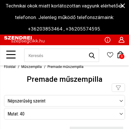
Technikai okok miatt korlátozottan vagyunk elérhetőek
telefonon. Jelenleg működő telefonszámaink:
+36203853464 , +36205574595.
0
Főoldal
Műszempilla
Premade műszempilla
Premade műszempilla
Népszerűség szerint
Név szerint csökkenő
Mutat: 40
Név szerint növekvő
Mutat: 80