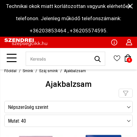
Technikai okok miatt korlátozottan vagyunk elérhetőek
telefonon. Jelenleg működő telefonszámaink:
+36203853464 , +36205574595.
0
Főoldal
Smink
Száj smink
Ajakbalzsam
Ajakbalzsam
Népszerűség szerint
Név szerint csökkenő
Mutat: 40
Név szerint növekvő
Mutat: 80