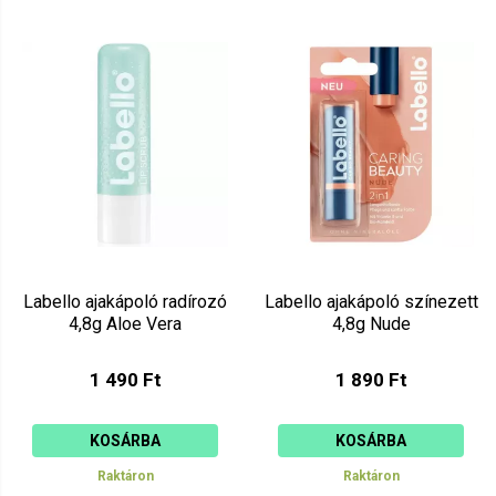
Labello ajakápoló radírozó
Labello ajakápoló színezett
4,8g Aloe Vera
4,8g Nude
1 490 Ft
1 890 Ft
KOSÁRBA
KOSÁRBA
Raktáron
Raktáron