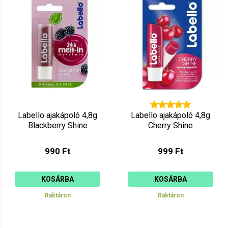
Ár szerint csökkenő
Mutat: 160
Ár szerint növekvő
Labello ajakápoló 4,8g
Labello ajakápoló 4,8g
Blackberry Shine
Cherry Shine
990 Ft
999 Ft
KOSÁRBA
KOSÁRBA
Raktáron
Raktáron