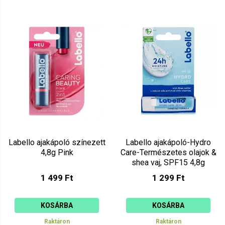
Labello ajakápoló színezett
Labello ajakápoló-Hydro
4,8g Pink
Care-Természetes olajok &
shea vaj, SPF15 4,8g
1 499 Ft
1 299 Ft
KOSÁRBA
KOSÁRBA
Raktáron
Raktáron