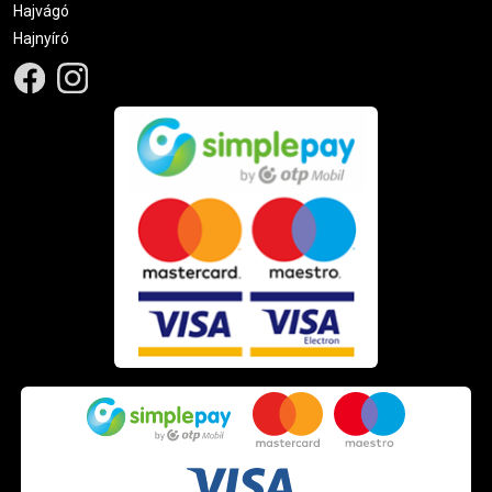
Hajvágó
Hajnyíró