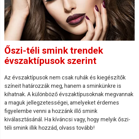
Őszi-téli smink trendek
évszaktípusok szerint
Az évszaktípusok nem csak ruhák és kiegészítők
színeit határozzák meg, hanem a sminkünkre is
kihatnak. A különböző évszaktípusoknak megvannak
a maguk jellegzetességei, amelyeket érdemes
figyelembe venni a hozzánk illő smink
kiválasztásánál. Ha kíváncsi vagy, hogy melyik őszi-
téli smink illik hozzád, olvass tovább!