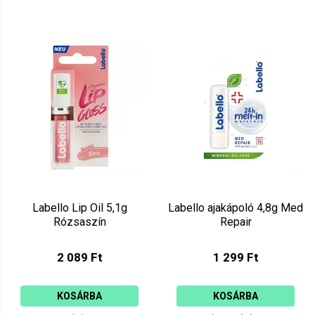
Labello Lip Oil 5,1g
Labello ajakápoló 4,8g Med
Rózsaszín
Repair
2 089 Ft
1 299 Ft
KOSÁRBA
KOSÁRBA