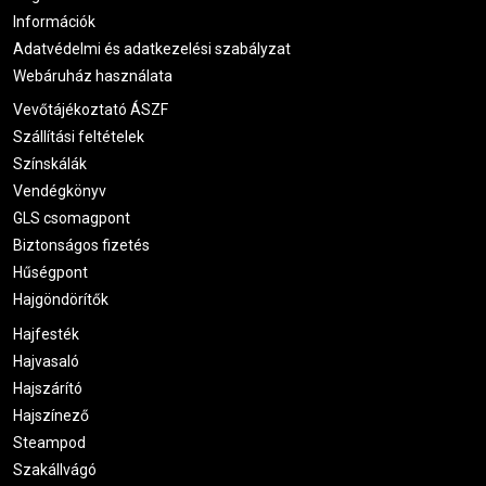
Információk
Adatvédelmi és adatkezelési szabályzat
Webáruház használata
Vevőtájékoztató ÁSZF
Szállítási feltételek
Színskálák
Vendégkönyv
GLS csomagpont
Biztonságos fizetés
Hűségpont
Hajgöndörítők
Hajfesték
Hajvasaló
Hajszárító
Hajszínező
Steampod
Szakállvágó