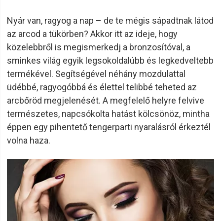
Nyár van, ragyog a nap – de te mégis sápadtnak látod
az arcod a tükörben? Akkor itt az ideje, hogy
közelebbről is megismerkedj a bronzosítóval, a
sminkes világ egyik legsokoldalúbb és legkedveltebb
termékével. Segítségével néhány mozdulattal
üdébbé, ragyogóbbá és élettel telibbé teheted az
arcbőröd megjelenését. A megfelelő helyre felvive
természetes, napcsókolta hatást kölcsönöz, mintha
éppen egy pihentető tengerparti nyaralásról érkeztél
volna haza.