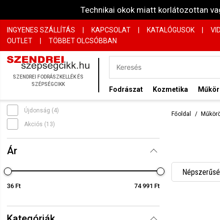
Technikai okok miatt korlátozottan 
INGYENES SZÁLLÍTÁS
|
KAPCSOLAT
|
KATALÓGUSOK
|
VI
OUTLET
|
TÖBBET OLCSÓBBAN
SZENDREI FODRÁSZKELLÉK ÉS
SZÉPSÉGCIKK
Fodrászat
Kozmetika
Műkö
Újdonság (4)
Főoldal
Műkör
Akciós (13)
Ár
Népszerűség
36 Ft
74 991 Ft
Név szerint
Név szerint
Kategóriák