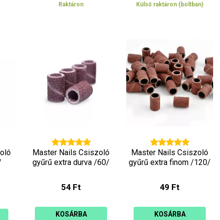
Raktáron
Külső raktáron (boltban)
oló
Master Nails Csiszoló
Master Nails Csiszoló
/
gyűrű extra durva /60/
gyűrű extra finom /120/
54 Ft
49 Ft
KOSÁRBA
KOSÁRBA