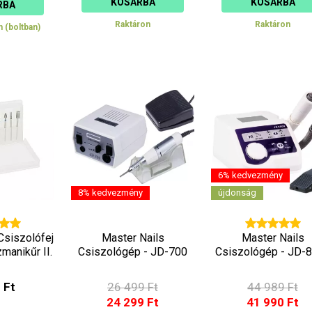
KOSÁRBA
KOSÁRBA
RBA
Raktáron
Raktáron
n (boltban)
6% kedvezmény
8% kedvezmény
újdonság
Csiszolófej
Master Nails
Master Nails
manikűr II.
Csiszológép - JD-700
Csiszológép - JD-
 Ft
26 499 Ft
44 989 Ft
24 299 Ft
41 990 Ft