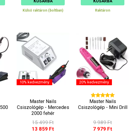
KOSÁRBA
KOSÁRBA
Külső raktáron (boltban)
Raktáron
10% kedvezmény
20% kedvezmény
Master Nails
Master Nails
8500
Csiszológép - Mercedes
Csiszológép - Mini Drill
2000 fehér
15 499 Ft
9 989 Ft
13 859 Ft
7 979 Ft