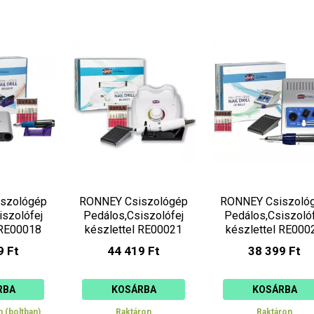
szológép
RONNEY Csiszológép
RONNEY Csiszoló
iszolófej
Pedálos,Csiszolófej
Pedálos,Csiszolóf
 RE00018
készlettel RE00021
készlettel RE000
9 Ft
44 419 Ft
38 399 Ft
RBA
KOSÁRBA
KOSÁRBA
n (boltban)
Raktáron
Raktáron