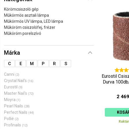
Ár szerint 
Körömcsiszoló gép
Műkörmös asztali lámpa
Ár szerint 
Műkörmös UV lámpa, LED lámpa
Műköröm csiszolófej, frézer
Műköröm porelszívó
Márka
C
E
M
P
R
S
Canni
(2)
Eurostil Csis
Crystal Nail's
(16)
Durva 100db
Eurostil
(9)
Master Nail's
(72)
2 469
Moyra
(1)
Pearl Nails
(28)
Perfect Nails
KOSÁ
(44)
Pollié
(2)
Raktá
Profinails
(12)