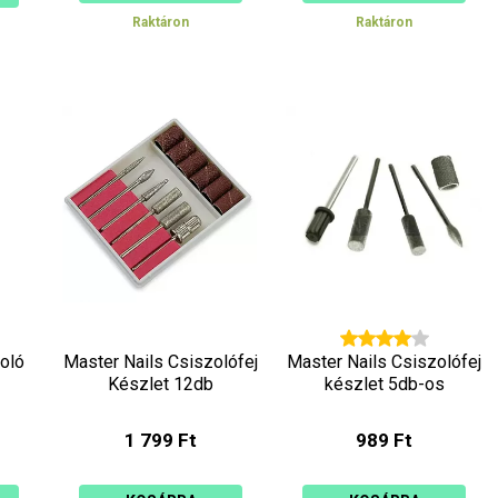
Raktáron
Raktáron
oló
Master Nails Csiszolófej
Master Nails Csiszolófej
Készlet 12db
készlet 5db-os
1 799 Ft
989 Ft