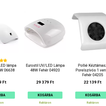
-LED lámpa
Eurostil UV/LED Lámpa
Pollié Kéztámas
8W 06638
48W Fehér 04920
Porelszívós 1 ven
Fehér 04205
9 Ft
29 379 Ft
22 139 Ft
RBA
KOSÁRBA
KOSÁRBA
ron
Raktáron
Raktáron