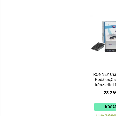
RONNEY Csi
Pedálos,Cs
készlettel
28 26
KOSÁ
Külső raktáro