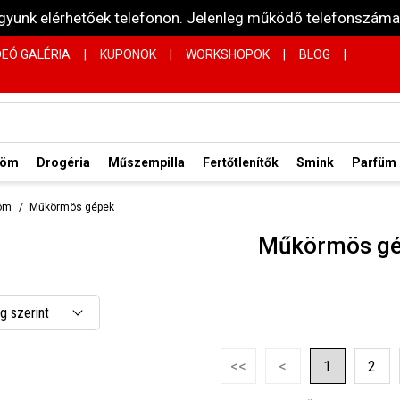
vagyunk elérhetőek telefonon. Jelenleg működő telefonsz
DEÓ GALÉRIA
|
KUPONOK
|
WORKSHOPOK
|
BLOG
|
röm
Drogéria
Műszempilla
Fertőtlenítők
Smink
Parfüm
öm
Műkörmös gépek
Műkörmös g
 szerint
 csökkenő
<<
<
1
2
 növekvő