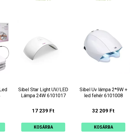
 Led
Sibel Star Light UV/LED
Sibel Uv lámpa 2*9W +
4
Lámpa 24W 6101017
led fehér 6101008
17 239 Ft
32 209 Ft
KOSÁRBA
KOSÁRBA