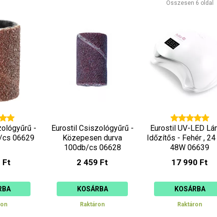
Összesen 6 oldal
csökkenő
növekvő
zológyűrű -
Eurostil Csiszológyűrű -
Eurostil UV-LED L
/cs 06629
Közepesen durva
Időzítős - Fehér , 24
100db/cs 06628
48W 06639
 Ft
2 459 Ft
17 990 Ft
RBA
KOSÁRBA
KOSÁRBA
ron
Raktáron
Raktáron