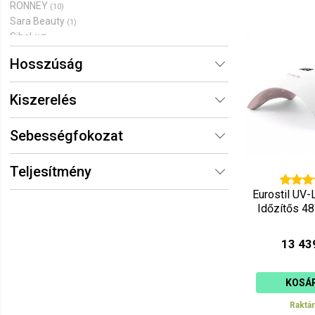
RONNEY
(10)
Sara Beauty
(1)
Sibel
(17)
Hosszúság
Kiszerelés
Sebességfokozat
Teljesítmény
Eurostil UV
Időzítős 4
13 43
KOSÁ
Raktá