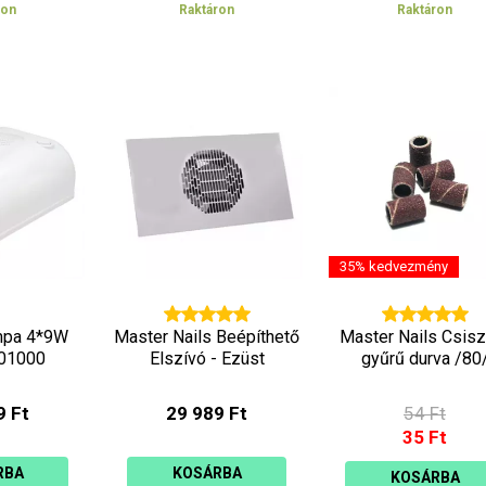
ron
Raktáron
Raktáron
35% kedvezmény
ámpa 4*9W
Master Nails Beépíthető
Master Nails Csisz
101000
Elszívó - Ezüst
gyűrű durva /80
9 Ft
29 989 Ft
54 Ft
35 Ft
RBA
KOSÁRBA
KOSÁRBA