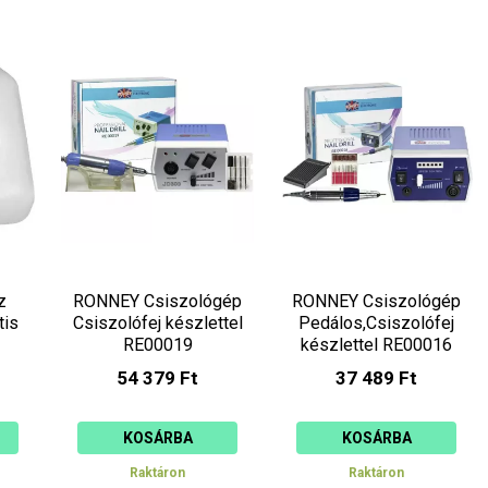
z
RONNEY Csiszológép
RONNEY Csiszológép
tis
Csiszolófej készlettel
Pedálos,Csiszolófej
RE00019
készlettel RE00016
54 379 Ft
37 489 Ft
KOSÁRBA
KOSÁRBA
Raktáron
Raktáron