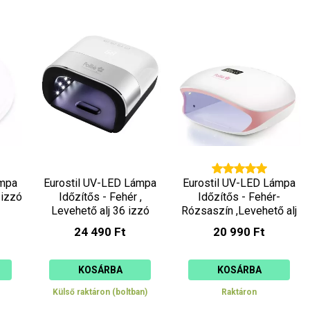
ámpa
Eurostil UV-LED Lámpa
Eurostil UV-LED Lámpa
 izzó
Időzítős - Fehér ,
Időzítős - Fehér-
Levehető alj 36 izzó
Rózsaszín ,Levehető alj
48W 06640
36 izzó 48W 06641
24 490 Ft
20 990 Ft
KOSÁRBA
KOSÁRBA
Külső raktáron (boltban)
Raktáron