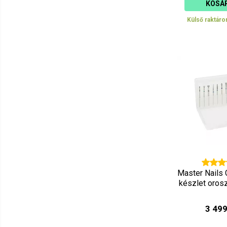
KOSÁ
Külső raktáro
Master Nails 
készlet orosz
3 499