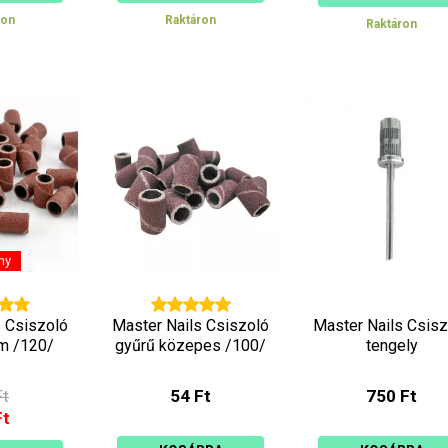
ron
Raktáron
Raktáron
ny
s Csiszoló
Master Nails Csiszoló
Master Nails Csisz
om /120/
gyűrű közepes /100/
tengely
Ft
54 Ft
750 Ft
Ft