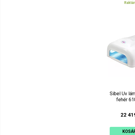
Raktá
Sibel Uv l
fehér 6
22 41
KOSÁ