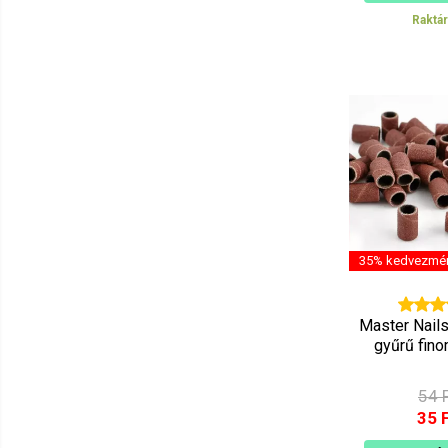
Raktá
35% kedvezmé
Master Nail
gyűrű fin
54 
35 