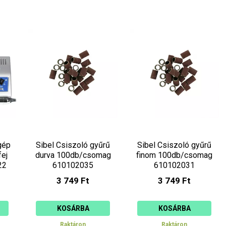
gép
Sibel Csiszoló gyűrű
Sibel Csiszoló gyűrű
ej
durva 100db/csomag
finom 100db/csomag
22
610102035
610102031
3 749 Ft
3 749 Ft
KOSÁRBA
KOSÁRBA
Raktáron
Raktáron