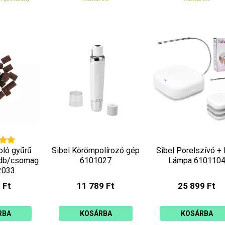
oló gyűrű
Sibel Körömpolírozó gép
Sibel Porelszívó +
db/csomag
6101027
Lámpa 610110
2033
 Ft
11 789 Ft
25 899 Ft
RBA
KOSÁRBA
KOSÁRBA