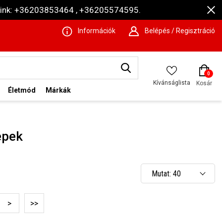
ámaink: +36203853464 , +36205574595.
Információk
Belépés / Regisztráció
0
Kívánságlista
Kosár
Életmód
Márkák
épek
Mutat: 40
Mutat: 80
>
>>
Mutat: 160