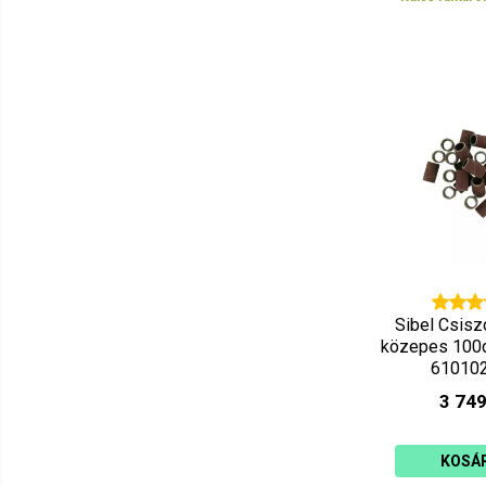
Sibel Csisz
közepes 100
61010
3 749
KOSÁ