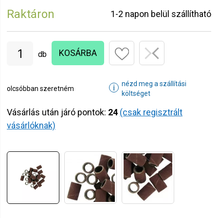
Raktáron
1-2 napon belül szállítható
KOSÁRBA
db
nézd meg a szállítási
ℹ
olcsóbban szeretném
költséget
Vásárlás után járó pontok:
24
(csak regisztrált
vásárlóknak)