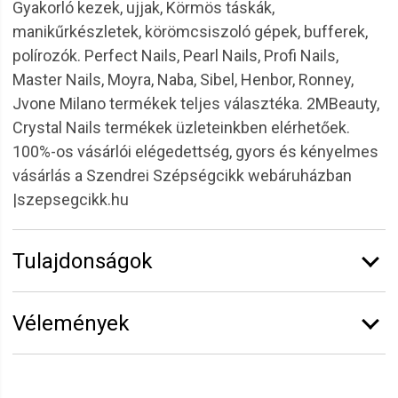
Gyakorló kezek, ujjak, Körmös táskák,
manikűrkészletek, körömcsiszoló gépek, bufferek,
polírozók. Perfect Nails, Pearl Nails, Profi Nails,
Master Nails, Moyra, Naba, Sibel, Henbor, Ronney,
Jvone Milano termékek teljes választéka. 2MBeauty,
Crystal Nails termékek üzleteinkben elérhetőek.
100%-os vásárlói elégedettség, gyors és kényelmes
vásárlás a Szendrei Szépségcikk webáruházban
|szepsegcikk.hu
Tulajdonságok
Márka:
Sibel
Vélemények
Erről a termékről még senki sem írt értékelést.
Legyen Tiéd az első!