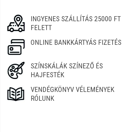
Vélemény írásához
jelentkezz be
vagy
regisztrálj
!
INGYENES SZÁLLÍTÁS 25000 FT
FELETT
ONLINE BANKKÁRTYÁS FIZETÉS
SZÍNSKÁLÁK SZÍNEZŐ ÉS
HAJFESTÉK
VENDÉGKÖNYV VÉLEMÉNYEK
RÓLUNK