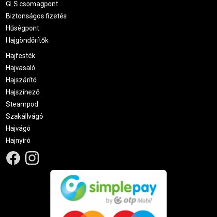
GLS csomagpont
Biztonságos fizetés
Hűségpont
Hajgöndörítők
Hajfesték
Hajvasaló
Hajszárító
Hajszínező
Steampod
Szakállvágó
Hajvágó
Hajnyíró