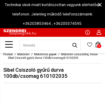
Technikai okok miatt korlátozottan vagyunk elérhetőek
telefonon. Jelenleg működő telefonszámaink:
+36203853464 , +36205574595.
0
Főoldal
Műköröm
Műkörmös gépek
Műköröm csiszolófej, frézer
Sibel Csiszoló gyűrű durva 100db/csomag 610102035
Sibel Csiszoló gyűrű durva
100db/csomag 610102035