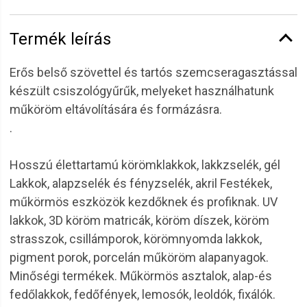
Termék leírás
Erős belső szövettel és tartós szemcseragasztással
készült csiszológyűrűk, melyeket használhatunk
műköröm eltávolítására és formázásra.
.
Hosszú élettartamú körömklakkok, lakkzselék, gél
Lakkok, alapzselék és fényzselék, akril Festékek,
műkörmös eszközök kezdőknek és profiknak. UV
lakkok, 3D köröm matricák, köröm díszek, köröm
strasszok, csillámporok, körömnyomda lakkok,
pigment porok, porcelán műköröm alapanyagok.
Minőségi termékek. Műkörmös asztalok, alap-és
fedőlakkok, fedőfények, lemosók, leoldók, fixálók.