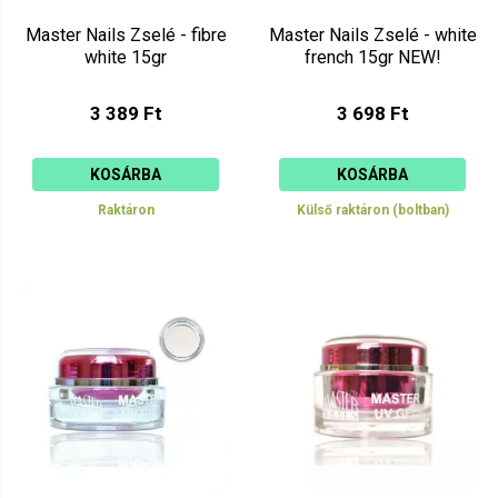
Master Nails Zselé - fibre
Master Nails Zselé - white
white 15gr
french 15gr NEW!
3 389 Ft
3 698 Ft
KOSÁRBA
KOSÁRBA
Raktáron
Külső raktáron (boltban)