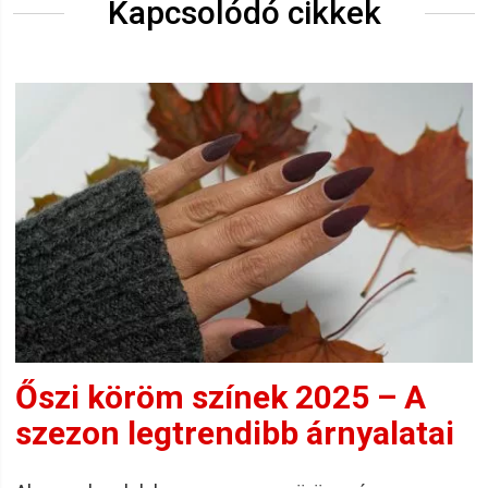
Kapcsolódó cikkek
Őszi köröm színek 2025 – A
szezon legtrendibb árnyalatai