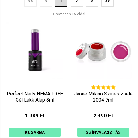
<<
<
1
2
>
>>
Ár szerint csökkenő
Mutat: 160
Összesen 15 oldal
Ár szerint növekvő
Perfect Nails HEMA FREE
Jvone Milano Színes zselé
Gél Lakk Alap 8ml
2004 7ml
1 989 Ft
2 490 Ft
KOSÁRBA
SZÍNVÁLASZTÁS