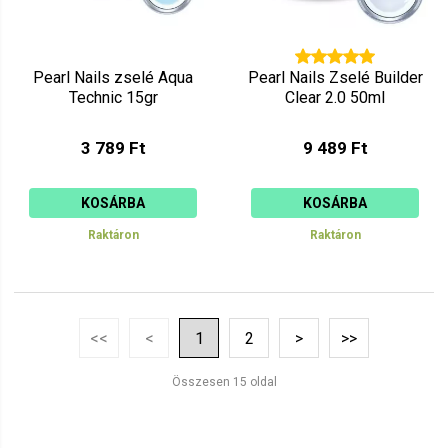
Pearl Nails zselé Aqua
Pearl Nails Zselé Builder
Technic 15gr
Clear 2.0 50ml
3 789 Ft
9 489 Ft
KOSÁRBA
KOSÁRBA
Raktáron
Raktáron
<<
<
1
2
>
>>
Összesen 15 oldal