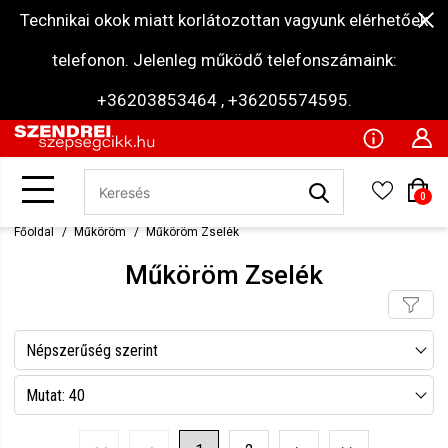
Technikai okok miatt korlátozottan vagyunk elérhetőek
telefonon. Jelenleg működő telefonszámaink:
+36203853464 , +36205574595.
0
Főoldal
Műköröm
Műköröm Zselék
Műköröm Zselék
Népszerűség szerint
Név szerint csökkenő
Mutat: 40
Név szerint növekvő
Mutat: 80