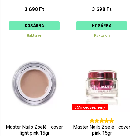
3 698 Ft
3 698 Ft
KOSÁRBA
KOSÁRBA
Raktáron
Raktáron
35% kedvezmény
Master Nails Zselé - cover
Master Nails Zselé - cover
light pink 15gr
pink 15gr