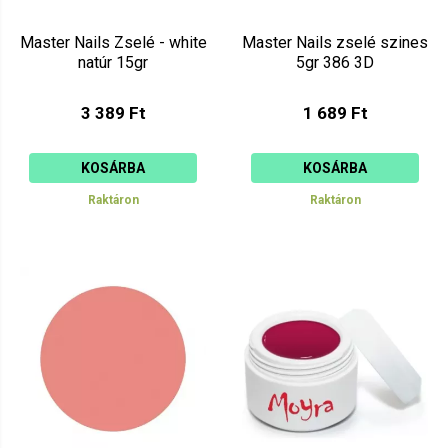
Master Nails Zselé - white
Master Nails zselé szines
natúr 15gr
5gr 386 3D
3 389 Ft
1 689 Ft
KOSÁRBA
KOSÁRBA
Raktáron
Raktáron