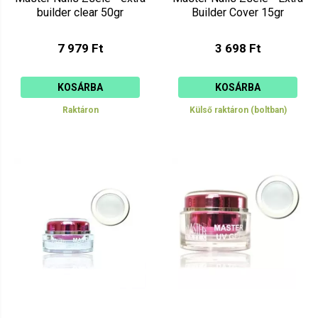
builder clear 50gr
Builder Cover 15gr
7 979 Ft
3 698 Ft
KOSÁRBA
KOSÁRBA
Raktáron
Külső raktáron (boltban)