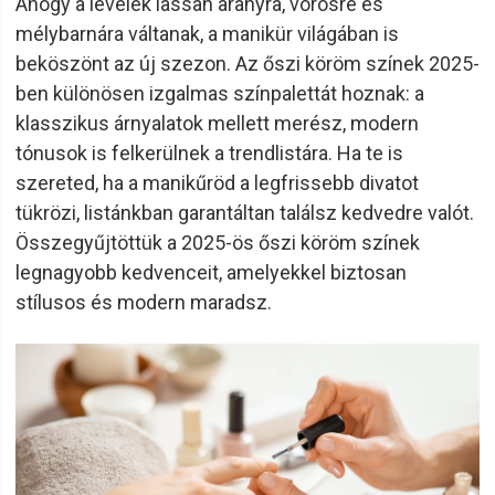
Ahogy a levelek lassan aranyra, vörösre és
mélybarnára váltanak, a manikür világában is
beköszönt az új szezon. Az őszi köröm színek 2025-
ben különösen izgalmas színpalettát hoznak: a
klasszikus árnyalatok mellett merész, modern
tónusok is felkerülnek a trendlistára. Ha te is
szereted, ha a manikűröd a legfrissebb divatot
tükrözi, listánkban garantáltan találsz kedvedre valót.
Összegyűjtöttük a 2025-ös őszi köröm színek
legnagyobb kedvenceit, amelyekkel biztosan
stílusos és modern maradsz.