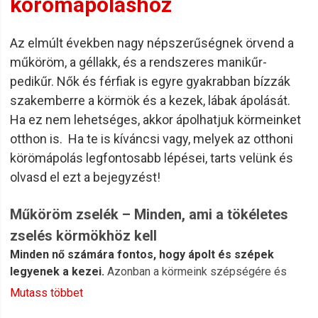
körömápoláshoz
Az elmúlt években nagy népszerűségnek örvend a
műköröm, a géllakk, és a rendszeres manikűr-
pedikűr. Nők és férfiak is egyre gyakrabban bízzák
szakemberre a körmök és a kezek, lábak ápolását.
Ha ez nem lehetséges, akkor ápolhatjuk körmeinket
otthon is. Ha te is kíváncsi vagy, melyek az otthoni
körömápolás legfontosabb lépései, tarts velünk és
olvasd el ezt a bejegyzést!
Műköröm zselék – Minden, ami a tökéletes
zselés körmökhöz kell
Minden nő számára fontos, hogy ápolt és szépek
legyenek a kezei.
Azonban a körmeink szépségére és
egészségére is nagy figyelmet kell szentelni, hogy sokáig
Mutass többet
szépek maradjanak.