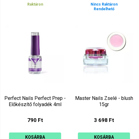
Raktáron
Nincs Raktáron
Rendelhető
Perfect Nails Perfect Prep -
Master Nails Zselé - blush
Előkészítő folyadék 4ml
15gr
790 Ft
3 698 Ft
KOSÁRBA
KOSÁRBA