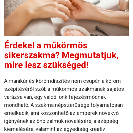
Érdekel a műkörmös
sikerszakma? Megmutatjuk,
mire lesz szükséged!
A manikűr és körömdíszítés nem csupán a köröm
szépítéséről szól: a műkörmös szakmának sajátos
varázsa van, egy valódi önkifejezésmódnak
mondható. A szakma népszerűsége folyamatosan
emelkedik, ami köszönhető az emberek növekvő
igényének az önbizalmuk növelésére, a szépség
kiemelésére, valamint az egyediség kreatív