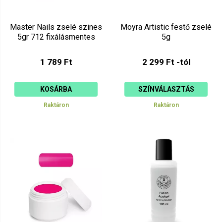
Master Nails zselé szines
Moyra Artistic festő zselé
5gr 712 fixálásmentes
5g
1 789 Ft
2 299 Ft -tól
KOSÁRBA
SZÍNVÁLASZTÁS
Raktáron
Raktáron