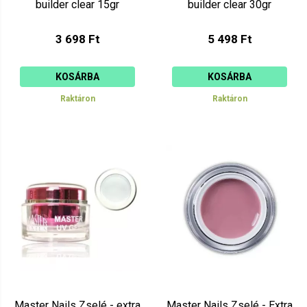
builder clear 15gr
builder clear 30gr
3 698 Ft
5 498 Ft
KOSÁRBA
KOSÁRBA
Raktáron
Raktáron
Master Nails Zselé - extra
Master Nails Zselé - Extra