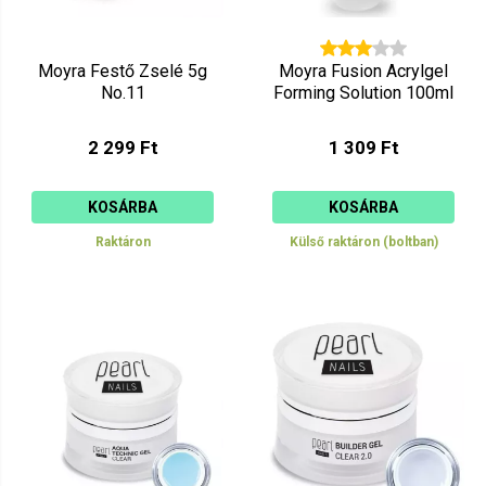
Moyra Festő Zselé 5g
Moyra Fusion Acrylgel
No.11
Forming Solution 100ml
2 299 Ft
1 309 Ft
KOSÁRBA
KOSÁRBA
Raktáron
Külső raktáron (boltban)