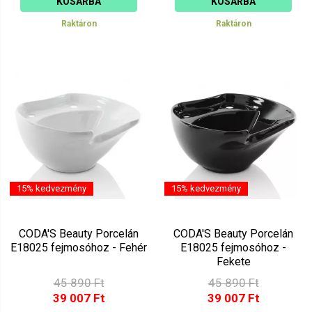
KOSÁRBA
KOSÁRBA
Raktáron
Raktáron
15% kedvezmény
15% kedvezmény
CODA'S Beauty Porcelán
CODA'S Beauty Porcelán
E18025 fejmosóhoz - Fehér
E18025 fejmosóhoz -
Fekete
45 890 Ft
45 890 Ft
39 007 Ft
39 007 Ft