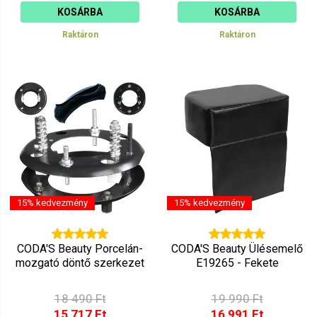
KOSÁRBA
KOSÁRBA
Raktáron
Raktáron
15% kedvezmény
15% kedvezmény
CODA'S Beauty Porcelán-
CODA'S Beauty Ülésemelő
mozgató döntő szerkezet
E19265 - Fekete
18 490 Ft
19 990 Ft
15 717 Ft
16 991 Ft