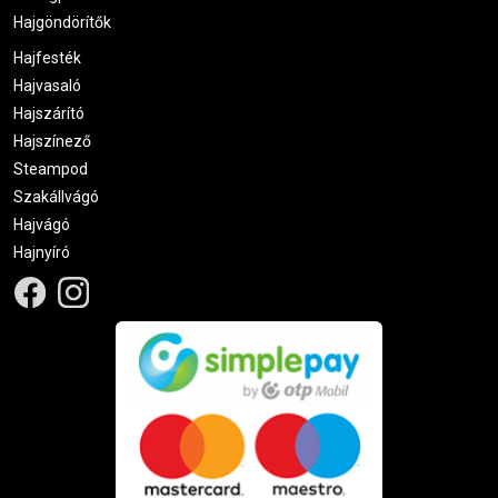
Hajgöndörítők
Hajfesték
Hajvasaló
Hajszárító
Hajszínező
Steampod
Szakállvágó
Hajvágó
Hajnyíró