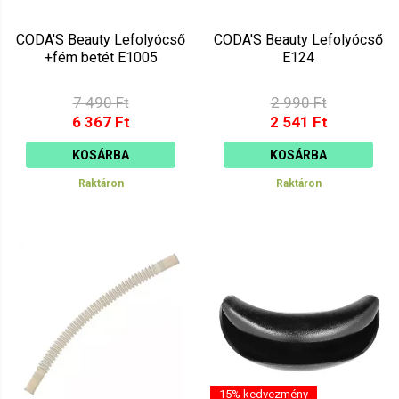
CODA'S Beauty Lefolyócső
CODA'S Beauty Lefolyócső
+fém betét E1005
E124
7 490 Ft
2 990 Ft
6 367 Ft
2 541 Ft
KOSÁRBA
KOSÁRBA
Raktáron
Raktáron
15% kedvezmény