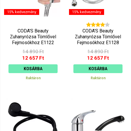
15% kedvezmény
15% kedvezmény
CODA'S Beauty
CODA'S Beauty
Zuhanyrózsa Tömlővel
Zuhanyrózsa Tömlővel
Fejmosókhoz E1122
Fejmosókhoz E1128
14 890 Ft
14 890 Ft
12 657 Ft
12 657 Ft
KOSÁRBA
KOSÁRBA
Raktáron
Raktáron