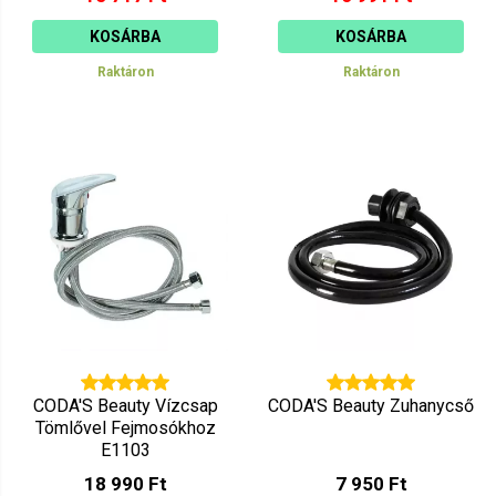
KOSÁRBA
KOSÁRBA
Raktáron
Raktáron
CODA'S Beauty Vízcsap
CODA'S Beauty Zuhanycső
Tömlővel Fejmosókhoz
E1103
18 990 Ft
7 950 Ft