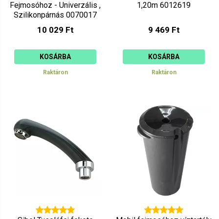
Fejmosóhoz - Univerzális ,
1,20m 6012619
Szilikonpárnás 0070017
10 029 Ft
9 469 Ft
KOSÁRBA
KOSÁRBA
Raktáron
Raktáron