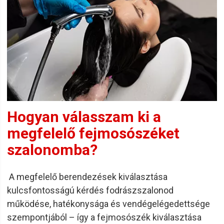
Hogyan válasszam ki a
megfelelő fejmosószéket
szalonomba?
A megfelelő berendezések kiválasztása
kulcsfontosságú kérdés fodrászszalonod
működése, hatékonysága és vendégelégedettsége
szempontjából – így a fejmosószék kiválasztása