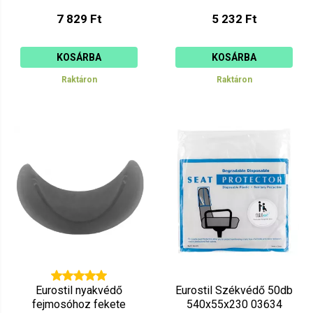
7 829 Ft
5 232 Ft
KOSÁRBA
KOSÁRBA
Raktáron
Raktáron
Eurostil nyakvédő
Eurostil Székvédő 50db
fejmosóhoz fekete
540x55x230 03634