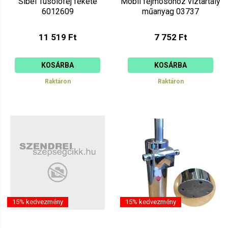
Sibel Tusolófej fekete
Mobil fejmosóhoz víztartály
6012609
műanyag 03737
11 519 Ft
7 752 Ft
KOSÁRBA
KOSÁRBA
Raktáron
Raktáron
15% kedvezmény
15% kedvezmény