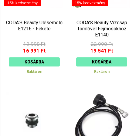
15% kedvezmény
15% kedvezmény
CODA'S Beauty Ülésemelő
CODA'S Beauty Vízcsap
E1216 - Fekete
Tömlővel Fejmosókhoz
E1140
19 990 Ft
22 990 Ft
16 991 Ft
19 541 Ft
KOSÁRBA
KOSÁRBA
Raktáron
Raktáron