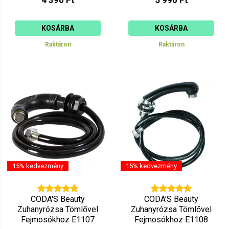
4 390 Ft
5 990 Ft
KOSÁRBA
KOSÁRBA
Raktáron
Raktáron
15% kedvezmény
15% kedvezmény
CODA'S Beauty
CODA'S Beauty
Zuhanyrózsa Tömlővel
Zuhanyrózsa Tömlővel
Fejmosókhoz E1107
Fejmosókhoz E1108