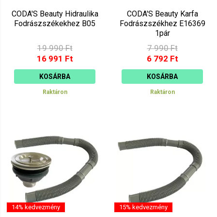
CODA'S Beauty Hidraulika
CODA'S Beauty Karfa
Fodrászszékekhez B05
Fodrászszékhez E16369
1pár
19 990 Ft
7 990 Ft
16 991 Ft
6 792 Ft
KOSÁRBA
KOSÁRBA
Raktáron
Raktáron
14% kedvezmény
15% kedvezmény