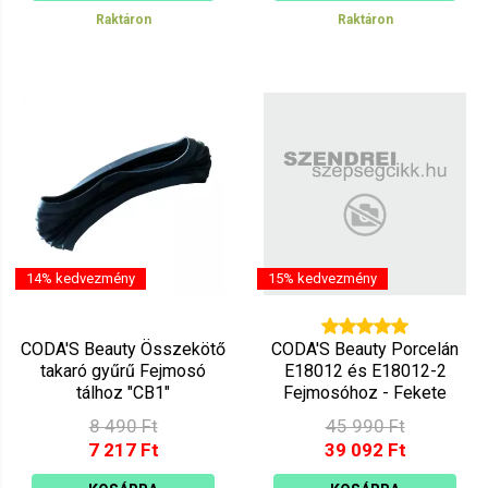
Raktáron
Raktáron
14% kedvezmény
15% kedvezmény
CODA'S Beauty Összekötő
CODA'S Beauty Porcelán
takaró gyűrű Fejmosó
E18012 és E18012-2
tálhoz "CB1"
Fejmosóhoz - Fekete
8 490 Ft
45 990 Ft
7 217 Ft
39 092 Ft