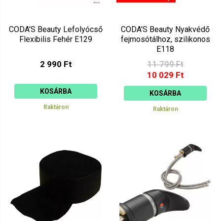
CODA'S Beauty Lefolyócső
CODA'S Beauty Nyakvédő
Flexibilis Fehér E129
fejmosótálhoz, szilikonos
E118
2 990 Ft
11 799 Ft
10 029 Ft
KOSÁRBA
KOSÁRBA
Raktáron
Raktáron