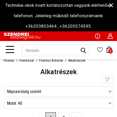
Technikai okok miatt korlátozottan vagyunk elérhetőek
telefonon. Jelenleg működő telefonszámaink:
+36203853464 , +36205574595.
0
Főoldal
Fodrászat
Fodrász Bútorok
Alkatrészek
Alkatrészek
Népszerűség szerint
Név szerint csökkenő
Mutat: 40
Név szerint növekvő
Mutat: 80