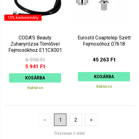
15% kedvezmény
CODA'S Beauty
Eurostil Csaptelep Szett
Zuhanyrózsa Tömlővel
Fejmosóhoz 07618
Fejmosókhoz E11CX001
6 990 Ft
45 263 Ft
5 941 Ft
KOSÁRBA
KOSÁRBA
Raktáron
Raktáron
<
1
2
>
Összesen 2 oldal