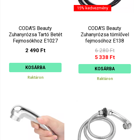
15% kedvezmény
CODA'S Beauty
CODA'S Beauty
Zuhanyrózsa Tartó Betét
Zuhanyrózsa tömlővel
Fejmosókhoz E1027
fejmosóhoz E138
2 490 Ft
6 280 Ft
5 338 Ft
KOSÁRBA
KOSÁRBA
Raktáron
Raktáron