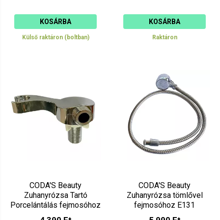
KOSÁRBA
KOSÁRBA
Külső raktáron (boltban)
Raktáron
CODA'S Beauty
CODA'S Beauty
Zuhanyrózsa Tartó
Zuhanyrózsa tömlővel
Porcelántálás fejmosóhoz
fejmosóhoz E131
E1021