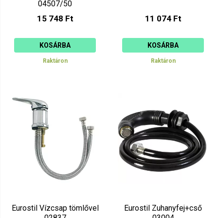
04507/50
15 748 Ft
11 074 Ft
KOSÁRBA
KOSÁRBA
Raktáron
Raktáron
Eurostil Vízcsap tömlővel
Eurostil Zuhanyfej+cső
02837
03004