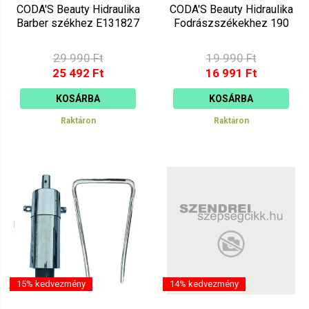
CODA'S Beauty Hidraulika
CODA'S Beauty Hidraulika
Barber székhez E131827
Fodrászszékekhez 190
29 990 Ft
19 990 Ft
25 492 Ft
16 991 Ft
KOSÁRBA
KOSÁRBA
Raktáron
Raktáron
15% kedvezmény
14% kedvezmény