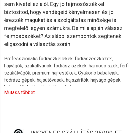
sem kivétel ez alól. Egy jó fejmosószékkel
biztosítod, hogy vendégeid kényelmesen és jól
érezzék magukat és a szolgáltatás minősége is
megfelelő legyen számukra. De mi alapján válassz
fejmosószéket? Az alábbi szempontok segítenek
eligazodni a választás során.
Professzionális fodrászkellékek, fodrászeszközök,
hajvágók, szakállvágók, fodrász székek, hajmosó szék, férfi
szakálvágók, prémium hajfestékek. Gyakorló babafejek,
fodrász gépek, hajsütővasak, hajszárítók, hajvágó gépek,
hajvasalók hajápolás, hajformázás.
Mutass többet
L’oreal, Schwarzkopf, Wella, Imperity, Kallos, Keune, Carin,
Ronney, Londa, 6.Zero, K-time, Coda’s Beauty, Eurostil, Sibel,
Berrywell, Remington, Moser, Wahl, Fanola, Babyliss,
Henbor, Jaguár márkák teljes választéka.
100%-os vásárlói elégedettség, gyors és kényelmes