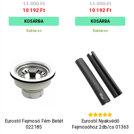
11 990 Ft
11 990 Ft
10 192 Ft
10 192 Ft
KOSÁRBA
KOSÁRBA
Raktáron
Raktáron
Eurostil Fejmosó Fém Betét
Eurostil Nyakvédő
022185
Fejmosóhoz 2db/cs 01363