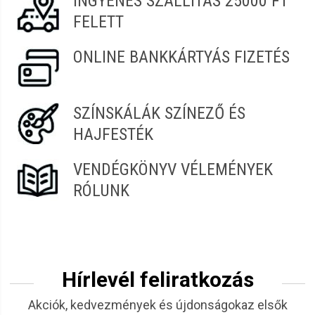
INGYENES SZÁLLÍTÁS 25000 FT
vásárlás a Szendrei Szépségcikk webáruházban
FELETT
|szepsegcikk.hu
ONLINE BANKKÁRTYÁS FIZETÉS
SZÍNSKÁLÁK SZÍNEZŐ ÉS
HAJFESTÉK
VENDÉGKÖNYV VÉLEMÉNYEK
RÓLUNK
Hírlevél feliratkozás
Akciók, kedvezmények és újdonságokaz elsők