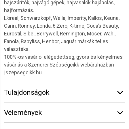
hajszárítók, hajvágó gépek, hajvasalók hajápolás,
hajformázás.
L’oreal, Schwarzkopf, Wella, Imperity, Kallos, Keune,
Carin, Ronney, Londa, 6.Zero, K-time, Coda’s Beauty,
Eurostil, Sibel, Berrywell, Remington, Moser, Wahl,
Fanola, Babyliss, Henbor, Jaguár márkák teljes
választéka.
100%-os vásárlói elégedettség, gyors és kényelmes
vásárlás a Szendrei Szépségcikk webáruházban
|szepsegcikk.hu
Tulajdonságok
Márka:
CODA'S Beauty
Vélemények
Erről a termékről még senki sem írt értékelést.