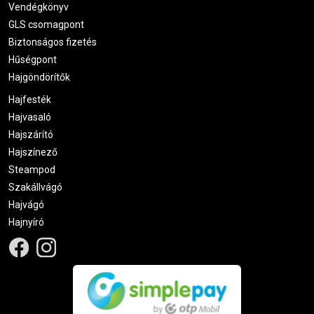
Vendégkönyv
GLS csomagpont
Biztonságos fizetés
Hűségpont
Hajgöndörítők
Hajfesték
Hajvasaló
Hajszárító
Hajszínező
Steampod
Szakállvágó
Hajvágó
Hajnyíró