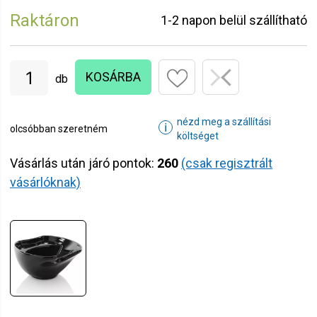
Raktáron
1-2 napon belül szállítható
KOSÁRBA
db
nézd meg a szállítási
ℹ
olcsóbban szeretném
költséget
Vásárlás után járó pontok:
260
(csak regisztrált
vásárlóknak)