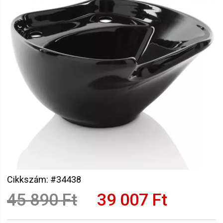
Cikkszám: #34438
45 890 Ft
39 007 Ft