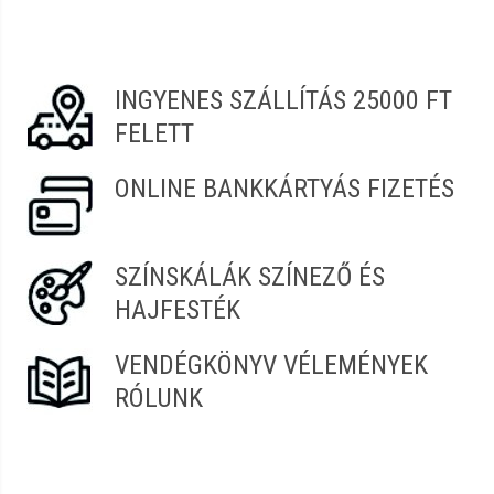
Legyen Tiéd az első!
Vélemény írásához
jelentkezz be
vagy
regisztrálj
!
INGYENES SZÁLLÍTÁS 25000 FT
FELETT
ONLINE BANKKÁRTYÁS FIZETÉS
SZÍNSKÁLÁK SZÍNEZŐ ÉS
HAJFESTÉK
VENDÉGKÖNYV VÉLEMÉNYEK
RÓLUNK