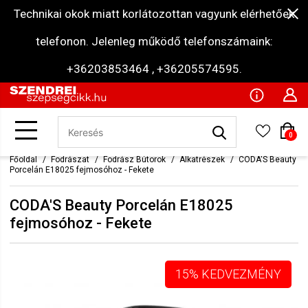
Technikai okok miatt korlátozottan vagyunk elérhetőek
telefonon. Jelenleg működő telefonszámaink:
+36203853464 , +36205574595.
0
Főoldal
Fodrászat
Fodrász Bútorok
Alkatrészek
CODA'S Beauty
Porcelán E18025 fejmosóhoz - Fekete
CODA'S Beauty Porcelán E18025
fejmosóhoz - Fekete
15% KEDVEZMÉNY