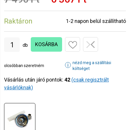
Raktáron
1-2 napon belül szállítható
KOSÁRBA
db
nézd meg a szállítási
ℹ
olcsóbban szeretném
költséget
Vásárlás után járó pontok:
42
(csak regisztrált
vásárlóknak)