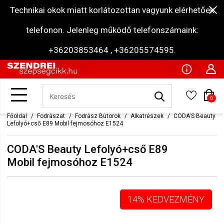
Technikai okok miatt korlátozottan vagyunk elérhetőek
telefonon. Jelenleg működő telefonszámaink:
+36203853464 , +36205574595.
0
Főoldal
Fodrászat
Fodrász Bútorok
Alkatrészek
CODA'S Beauty
Lefolyó+cső E89 Mobil fejmosóhoz E1524
CODA'S Beauty Lefolyó+cső E89
Mobil fejmosóhoz E1524
14% KEDVEZMÉNY