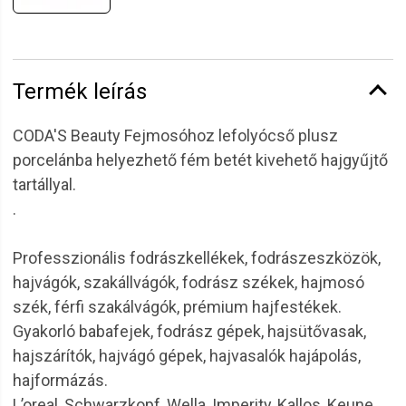
Termék leírás
CODA'S Beauty Fejmosóhoz lefolyócső plusz
porcelánba helyezhető fém betét kivehető hajgyűjtő
tartállyal.
.
Professzionális fodrászkellékek, fodrászeszközök,
hajvágók, szakállvágók, fodrász székek, hajmosó
szék, férfi szakálvágók, prémium hajfestékek.
Gyakorló babafejek, fodrász gépek, hajsütővasak,
hajszárítók, hajvágó gépek, hajvasalók hajápolás,
hajformázás.
L’oreal, Schwarzkopf, Wella, Imperity, Kallos, Keune,