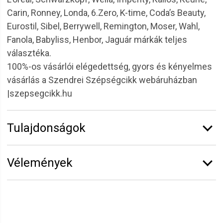
Carin, Ronney, Londa, 6.Zero, K-time, Coda’s Beauty,
Eurostil, Sibel, Berrywell, Remington, Moser, Wahl,
Fanola, Babyliss, Henbor, Jaguár márkák teljes
választéka.
100%-os vásárlói elégedettség, gyors és kényelmes
vásárlás a Szendrei Szépségcikk webáruházban
|szepsegcikk.hu
Tulajdonságok
Márka:
CODA'S Beauty
Vélemények
Erről a termékről még senki sem írt értékelést.
Legyen Tiéd az első!
Vélemény írásához
jelentkezz be
vagy
regisztrálj
!