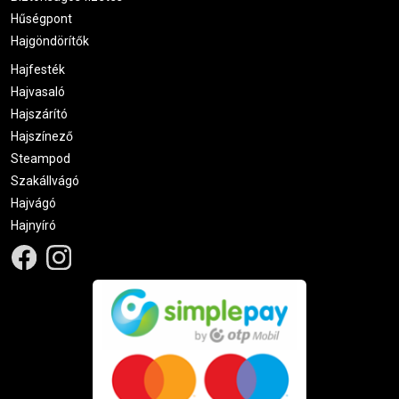
Hűségpont
Hajgöndörítők
Hajfesték
Hajvasaló
Hajszárító
Hajszínező
Steampod
Szakállvágó
Hajvágó
Hajnyíró