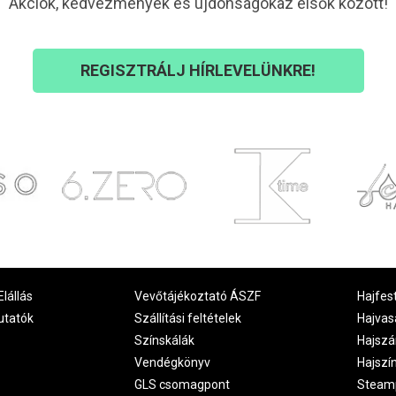
Akciók, kedvezmények és újdonságokaz elsők között!
REGISZTRÁLJ HÍRLEVELÜNKRE!
Elállás
Vevőtájékoztató ÁSZF
Hajfes
utatók
Szállítási feltételek
Hajvas
Színskálák
Hajszá
Vendégkönyv
Hajszí
GLS csomagpont
Steam