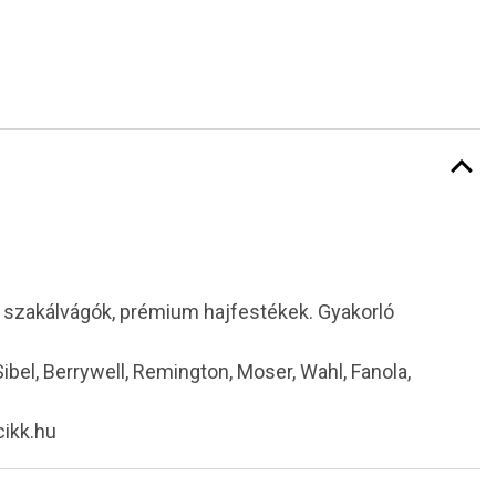
i szakálvágók, prémium hajfestékek. Gyakorló
 Sibel, Berrywell, Remington, Moser, Wahl, Fanola,
cikk.hu