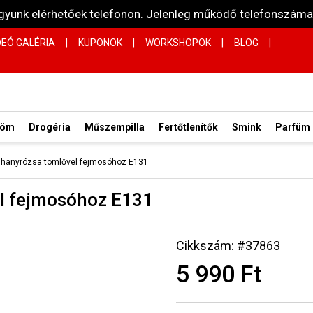
vagyunk elérhetőek telefonon. Jelenleg működő telefonsz
DEÓ GALÉRIA
|
KUPONOK
|
WORKSHOPOK
|
BLOG
|
röm
Drogéria
Műszempilla
Fertőtlenítők
Smink
Parfüm
hanyrózsa tömlővel fejmosóhoz E131
l fejmosóhoz E131
Cikkszám: #37863
5 990 Ft