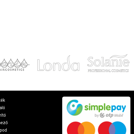
ték
aló
rító
nező
pod