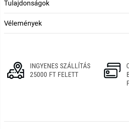
Tulajdonságok
Márka:
CODA'S Beauty
Vélemények
Erről a termékről még senki sem írt értékelést. Legyen 
Vélemény írásához
jelentkezz be
vagy
regisztrálj
!
INGYENES SZÁLLÍTÁS
25000 FT FELETT