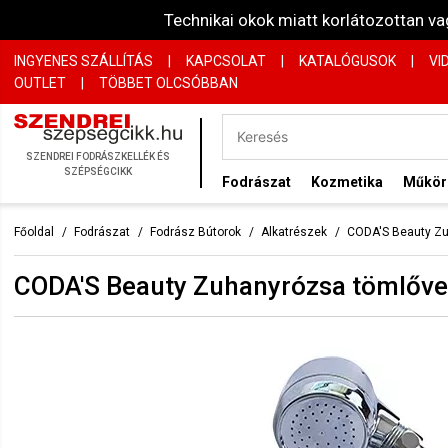
Technikai okok miatt korlátozottan 
INGYENES SZÁLLÍTÁS
|
KAPCSOLAT
|
KATALÓGUSOK
|
VI
OUTLET
|
TÖBBET OLCSÓBBAN
SZENDREI FODRÁSZKELLÉK ÉS
SZÉPSÉGCIKK
Fodrászat
Kozmetika
Műkö
Főoldal
Fodrászat
Fodrász Bútorok
Alkatrészek
CODA'S Beauty Zu
CODA'S Beauty Zuhanyrózsa tömlőve