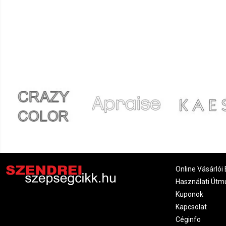
Online Vásárlói 
Használati Útm
Kuponok
Kapcsolat
Céginfo