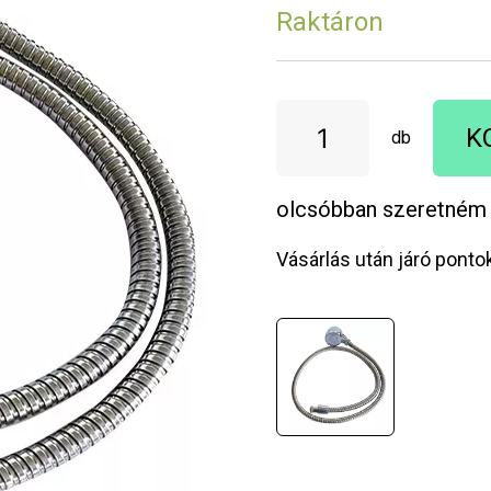
Raktáron
K
db
olcsóbban szeretném
Vásárlás után járó ponto