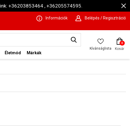
ámaink: +36203853464 , +36205574595.
Információk
Belépés / Regisztráció
0
Kívánságlista
Kosár
Életmód
Márkák