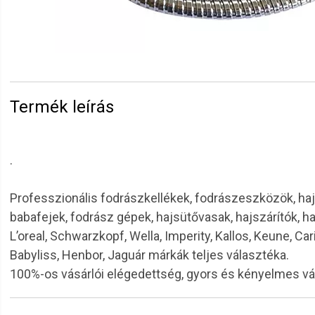
Termék leírás
.
Professzionális fodrászkellékek, fodrászeszközök, haj
babafejek, fodrász gépek, hajsütővasak, hajszárítók, h
L’oreal, Schwarzkopf, Wella, Imperity, Kallos, Keune, Car
Babyliss, Henbor, Jaguár márkák teljes választéka.
100%-os vásárlói elégedettség, gyors és kényelmes v