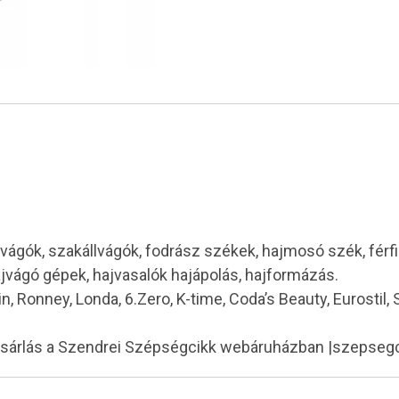
vágók, szakállvágók, fodrász székek, hajmosó szék, férf
ajvágó gépek, hajvasalók hajápolás, hajformázás.
in, Ronney, Londa, 6.Zero, K-time, Coda’s Beauty, Eurostil,
ásárlás a Szendrei Szépségcikk webáruházban |szepseg