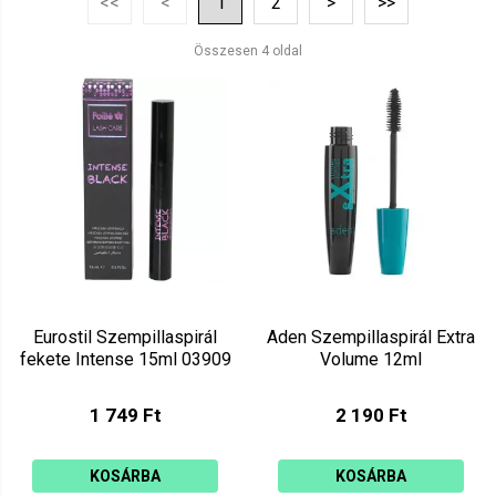
<<
<
1
2
>
>>
Ár szerint csökkenő
Mutat: 160
Összesen 4 oldal
Ár szerint növekvő
Eurostil Szempillaspirál
Aden Szempillaspirál Extra
fekete Intense 15ml 03909
Volume 12ml
1 749 Ft
2 190 Ft
KOSÁRBA
KOSÁRBA