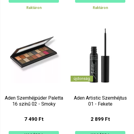
Raktáron
Raktáron
újdonság
Aden Szemhéjpúder Paletta
Aden Artistic Szemhéjtus
16 színű 02 - Smoky
01 - Fekete
7 490 Ft
2 899 Ft