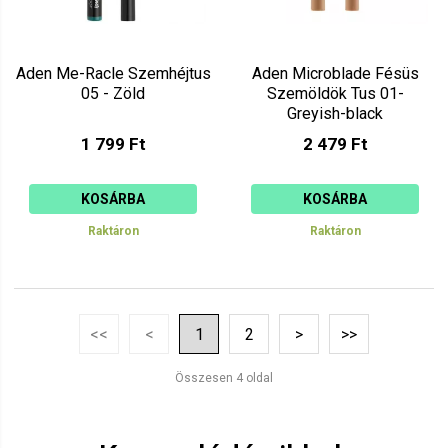
Aden Me-Racle Szemhéjtus
Aden Microblade Fésüs
05 - Zöld
Szemöldök Tus 01-
Greyish-black
1 799 Ft
2 479 Ft
KOSÁRBA
KOSÁRBA
Raktáron
Raktáron
<<
<
1
2
>
>>
Összesen 4 oldal