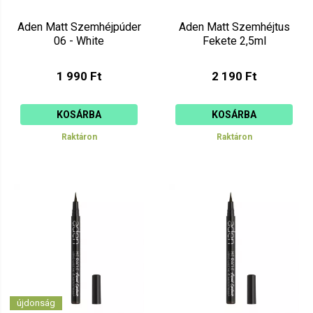
Aden Matt Szemhéjpúder
Aden Matt Szemhéjtus
06 - White
Fekete 2,5ml
1 990 Ft
2 190 Ft
KOSÁRBA
KOSÁRBA
Raktáron
Raktáron
újdonság