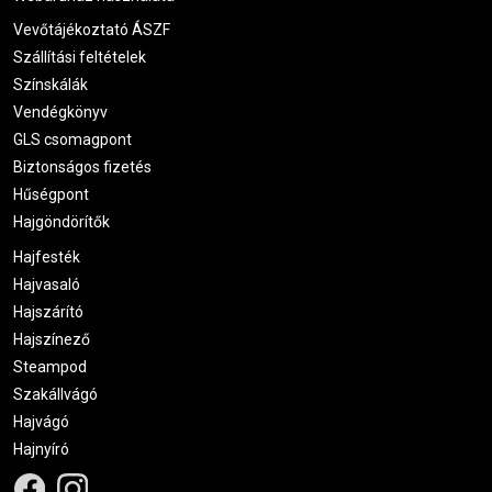
Vevőtájékoztató ÁSZF
Szállítási feltételek
Színskálák
Vendégkönyv
GLS csomagpont
Biztonságos fizetés
Hűségpont
Hajgöndörítők
Hajfesték
Hajvasaló
Hajszárító
Hajszínező
Steampod
Szakállvágó
Hajvágó
Hajnyíró