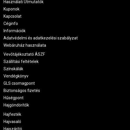
Használati Útmutatók
Kuponok
Kapcsolat
Céginfo
Információk
Adatvédelmi és adatkezelési szabályzat
Webáruház használata
Vevőtájékoztató ÁSZF
Szállítási feltételek
Színskálák
Vendégkönyv
GLS csomagpont
Biztonságos fizetés
Hűségpont
Hajgöndörítők
Hajfesték
Hajvasaló
Hajszárító