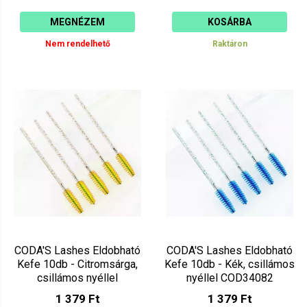
MEGNÉZEM
KOSÁRBA
Nem rendelhető
Raktáron
CODA'S Lashes Eldobható
CODA'S Lashes Eldobható
Kefe 10db - Citromsárga,
Kefe 10db - Kék, csillámos
csillámos nyéllel
nyéllel COD34082
COD34083
1 379 Ft
1 379 Ft