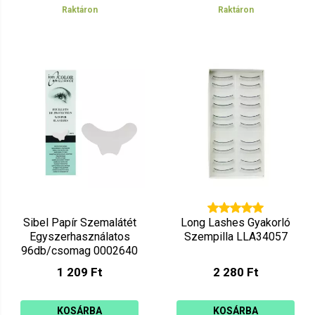
Raktáron
Raktáron
Sibel Papír Szemalátét
Long Lashes Gyakorló
Egyszerhasználatos
Szempilla LLA34057
96db/csomag 0002640
1 209 Ft
2 280 Ft
KOSÁRBA
KOSÁRBA