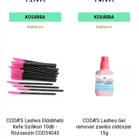
KOSÁRBA
KOSÁRBA
Raktáron
Raktáron
CODA'S Lashes Eldobható
CODA'S Lashes Gel
Kefe Szilikon 10db -
remover zselés oldószer
Rózsaszín COD34043
15g