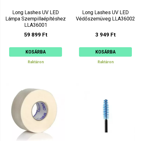
Long Lashes UV LED
Long Lashes UV LED
Lámpa Szempillaépítéshez
Védőszemüveg LLA36002
LLA36001
59 899 Ft
3 949 Ft
KOSÁRBA
KOSÁRBA
Raktáron
Raktáron