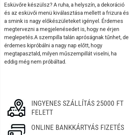
Esküvőre készülsz? A ruha, a helyszín, a dekoráció
és az esküvői menü kiválasztása mellett a frizura és
a smink is nagy előkészületeket igényel. Érdemes
megtervezni a megjelenésedet is, hogy ne érjen
meglepetés.A szempilla talán apróságnak tűnhet, de
érdemes kipróbálni a nagy nap előtt, hogy
megtapasztald, milyen műszempillát viselni, ha
eddig még nem próbáltad.
INGYENES SZÁLLÍTÁS 25000 FT
FELETT
ONLINE BANKKÁRTYÁS FIZETÉS