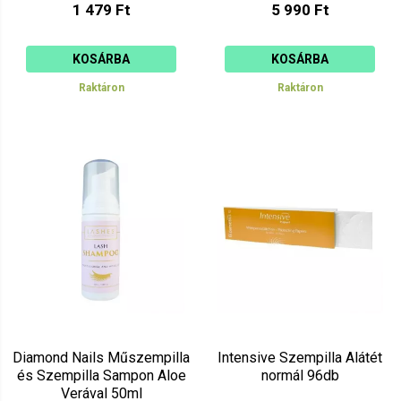
1 479 Ft
5 990 Ft
KOSÁRBA
KOSÁRBA
Raktáron
Raktáron
Diamond Nails Műszempilla
Intensive Szempilla Alátét
és Szempilla Sampon Aloe
normál 96db
Verával 50ml