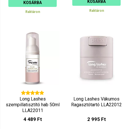
KOSÁRBA
KOSÁRBA
Raktáron
Raktáron
Long Lashes
Long Lashes Vákumos
szempillatisztító hab 50ml
Ragasztótartó LLA22012
LLA22011
4 489 Ft
2 995 Ft