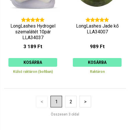
LongLashes Hydrogel
LongLashes Jade kő
szemalátét 10pár
LLA34007
LLA34037
3 189 Ft
989 Ft
KOSÁRBA
KOSÁRBA
Külső raktáron (boltban)
Raktáron
<
1
2
>
Összesen 3 oldal