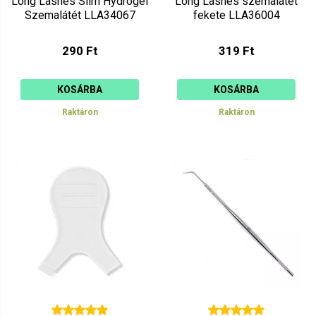
Long Lashes Slim Hydrogel
Long Lashes szemalátét
Szemalátét LLA34067
fekete LLA36004
290 Ft
319 Ft
KOSÁRBA
KOSÁRBA
Raktáron
Raktáron