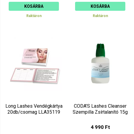
KOSÁRBA
KOSÁRBA
Raktáron
Raktáron
Long Lashes Vendégkártya
CODA'S Lashes Cleanser
20db/csomag LLA35119
Szempilla Zsírtalanító 15g
4 990 Ft