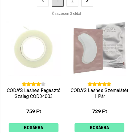
<
1
2
>
Ár szerint csökkenő
Mutat: 160
Összesen 3 oldal
Ár szerint növekvő
CODA'S Lashes Ragasztó
CODA'S Lashes Szemalátét
Szalag COD34003
1 Pár
759 Ft
729 Ft
KOSÁRBA
KOSÁRBA