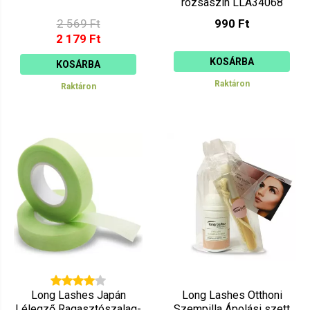
rózsaszín LLA34068
2 569 Ft
990 Ft
2 179 Ft
KOSÁRBA
KOSÁRBA
Raktáron
Raktáron
Long Lashes Japán
Long Lashes Otthoni
Lélegző Ragasztószalag-
Szempilla Ápolási szett