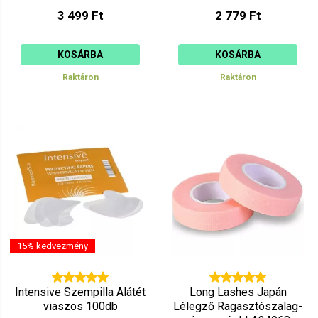
3 499 Ft
2 779 Ft
KOSÁRBA
KOSÁRBA
Raktáron
Raktáron
15% kedvezmény
Intensive Szempilla Alátét
Long Lashes Japán
viaszos 100db
Lélegző Ragasztószalag-