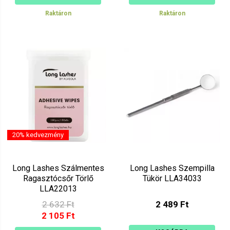
Raktáron
Raktáron
20% kedvezmény
Long Lashes Szálmentes
Long Lashes Szempilla
Ragasztócsőr Törlő
Tükör LLA34033
LLA22013
2 632 Ft
2 489 Ft
2 105 Ft