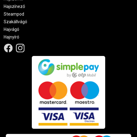
Hajszínező
Steampod
Szakállvágó
Hajvágó
Hajnyíró