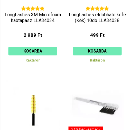
LongLashes 3M Microfoam
LongLashes eldobható kefe
habtapasz LLA34034
(Kék) 10db LLA34038
2 989 Ft
499 Ft
KOSÁRBA
KOSÁRBA
Raktáron
Raktáron
31% kedvezmény