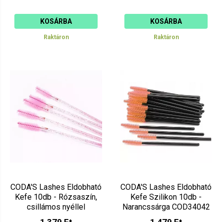
KOSÁRBA
KOSÁRBA
Raktáron
Raktáron
CODA'S Lashes Eldobható
CODA'S Lashes Eldobható
Kefe 10db - Rózsaszín,
Kefe Szilikon 10db -
csillámos nyéllel
Narancssárga COD34042
COD34044
1 379 Ft
1 479 Ft