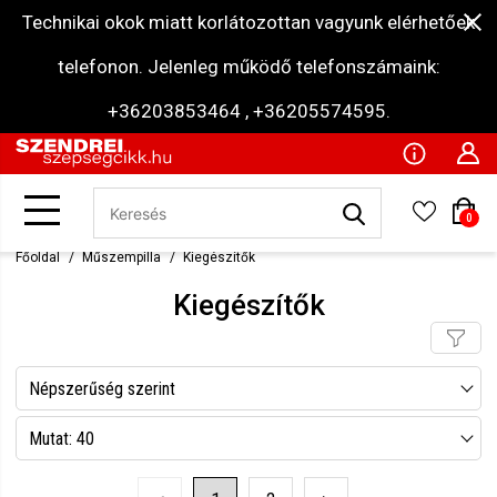
Technikai okok miatt korlátozottan vagyunk elérhetőek
telefonon. Jelenleg működő telefonszámaink:
+36203853464 , +36205574595.
0
Főoldal
Műszempilla
Kiegészítők
Kiegészítők
Népszerűség szerint
Név szerint csökkenő
Mutat: 40
Név szerint növekvő
Mutat: 80