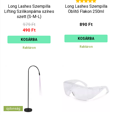
Long Lashes Szempilla
Long Lashes Szempilla
Lifting Szilikonpárna színes
Öblítő Flakon 250ml
szett (S-M-L)
979 Ft
890 Ft
490 Ft
KOSÁRBA
KOSÁRBA
Raktáron
Raktáron
újdonság