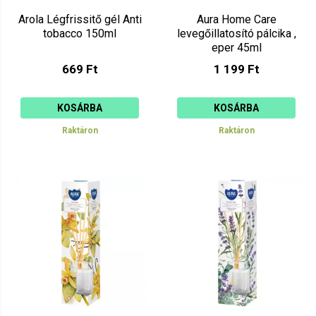
Arola Légfrissitő gél Anti
Aura Home Care
tobacco 150ml
levegőillatosító pálcika ,
eper 45ml
669 Ft
1 199 Ft
KOSÁRBA
KOSÁRBA
Raktáron
Raktáron