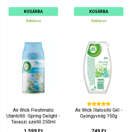
KOSÁRBA
KOSÁRBA
Raktáron
Raktáron
Air Wick Freshmatic
Air Wick Illatosító Gél -
Utántöltő -Spring Delight -
Gyöngyvirág 150g
Tavaszi szellő 250ml
1 599 Ft
749 Ft