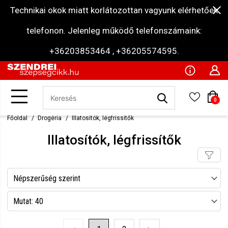
Technikai okok miatt korlátozottan vagyunk elérhetőek
telefonon. Jelenleg működő telefonszámaink:
+36203853464 , +36205574595.
0
Főoldal
Drogéria
Illatosítók, légfrissítők
Illatosítók, légfrissítők
Népszerűség szerint
Név szerint csökkenő
Mutat: 40
Név szerint növekvő
Mutat: 80