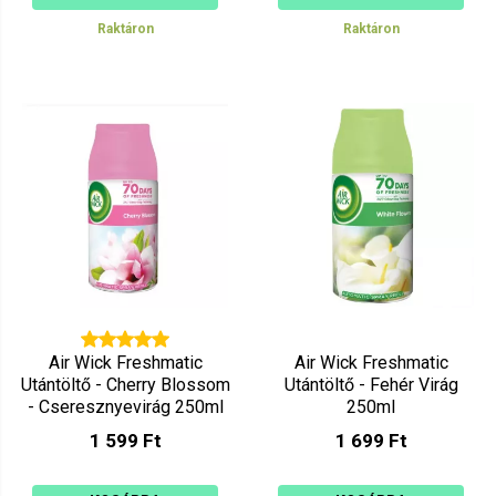
Raktáron
Raktáron
Air Wick Freshmatic
Air Wick Freshmatic
Utántöltő - Cherry Blossom
Utántöltő - Fehér Virág
- Cseresznyevirág 250ml
250ml
1 599 Ft
1 699 Ft