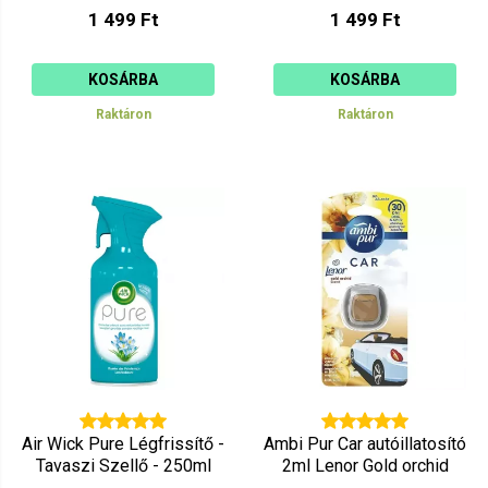
1 499 Ft
1 499 Ft
KOSÁRBA
KOSÁRBA
Raktáron
Raktáron
Air Wick Pure Légfrissítő -
Ambi Pur Car autóillatosító
Tavaszi Szellő - 250ml
2ml Lenor Gold orchid