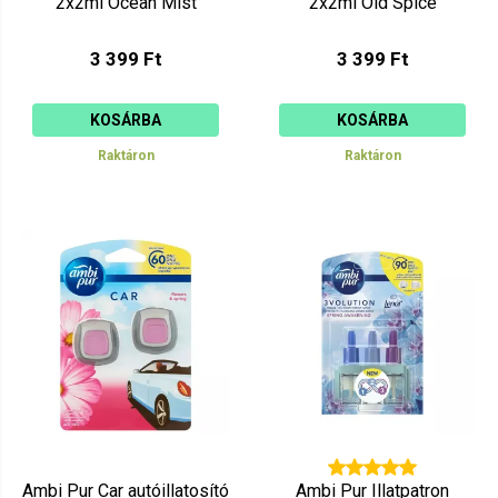
2x2ml Ocean Mist
2x2ml Old Spice
3 399 Ft
3 399 Ft
KOSÁRBA
KOSÁRBA
Raktáron
Raktáron
Ambi Pur Car autóillatosító
Ambi Pur Illatpatron