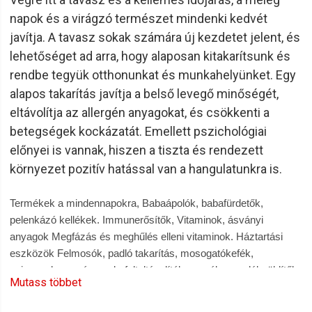
napok és a virágzó természet mindenki kedvét
javítja. A tavasz sokak számára új kezdetet jelent, és
lehetőséget ad arra, hogy alaposan kitakarítsunk és
rendbe tegyük otthonunkat és munkahelyünket. Egy
alapos takarítás javítja a belső levegő minőségét,
eltávolítja az allergén anyagokat, és csökkenti a
betegségek kockázatát. Emellett pszichológiai
előnyei is vannak, hiszen a tiszta és rendezett
környezet pozitív hatással van a hangulatunkra is.
Termékek a mindennapokra, Babaápolók, babafürdetők,
pelenkázó kellékek. Immunerősítők, Vitaminok, ásványi
anyagok Megfázás és meghűlés elleni vitaminok. Háztartási
eszközök Felmosók, padló takarítás, mosogatókefék,
szivacsok, mosószerek, folteltávolítók, mosókapszulák, öblítők.
Mutass többet
Konyhai törlőkendő, szemeteszsák. Szobai Illatosítók,
illatgyertyák, illatolajok, légfrissítők. Szájápoló termékek,