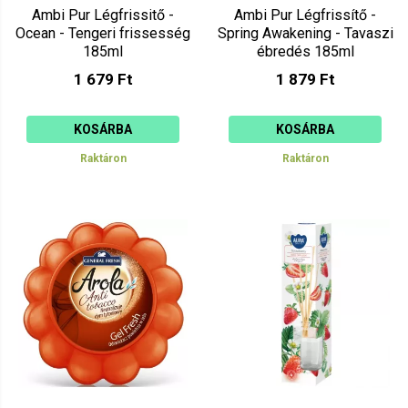
Ambi Pur Légfrissitő -
Ambi Pur Légfrissítő -
Ocean - Tengeri frissesség
Spring Awakening - Tavaszi
185ml
ébredés 185ml
1 679 Ft
1 879 Ft
KOSÁRBA
KOSÁRBA
Raktáron
Raktáron