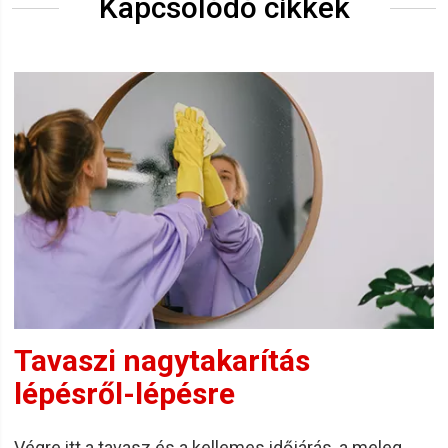
Kapcsolódó cikkek
Tavaszi nagytakarítás
lépésről-lépésre
Végre itt a tavasz és a kellemes időjárás, a meleg