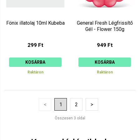
Fönix illatolaj 10ml Kubeba
General Fresh Légfrissítő
Gél - Flower 150g
299 Ft
949 Ft
KOSÁRBA
KOSÁRBA
Raktáron
Raktáron
<
1
2
>
Összesen 3 oldal