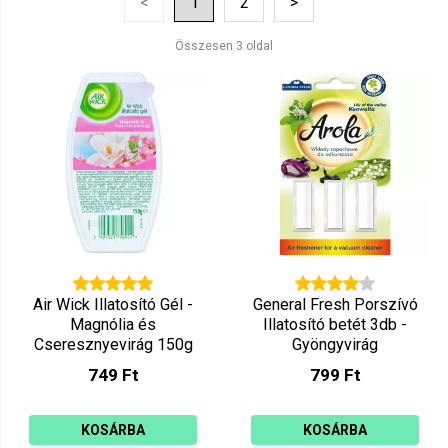
<
1
2
>
Ár szerint csökkenő
Mutat: 160
Összesen 3 oldal
Ár szerint növekvő
Air Wick Illatosító Gél -
General Fresh Porszívó
Magnólia és
Illatosító betét 3db -
Cseresznyevirág 150g
Gyöngyvirág
749 Ft
799 Ft
KOSÁRBA
KOSÁRBA