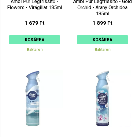
Ambi Pur Légfrissitő -
Ambi Pur Légfrissítő - Gold
Flowers - Virágillat 185ml
Orchid - Arany Orchidea
185ml
1 679 Ft
1 899 Ft
KOSÁRBA
KOSÁRBA
Raktáron
Raktáron