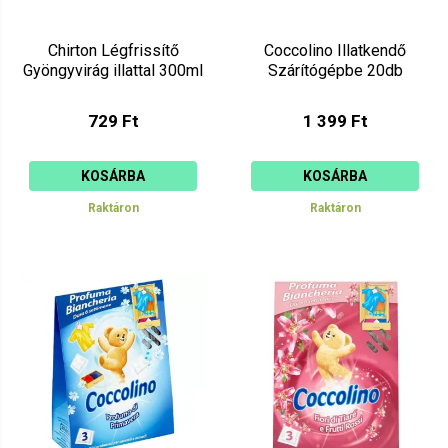
Chirton Légfrissítő
Coccolino Illatkendő
Gyöngyvirág illattal 300ml
Szárítógépbe 20db
729 Ft
1 399 Ft
KOSÁRBA
KOSÁRBA
Raktáron
Raktáron