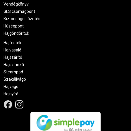
Vendégkönyv
GLS csomagpont
Biztonságos fizetés
Hűségpont
Hajgöndörítők
Hajfesték
Hajvasaló
Hajszárító
Hajszínező
Steampod
Szakállvágó
Hajvágó
Hajnyíró