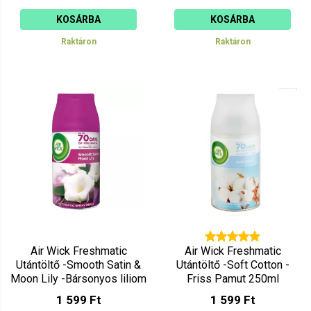
KOSÁRBA
KOSÁRBA
Raktáron
Raktáron
Air Wick Freshmatic
Air Wick Freshmatic
Utántöltő -Smooth Satin &
Utántöltő -Soft Cotton -
Moon Lily -Bársonyos liliom
Friss Pamut 250ml
250ml
1 599 Ft
1 599 Ft