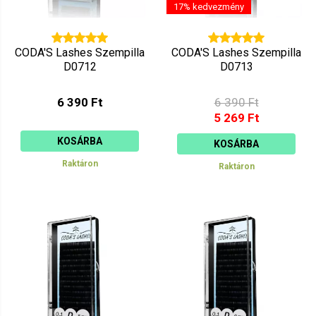
17% kedvezmény
CODA'S Lashes Szempilla
CODA'S Lashes Szempilla
D0712
D0713
6 390 Ft
6 390 Ft
5 269 Ft
KOSÁRBA
KOSÁRBA
Raktáron
Raktáron