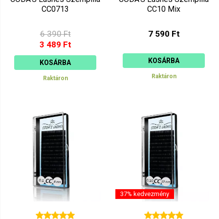
CC0713
CC10 Mix
6 390 Ft
7 590 Ft
3 489 Ft
KOSÁRBA
KOSÁRBA
Raktáron
Raktáron
37% kedvezmény