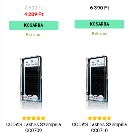
7 590 Ft
6 390 Ft
4 289 Ft
KOSÁRBA
KOSÁRBA
Raktáron
Raktáron
CODA'S Lashes Szempilla
CODA'S Lashes Szempilla
CC0709
CC0710