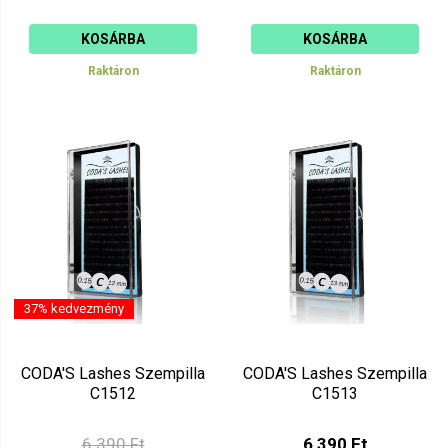
KOSÁRBA
KOSÁRBA
Raktáron
Raktáron
37% kedvezmény
CODA'S Lashes Szempilla
CODA'S Lashes Szempilla
C1512
C1513
6 390 Ft
6 390 Ft