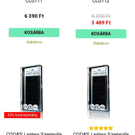
CC0711
CC0712
6 390 Ft
6 390 Ft
3 489 Ft
KOSÁRBA
KOSÁRBA
Raktáron
Raktáron
45% kedvezmény
CODA'S Lashes Szempilla
CODA'S Lashes Szempilla