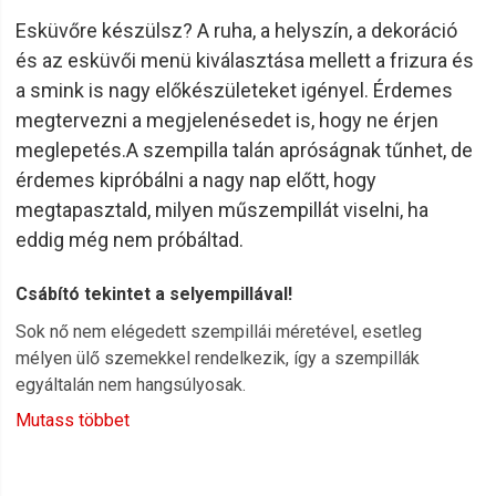
Esküvőre készülsz? A ruha, a helyszín, a dekoráció
és az esküvői menü kiválasztása mellett a frizura és
a smink is nagy előkészületeket igényel. Érdemes
megtervezni a megjelenésedet is, hogy ne érjen
meglepetés.A szempilla talán apróságnak tűnhet, de
érdemes kipróbálni a nagy nap előtt, hogy
megtapasztald, milyen műszempillát viselni, ha
eddig még nem próbáltad.
Csábító tekintet a selyempillával!
Sok nő nem elégedett szempillái méretével, esetleg
mélyen ülő szemekkel rendelkezik, így a szempillák
egyáltalán nem hangsúlyosak.
Mutass többet
Régen a műszempilla mesterkéltnek tűnt, messziről