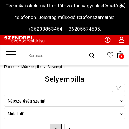
Technikai okok miatt korlátozottan vagyunk elérhetőek
telefonon. Jelenleg működő telefonszámaink:
+36203853464 , +36205574595.
0
Főoldal
Műszempilla
Selyempilla
Selyempilla
Népszerűség szerint
Név szerint csökkenő
Mutat: 40
Név szerint növekvő
Mutat: 80