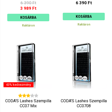
6 390 Ft
6 390 Ft
3 989 Ft
KOSÁRBA
KOSÁRBA
Raktáron
Raktáron
43% kedvezmény
CODA'S Lashes Szempilla
CODA'S Lashes Szempilla
CC07 Mix
CC0708