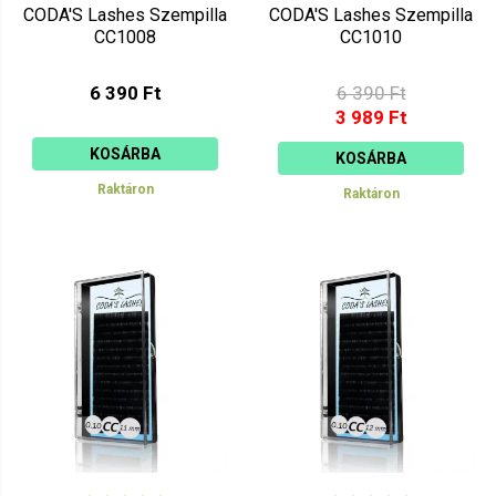
CODA'S Lashes Szempilla
CODA'S Lashes Szempilla
CC1008
CC1010
6 390 Ft
6 390 Ft
3 989 Ft
KOSÁRBA
KOSÁRBA
Raktáron
Raktáron