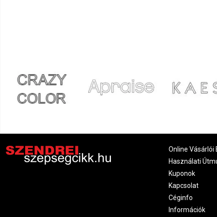
Online Vásárlói 
Használati Útm
Kuponok
Kapcsolat
Céginfo
Információk