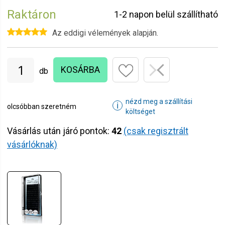
Raktáron
1-2 napon belül szállítható
Az eddigi vélemények alapján.
KOSÁRBA
db
nézd meg a szállítási
ℹ
olcsóbban szeretném
költséget
Vásárlás után járó pontok:
42
(csak regisztrált
vásárlóknak)