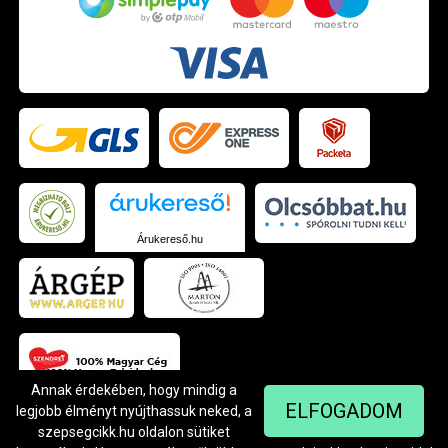
Árukereső.hu
Annak érdekében, hogy mindig a
ELFOGADOM
legjobb élményt nyújthassuk neked, a
szepsegcikk.hu oldalon sütiket
© Szendrei Kft - 1042 Budapest, Árpád út 94.