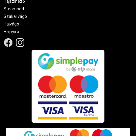
Hajszínező
Steampod
Szakállvágó
Hajvágó
Hajnyíró