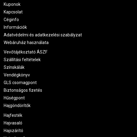
Kuponok
Kapcsolat
Céginfo
Információk
Adatvédelmi és adatkezelési szabályzat
Webáruház használata
Vevőtájékoztató ÁSZF
Szállítási feltételek
Színskálák
Vendégkönyv
GLS csomagpont
Biztonságos fizetés
Hűségpont
Hajgöndörítők
Hajfesték
Hajvasaló
Hajszárító