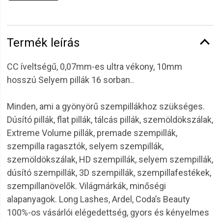
Termék leírás
CC íveltségű, 0,07mm-es ultra vékony, 10mm
hosszú Selyem pillák 16 sorban..
Minden, ami a gyönyörű szempillákhoz szükséges.
Dúsító pillák, flat pillák, tálcás pillák, szemöldökszálak,
Extreme Volume pillák, premade szempillák,
szempilla ragasztók, selyem szempillák,
szemöldökszálak, HD szempillák, selyem szempillák,
dúsító szempillák, 3D szempillák, szempillafestékek,
szempillanövelők. Világmárkák, minőségi
alapanyagok. Long Lashes, Ardel, Coda’s Beauty
100%-os vásárlói elégedettség, gyors és kényelmes