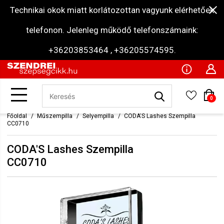
Technikai okok miatt korlátozottan vagyunk elérhetőek
telefonon. Jelenleg működő telefonszámaink:
+36203853464 , +36205574595.
0
Főoldal
Műszempilla
Selyempilla
CODA'S Lashes Szempilla
CC0710
CODA'S Lashes Szempilla
CC0710