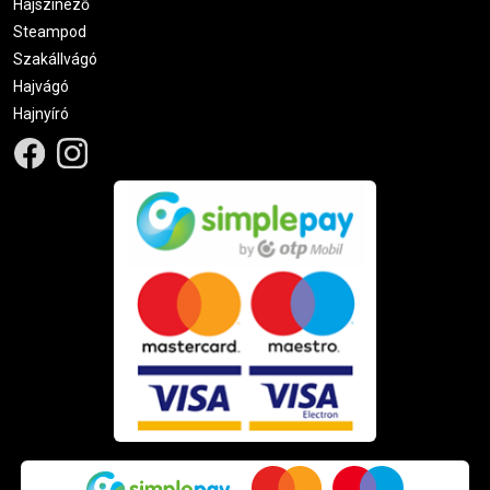
Hajszínező
Steampod
Szakállvágó
Hajvágó
Hajnyíró