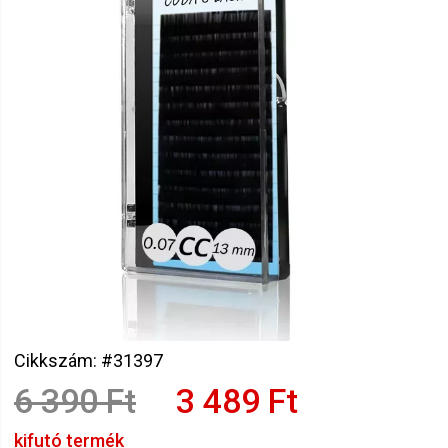
Cikkszám: #31397
6 390 Ft
3 489 Ft
kifutó termék