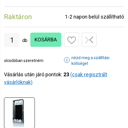
Raktáron
1-2 napon belül szállítható
KOSÁRBA
db
nézd meg a szállítási
ℹ
olcsóbban szeretném
költséget
Vásárlás után járó pontok:
23
(csak regisztrált
vásárlóknak)