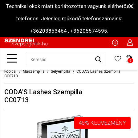
Technikai okok miatt korlátozottan vagyunk elérhetőek
telefonon. Jelenleg működő telefonszámaink:
+36203853464 , +36205574595.
0
Főoldal
Műszempilla
Selyempilla
CODA'S Lashes Szempilla
CC0713
CODA'S Lashes Szempilla
CC0713
45% KEDVEZMÉNY