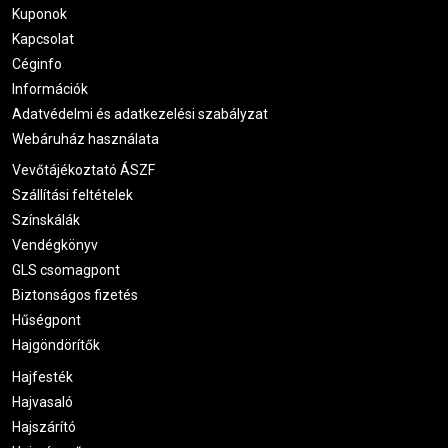
Kuponok
Kapcsolat
Céginfo
Információk
Adatvédelmi és adatkezelési szabályzat
Webáruház használata
Vevőtájékoztató ÁSZF
Szállítási feltételek
Színskálák
Vendégkönyv
GLS csomagpont
Biztonságos fizetés
Hűségpont
Hajgöndörítők
Hajfesték
Hajvasaló
Hajszárító