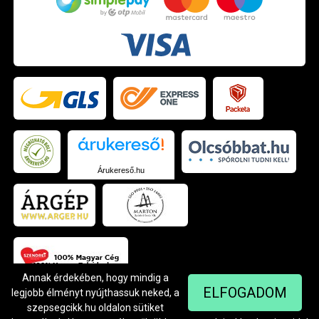
Árukereső.hu
Annak érdekében, hogy mindig a
ELFOGADOM
legjobb élményt nyújthassuk neked, a
szepsegcikk.hu oldalon sütiket
© Szendrei Kft - 1042 Budapest, Árpád út 94.