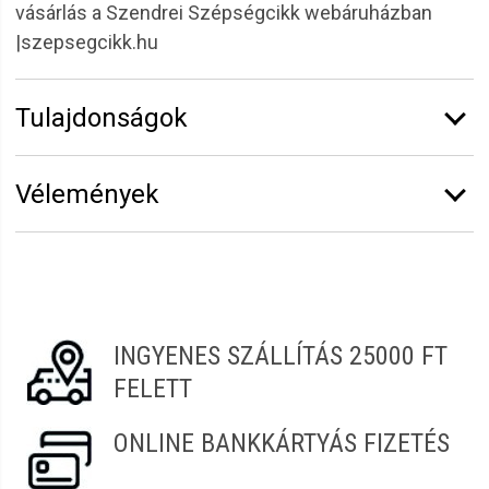
vásárlás a Szendrei Szépségcikk webáruházban
|szepsegcikk.hu
Tulajdonságok
Márka:
CODA'S Lashes
Vélemények
Íveltség:
CC
Vastagság:
0,07 mm
Erről a termékről még senki sem írt értékelést.
Hosszúság:
13 mm
Legyen Tiéd az első!
Termékcsalád:
Premium Silk Selyem
Vélemény írásához
jelentkezz be
vagy
regisztrálj
!
INGYENES SZÁLLÍTÁS 25000 FT
FELETT
ONLINE BANKKÁRTYÁS FIZETÉS