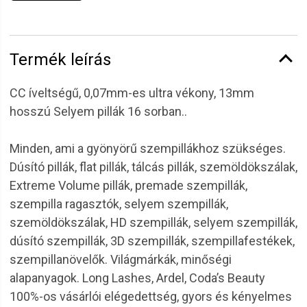
Termék leírás
CC íveltségű, 0,07mm-es ultra vékony, 13mm
hosszú Selyem pillák 16 sorban..
Minden, ami a gyönyörű szempillákhoz szükséges.
Dúsító pillák, flat pillák, tálcás pillák, szemöldökszálak,
Extreme Volume pillák, premade szempillák,
szempilla ragasztók, selyem szempillák,
szemöldökszálak, HD szempillák, selyem szempillák,
dúsító szempillák, 3D szempillák, szempillafestékek,
szempillanövelők. Világmárkák, minőségi
alapanyagok. Long Lashes, Ardel, Coda’s Beauty
100%-os vásárlói elégedettség, gyors és kényelmes