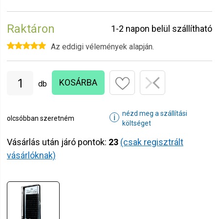
Raktáron
1-2 napon belül szállítható
Az eddigi vélemények alapján.
KOSÁRBA
db
nézd meg a szállítási
ℹ
olcsóbban szeretném
költséget
Vásárlás után járó pontok:
23
(csak regisztrált
vásárlóknak)