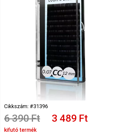
Cikkszám: #31396
6 390 Ft
3 489 Ft
kifutó termék