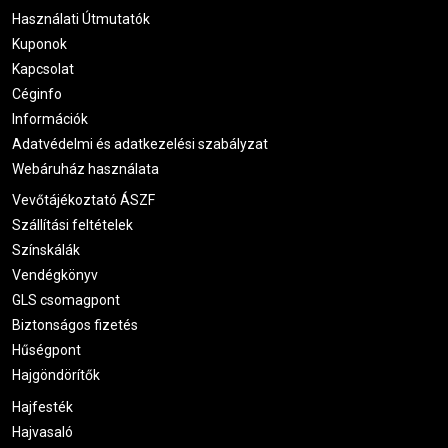
Használati Útmutatók
Kuponok
Kapcsolat
Céginfo
Információk
Adatvédelmi és adatkezelési szabályzat
Webáruház használata
Vevőtájékoztató ÁSZF
Szállítási feltételek
Színskálák
Vendégkönyv
GLS csomagpont
Biztonságos fizetés
Hűségpont
Hajgöndörítők
Hajfesték
Hajvasaló