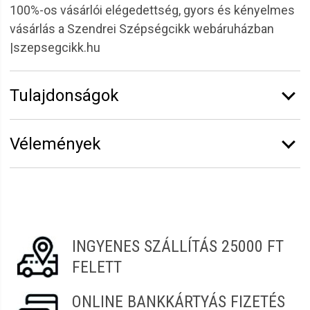
100%-os vásárlói elégedettség, gyors és kényelmes
vásárlás a Szendrei Szépségcikk webáruházban
|szepsegcikk.hu
Tulajdonságok
Márka:
CODA'S Lashes
Vélemények
Íveltség:
CC
Vastagság:
0,07 mm
Vélemény írásához
jelentkezz be
vagy
regisztrálj
!
Hosszúság:
12 mm
Termékcsalád:
Premium Silk Selyem
Alexandra
2022.03.13. 17:29
INGYENES SZÁLLÍTÁS 25000 FT
FELETT
ONLINE BANKKÁRTYÁS FIZETÉS