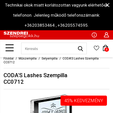
Technikai okok miatt korlátozottan vagyunk elérhetőek
telefonon. Jelenleg működő telefonszámaink:
+36203853464 , +36205574595.
0
Főoldal
Műszempilla
Selyempilla
CODA'S Lashes Szempilla
CC0712
CODA'S Lashes Szempilla
CC0712
45% KEDVEZMÉNY