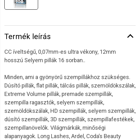
Termék leírás
CC íveltségű, 0,07mm-es ultra vékony, 12mm
hosszú Selyem pillák 16 sorban..
Minden, ami a gyönyörű szempillákhoz szükséges.
Dúsító pillák, flat pillák, tálcás pillák, szemöldökszálak,
Extreme Volume pillák, premade szempillák,
szempilla ragasztók, selyem szempillák,
szemöldökszálak, HD szempillák, selyem szempillák,
dúsító szempillák, 3D szempillák, szempillafestékek,
szempillanövelők. Világmárkák, minőségi
alapanyagok. Long Lashes, Ardel, Coda’s Beauty