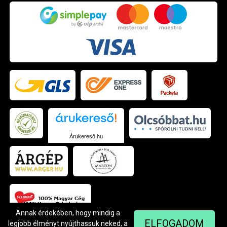
Árukereső.hu
Annak érdekében, hogy mindig a
ELFOGADOM
legjobb élményt nyújthassuk neked, a