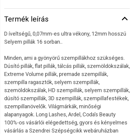
Termék leírás
D íveltségű, 0,07mm-es ultra vékony, 12mm hosszú
Selyem pillák 16 sorban..
Minden, ami a gyönyörű szempillákhoz szükséges.
Dúsító pillák, flat pillák, tálcás pillák, szemöldökszálak,
Extreme Volume pillák, premade szempillák,
szempilla ragasztók, selyem szempillák,
szemöldökszálak, HD szempillák, selyem szempillák,
dúsító szempillák, 3D szempillák, szempillafestékek,
szempillanövelők. Világmárkák, minőségi
alapanyagok. Long Lashes, Ardel, Coda’s Beauty
100%-os vásárlói elégedettség, gyors és kényelmes
vásárlás a Szendrei Szépségcikk webáruházban