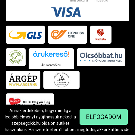
Árukereső.hu
Annak érdekében, hogy mindig a
ELFOGADOM
legjobb élményt nyújthassuk neked, a
szepsegcikk.hu oldalon sütiket
© Szendrei Kft - 1042 Budapest, Árpád út 94.
Készítette:
Netgo.hu Kft.
használunk. Ha szeretnél erről többet megtudni, akkor kattints
ide
!