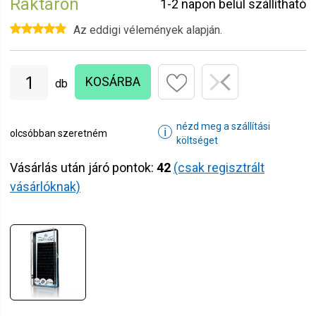
Raktáron
1-2 napon belül szállítható
Az eddigi vélemények alapján.
KOSÁRBA
db
nézd meg a szállítási
ℹ
olcsóbban szeretném
költséget
Vásárlás után járó pontok:
42
(csak regisztrált
vásárlóknak)