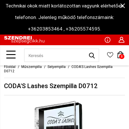
Technikai okok miatt korlátozottan vagyunk elérhetőek
telefonon. Jelenleg működő telefonszámaink:
+36203853464 , +36205574595.
0
Főoldal
Műszempilla
Selyempilla
CODA'S Lashes Szempilla
D0712
CODA'S Lashes Szempilla D0712