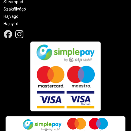
Steampod
Szakállvágó
Hajvágó
Hajnyíró