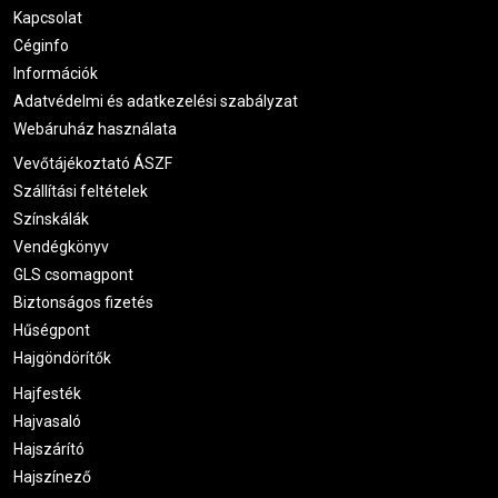
Kapcsolat
Céginfo
Információk
Adatvédelmi és adatkezelési szabályzat
Webáruház használata
Vevőtájékoztató ÁSZF
Szállítási feltételek
Színskálák
Vendégkönyv
GLS csomagpont
Biztonságos fizetés
Hűségpont
Hajgöndörítők
Hajfesték
Hajvasaló
Hajszárító
Hajszínező