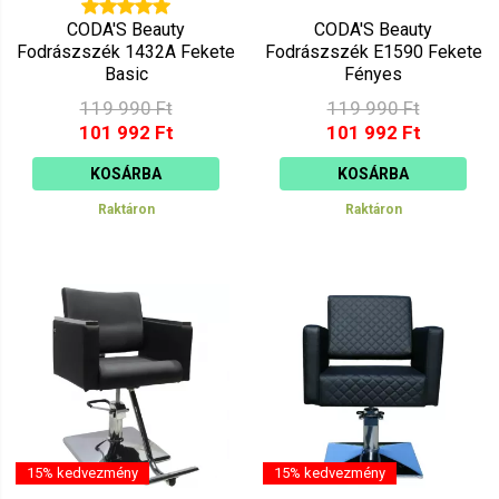
CODA'S Beauty
CODA'S Beauty
Fodrászszék 1432A Fekete
Fodrászszék E1590 Fekete
Basic
Fényes
119 990 Ft
119 990 Ft
101 992 Ft
101 992 Ft
KOSÁRBA
KOSÁRBA
Raktáron
Raktáron
15% kedvezmény
15% kedvezmény