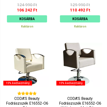
szürke
124 990 Ft
129 990 Ft
106 242 Ft
110 492 Ft
KOSÁRBA
KOSÁRBA
Raktáron
Raktáron
15% kedvezmény
15% kedvezmény
CODA'S Beauty
CODA'S Beauty
Fodrászszék E16552-O6
Fodrászszék E16552-O6