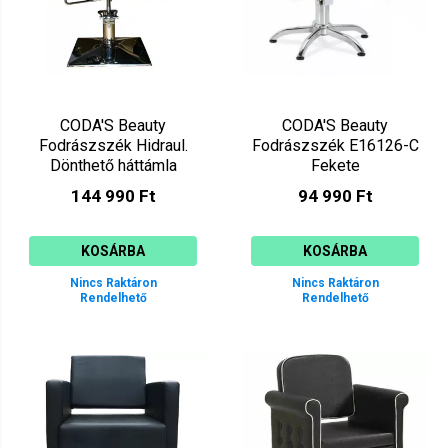
CODA'S Beauty
CODA'S Beauty
Fodrászszék Hidraul.
Fodrászszék E16126-C
Dönthető háttámla
Fekete
E131265-V5 Matt Bézs-
144 990 Ft
94 990 Ft
szürke
KOSÁRBA
KOSÁRBA
Nincs Raktáron
Nincs Raktáron
Rendelhető
Rendelhető