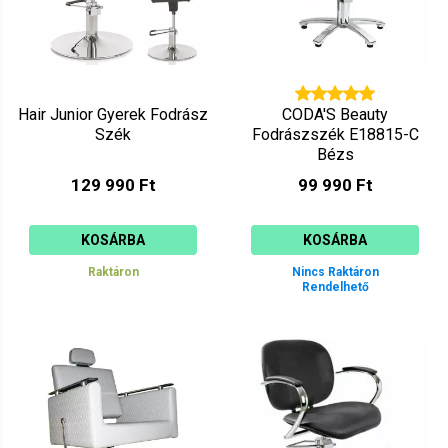
Hair Junior Gyerek Fodrász
CODA'S Beauty
Szék
Fodrászszék E18815-C
Bézs
129 990 Ft
99 990 Ft
KOSÁRBA
KOSÁRBA
Raktáron
Nincs Raktáron
Rendelhető