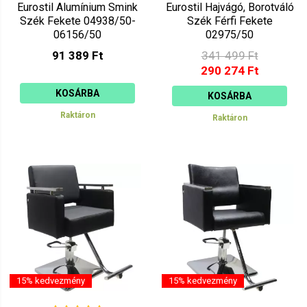
Eurostil Alumínium Smink
Eurostil Hajvágó, Borotváló
Szék Fekete 04938/50-
Szék Férfi Fekete
06156/50
02975/50
91 389 Ft
341 499 Ft
290 274 Ft
KOSÁRBA
KOSÁRBA
Raktáron
Raktáron
15% kedvezmény
15% kedvezmény