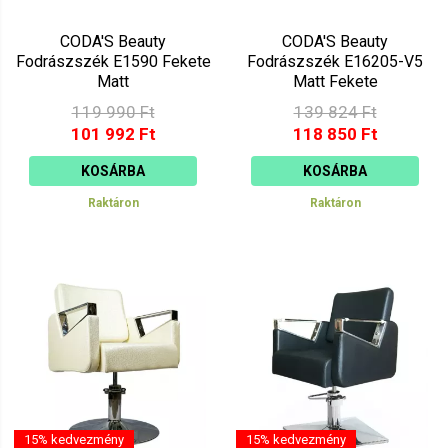
CODA'S Beauty
CODA'S Beauty
Fodrászszék E1590 Fekete
Fodrászszék E16205-V5
Matt
Matt Fekete
119 990 Ft
139 824 Ft
101 992 Ft
118 850 Ft
KOSÁRBA
KOSÁRBA
Raktáron
Raktáron
15% kedvezmény
15% kedvezmény