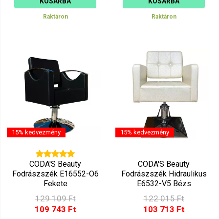
KOSÁRBA
KOSÁRBA
Raktáron
Raktáron
15% kedvezmény
15% kedvezmény
CODA'S Beauty
CODA'S Beauty
Fodrászszék E16552-O6
Fodrászszék Hidraulikus
Fekete
E6532-V5 Bézs
129 109 Ft
122 015 Ft
109 743 Ft
103 713 Ft