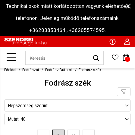
Technikai okok miatt korlátozottan vagyunk elérhetőek
telefonon. Jelenleg működő telefonszámaink:
+36203853464 , +36205574595.
0
Főoldal
Fodrászat
Fodrász Bútorok
Fodrász szék
Fodrász szék
Népszerűség szerint
Név szerint csökkenő
Mutat: 40
Név szerint növekvő
Mutat: 80