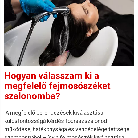
Hogyan válasszam ki a
megfelelő fejmosószéket
szalonomba?
A megfelelő berendezések kiválasztása
kulcsfontosságú kérdés fodrászszalonod
működése, hatékonysága és vendégelégedettsége
szempontjából – így a fejmosószék kiválasztása