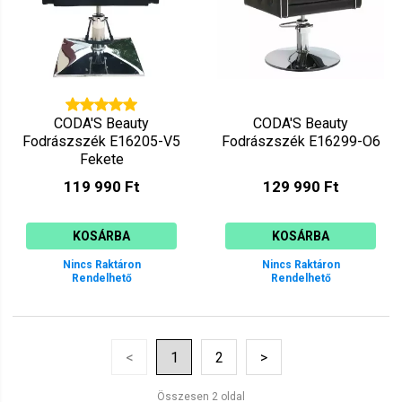
CODA'S Beauty
CODA'S Beauty
Fodrászszék E16205-V5
Fodrászszék E16299-O6
Fekete
119 990 Ft
129 990 Ft
KOSÁRBA
KOSÁRBA
Nincs Raktáron
Nincs Raktáron
Rendelhető
Rendelhető
<
1
2
>
Összesen 2 oldal