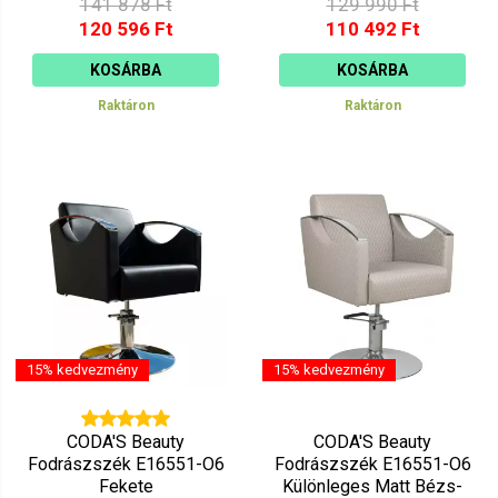
141 878 Ft
129 990 Ft
120 596 Ft
110 492 Ft
KOSÁRBA
KOSÁRBA
Raktáron
Raktáron
15% kedvezmény
15% kedvezmény
CODA'S Beauty
CODA'S Beauty
Fodrászszék E16551-O6
Fodrászszék E16551-O6
Fekete
Különleges Matt Bézs-