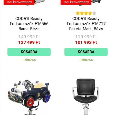
15% kedvezmény
15% kedvezmény
CODA'S Beauty
CODA'S Beauty
Fodrászszék E16566
Fodrászszék E16717
Barna-Bézs
Fekete Matt , Bézs
vonalvezetés
149 999 Ft
119 990 Ft
127 499 Ft
101 992 Ft
KOSÁRBA
KOSÁRBA
Raktáron
Raktáron