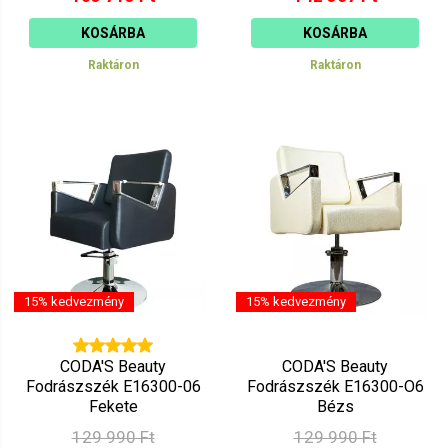
KOSÁRBA
KOSÁRBA
Raktáron
Raktáron
15% kedvezmény
15% kedvezmény
CODA'S Beauty
CODA'S Beauty
Fodrászszék E16300-06
Fodrászszék E16300-O6
Fekete
Bézs
129 990 Ft
129 990 Ft