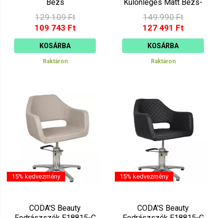
Bézs
Különleges Matt Bézs-
szürke
129 109 Ft
149 990 Ft
109 743 Ft
127 491 Ft
KOSÁRBA
KOSÁRBA
Raktáron
Raktáron
15% kedvezmény
15% kedvezmény
CODA'S Beauty
CODA'S Beauty
Fodrászszék E18815-C
Fodrászszék E18815-C