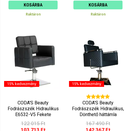
KOSÁRBA
KOSÁRBA
Raktáron
Raktáron
15% kedvezmény
15% kedvezmény
CODA'S Beauty
CODA'S Beauty
Fodrászszék Hidraulikus
Fodrászszék Hidraulikus,
E6532-V5 Fekete
Dönthető háttámla
E131265-V5 Matt Fekete
122 015 Ft
167 490 Ft
103 713 Ft
142 367 Ft