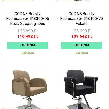
CODA'S Beauty
CODA'S Beauty
Fodrászszék E16300-O6
Fodrászszék E16300-V5
Bézs Szépséghibás
Fekete
129 990 Ft
128 990 Ft
110 492 Ft
109 642 Ft
KOSÁRBA
KOSÁRBA
Raktáron
Raktáron