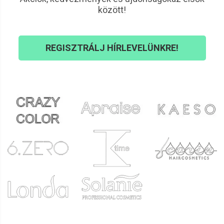
ellátva. Könnyen állítható a magassága a székeknek, hogy
között!
kicsik és nagyok egyaránt kényelembe tudják magukat
helyezni.
Nagyon jó, hogy van lábtartó néhány modellen, hiszen így a
REGISZTRÁLJ HÍRLEVELÜNKRE!
maximális komfort biztosítva lesz a kuncsaftok számára.
Természetesen minden modell könnyen forgatható és
elmozdítható, így egyszerűen meg lehet tisztítani alatta a
padlót a hajszálaktól, amivel a higiénia szabályok betartását
is garantálható. A dönthető háttámlás modellek teljes
mértékben elhozzák a luxus érzetet, aki egyszer egy
ilyenben ül nem lehet onnan könnyen felállítani. Van
kifejezetten gyerekek számára is kifejlesztve szék, így a
kicsik is élvezhetik a hajvágást. Rengeteg Design darabból
lehet válogatni a RETRO-tól kezdve egészen a mai elegáns
és modern kialakítású székek nagyon népszerűek a
mesterfodrászok körében. A színpaletta is széles, miden
stílusú üzlethez megtalálja a webáruházunkban az ideális
széket. Az olcsó fodrász székekhez képest, az általunk