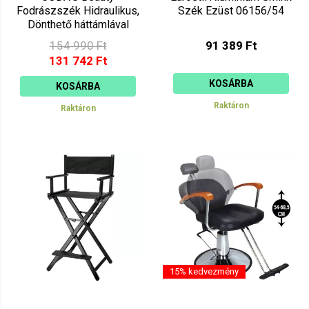
Fodrászszék Hidraulikus,
Szék Ezüst 06156/54
Dönthető háttámlával
E131265-V5 Fekete
154 990 Ft
91 389 Ft
131 742 Ft
KOSÁRBA
KOSÁRBA
Raktáron
Raktáron
15% kedvezmény