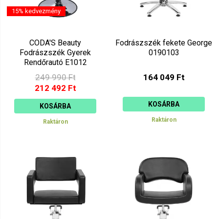
15% kedvezmény
CODA'S Beauty
Fodrászszék fekete George
Fodrászszék Gyerek
0190103
Rendőrautó E1012
249 990 Ft
164 049 Ft
212 492 Ft
KOSÁRBA
KOSÁRBA
Raktáron
Raktáron