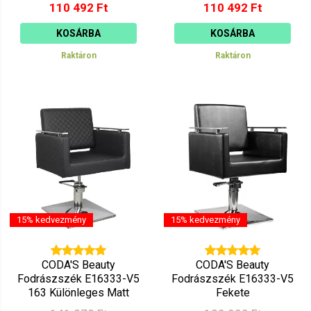
110 492 Ft
110 492 Ft
KOSÁRBA
KOSÁRBA
Raktáron
Raktáron
15% kedvezmény
15% kedvezmény
CODA'S Beauty
CODA'S Beauty
Fodrászszék E16333-V5
Fodrászszék E16333-V5
163 Különleges Matt
Fekete
Fekete