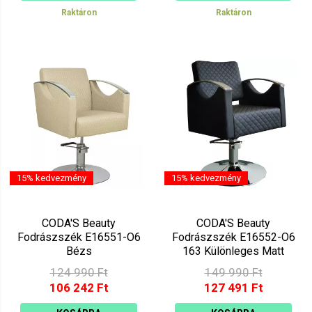
Raktáron
Raktáron
15% kedvezmény
15% kedvezmény
CODA'S Beauty
CODA'S Beauty
Fodrászszék E16551-O6
Fodrászszék E16552-O6
Bézs
163 Különleges Matt
Fekete
124 990 Ft
149 990 Ft
106 242 Ft
127 491 Ft