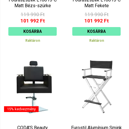
Matt Bézs-szürke
Matt Fekete
119 990 Ft
119 990 Ft
101 992 Ft
101 992 Ft
KOSÁRBA
KOSÁRBA
Raktáron
Raktáron
15% kedvezmény
CODA'S Beauty
Eurostil Alumínium Smink