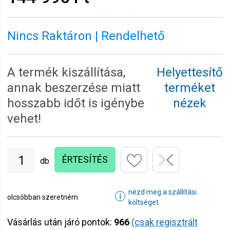
Nincs Raktáron | Rendelhető
A termék kiszállítása,
Helyettesítő
annak beszerzése miatt
terméket
hosszabb időt is igénybe
nézek
vehet!
ÉRTESÍTÉS
db
nézd meg a szállítási
ℹ
olcsóbban szeretném
költséget
Vásárlás után járó pontok:
966
(csak regisztrált