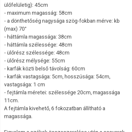
ülőfelületig): 45cm
- maximum magasság: 58cm
- a dönthetőség nagysága szög-fokban mérve: kb
(max) 70°
- háttámla magassága: 38cm
- háttámla szélessége: 48cm
- ülőrész szélessége: 48cm
- ülőrész mélysége: 55cm
- karfák közti belső távolság: 60cm
- karfák vastagsága: 5cm, hosszúsága: 54cm,
vastagsága: 1 cm
- fejtámla méretei: szélessége 20cm, magassága
11cm.
A fejtámla kivehető, 6 fokozatban állítható a
magassága.