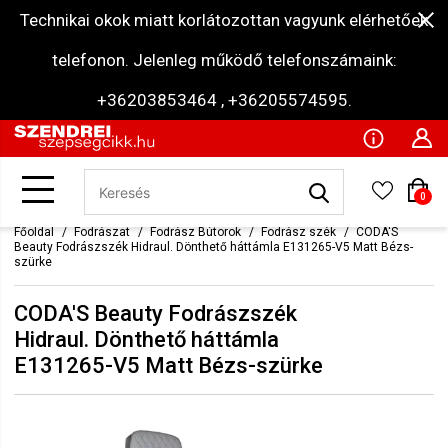
Technikai okok miatt korlátozottan vagyunk elérhetőek
telefonon. Jelenleg működő telefonszámaink:
+36203853464 , +36205574595.
0
Főoldal
Fodrászat
Fodrász Bútorok
Fodrász szék
CODA'S
Beauty Fodrászszék Hidraul. Dönthető háttámla E131265-V5 Matt Bézs-
szürke
CODA'S Beauty Fodrászszék
Hidraul. Dönthető háttámla
E131265-V5 Matt Bézs-szürke