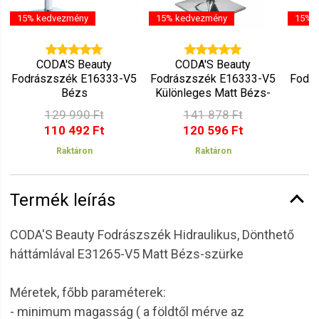
15% kedvezmény
15% kedvezmény
15% 
CODA'S Beauty
CODA'S Beauty
Fodrászszék E16333-V5
Fodrászszék E16333-V5
Fodrá
Bézs
Különleges Matt Bézs-
E
szürke
129 990 Ft
141 878 Ft
110 492 Ft
120 596 Ft
Raktáron
Raktáron
Termék leírás
CODA'S Beauty Fodrászszék Hidraulikus, Dönthető
háttámlával E31265-V5 Matt Bézs-szürke
Méretek, főbb paraméterek:
- minimum magasság ( a földtől mérve az