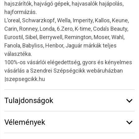
hajszárítók, hajvágó gépek, hajvasalók hajápolás,
hajformázás.
L’oreal, Schwarzkopf, Wella, Imperity, Kallos, Keune,
Carin, Ronney, Londa, 6.Zero, K-time, Coda’s Beauty,
Eurostil, Sibel, Berrywell, Remington, Moser, Wahl,
Fanola, Babyliss, Henbor, Jaguár márkák teljes
választéka.
100%-os vásárlói elégedettség, gyors és kényelmes
vásárlás a Szendrei Szépségcikk webáruházban
|szepsegcikk.hu
Tulajdonságok
Márka:
CODA'S Beauty
Vélemények
Erről a termékről még senki sem írt értékelést.