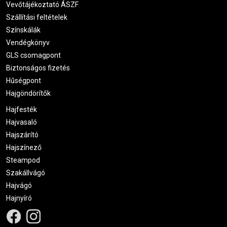
Vevőtájékoztató ÁSZF
Szállítási feltételek
Színskálák
Vendégkönyv
GLS csomagpont
Biztonságos fizetés
Hűségpont
Hajgöndörítők
Hajfesték
Hajvasaló
Hajszárító
Hajszínező
Steampod
Szakállvágó
Hajvágó
Hajnyíró