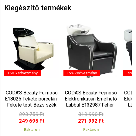
Legyen Tiéd az első!
Kiegészítő termékek
Vélemény írásához
jelentkezz be
vagy
regisztrálj
!
15% kedvezmény
15% kedvezmény
15% 
CODA'S Beauty Fejmosó
CODA'S Beauty Fejmosó
CODA
E18025 Fekete porcelán-
Elektronikusan Emelhető
Elekt
Fekete test-Bézs szék
Lábbal E132987 Fehér-
Láb
25
Fekete-Fekete
293 759 Ft
319 990 Ft
249 695 Ft
271 992 Ft
Raktáron
Raktáron