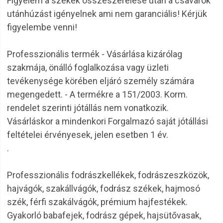
Figyelem a székek összeszerelése után a csavarok
utánhúzást igényelnek ami nem garanciális! Kérjük
figyelembe venni!
Professzionális termék - Vásárlása kizárólag
szakmája, önálló foglalkozása vagy üzleti
tevékenysége körében eljáró személy számára
megengedett. - A termékre a 151/2003. Korm.
rendelet szerinti jótállás nem vonatkozik.
Vásárláskor a mindenkori Forgalmazó saját jótállási
feltételei érvényesek, jelen esetben 1 év.
.
Professzionális fodrászkellékek, fodrászeszközök,
hajvágók, szakállvágók, fodrász székek, hajmosó
szék, férfi szakálvágók, prémium hajfestékek.
Gyakorló babafejek, fodrász gépek, hajsütővasak,