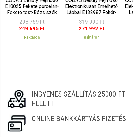
CODA'S Beauty Fejmosó
CODA'S Beauty Fejmosó
CODA
E18025 Fekete porcelán-
Elektronikusan Emelhető
Elekt
Fekete test-Bézs szék
Lábbal E132987 Fehér-
Láb
25
Fekete-Fekete
293 759 Ft
319 990 Ft
249 695 Ft
271 992 Ft
Raktáron
Raktáron
INGYENES SZÁLLÍTÁS 25000 FT
FELETT
ONLINE BANKKÁRTYÁS FIZETÉS