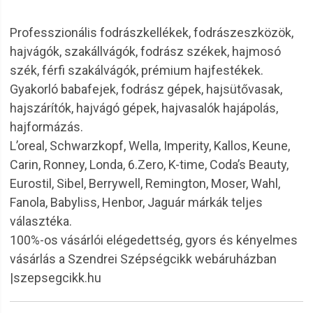
Professzionális fodrászkellékek, fodrászeszközök,
hajvágók, szakállvágók, fodrász székek, hajmosó
szék, férfi szakálvágók, prémium hajfestékek.
Gyakorló babafejek, fodrász gépek, hajsütővasak,
hajszárítók, hajvágó gépek, hajvasalók hajápolás,
hajformázás.
L’oreal, Schwarzkopf, Wella, Imperity, Kallos, Keune,
Carin, Ronney, Londa, 6.Zero, K-time, Coda’s Beauty,
Eurostil, Sibel, Berrywell, Remington, Moser, Wahl,
Fanola, Babyliss, Henbor, Jaguár márkák teljes
választéka.
100%-os vásárlói elégedettség, gyors és kényelmes
vásárlás a Szendrei Szépségcikk webáruházban
|szepsegcikk.hu