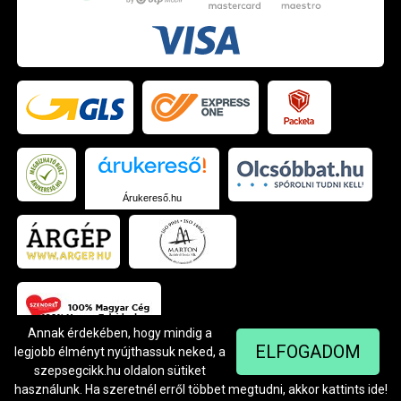
Árukereső.hu
Annak érdekében, hogy mindig a
ELFOGADOM
legjobb élményt nyújthassuk neked, a
szepsegcikk.hu oldalon sütiket
© Szendrei Kft - 1042 Budapest, Árpád út 94.
Készítette:
Netgo.hu Kft.
használunk. Ha szeretnél erről többet megtudni, akkor kattints
ide
!