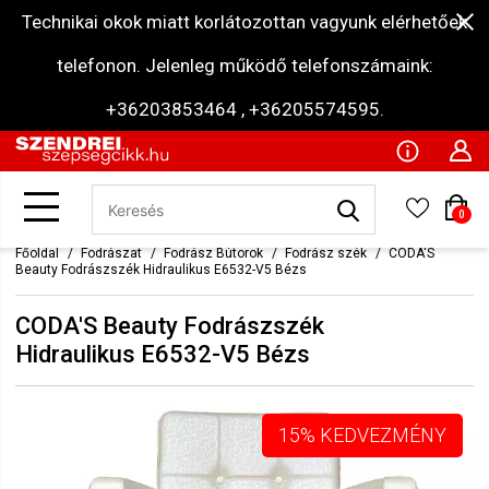
Technikai okok miatt korlátozottan vagyunk elérhetőek
telefonon. Jelenleg működő telefonszámaink:
+36203853464 , +36205574595.
0
Főoldal
Fodrászat
Fodrász Bútorok
Fodrász szék
CODA'S
Beauty Fodrászszék Hidraulikus E6532-V5 Bézs
CODA'S Beauty Fodrászszék
Hidraulikus E6532-V5 Bézs
15% KEDVEZMÉNY