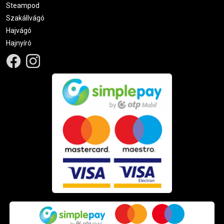
Steampod
Szakállvágó
Hajvágó
Hajnyíró