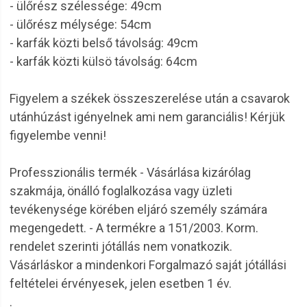
- ülőrész szélessége: 49cm
- ülőrész mélysége: 54cm
- karfák közti belső távolság: 49cm
- karfák közti külsö távolság: 64cm
Figyelem a székek összeszerelése után a csavarok
utánhúzást igényelnek ami nem garanciális! Kérjük
figyelembe venni!
Professzionális termék - Vásárlása kizárólag
szakmája, önálló foglalkozása vagy üzleti
tevékenysége körében eljáró személy számára
megengedett. - A termékre a 151/2003. Korm.
rendelet szerinti jótállás nem vonatkozik.
Vásárláskor a mindenkori Forgalmazó saját jótállási
feltételei érvényesek, jelen esetben 1 év.
.