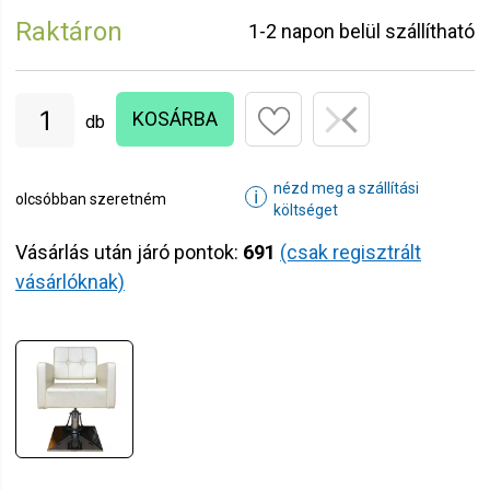
Raktáron
1-2 napon belül szállítható
KOSÁRBA
db
nézd meg a szállítási
ℹ
olcsóbban szeretném
költséget
Vásárlás után járó pontok:
691
(csak regisztrált
vásárlóknak)