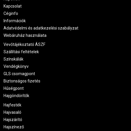
Kapcsolat
Céginfo
Információk
Adatvédelmi és adatkezelési szabályzat
Webáruház használata
Vevőtájékoztató ÁSZF
Szállítási feltételek
Színskálák
Vendégkönyv
GLS csomagpont
Biztonságos fizetés
Hűségpont
Hajgöndörítők
Hajfesték
Hajvasaló
Hajszárító
Hajszínező