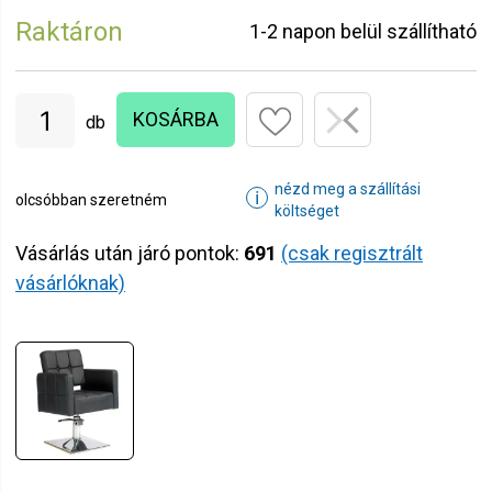
Raktáron
1-2 napon belül szállítható
KOSÁRBA
db
nézd meg a szállítási
ℹ
olcsóbban szeretném
költséget
Vásárlás után járó pontok:
691
(csak regisztrált
vásárlóknak)