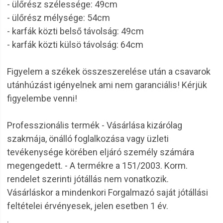
- ülőrész szélessége: 49cm
- ülőrész mélysége: 54cm
- karfák közti belső távolság: 49cm
- karfák közti külsö távolság: 64cm
Figyelem a székek összeszerelése után a csavarok
utánhúzást igényelnek ami nem garanciális! Kérjük
figyelembe venni!
Professzionális termék - Vásárlása kizárólag
szakmája, önálló foglalkozása vagy üzleti
tevékenysége körében eljáró személy számára
megengedett. - A termékre a 151/2003. Korm.
rendelet szerinti jótállás nem vonatkozik.
Vásárláskor a mindenkori Forgalmazó saját jótállási
feltételei érvényesek, jelen esetben 1 év.
.