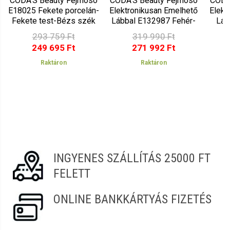
CODA'S Beauty Fejmosó
CODA'S Beauty Fejmosó
CODA
E18025 Fekete porcelán-
Elektronikusan Emelhető
Elekt
Fekete test-Bézs szék
Lábbal E132987 Fehér-
Láb
25
Fekete-Fekete
293 759 Ft
319 990 Ft
249 695 Ft
271 992 Ft
Raktáron
Raktáron
INGYENES SZÁLLÍTÁS 25000 FT
FELETT
ONLINE BANKKÁRTYÁS FIZETÉS