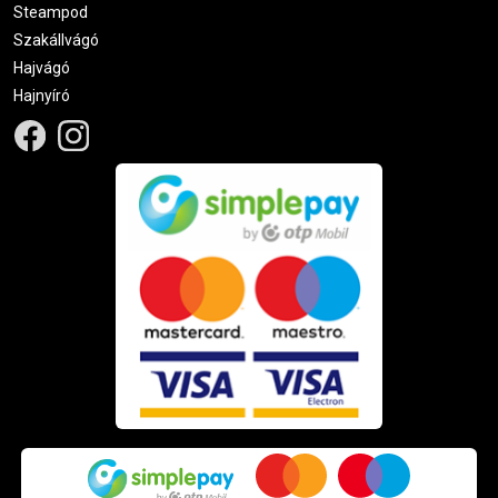
Steampod
Szakállvágó
Hajvágó
Hajnyíró