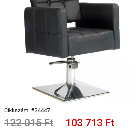
Cikkszám: #34447
122 015 Ft
103 713 Ft