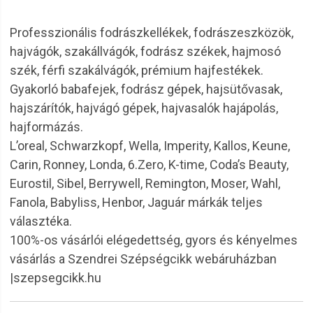
Professzionális fodrászkellékek, fodrászeszközök,
hajvágók, szakállvágók, fodrász székek, hajmosó
szék, férfi szakálvágók, prémium hajfestékek.
Gyakorló babafejek, fodrász gépek, hajsütővasak,
hajszárítók, hajvágó gépek, hajvasalók hajápolás,
hajformázás.
L’oreal, Schwarzkopf, Wella, Imperity, Kallos, Keune,
Carin, Ronney, Londa, 6.Zero, K-time, Coda’s Beauty,
Eurostil, Sibel, Berrywell, Remington, Moser, Wahl,
Fanola, Babyliss, Henbor, Jaguár márkák teljes
választéka.
100%-os vásárlói elégedettség, gyors és kényelmes
vásárlás a Szendrei Szépségcikk webáruházban
|szepsegcikk.hu