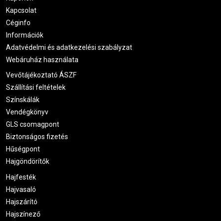
Kapcsolat
Céginfo
Információk
Adatvédelmi és adatkezelési szabályzat
Webáruház használata
Vevőtájékoztató ÁSZF
Szállítási feltételek
Színskálák
Vendégkönyv
GLS csomagpont
Biztonságos fizetés
Hűségpont
Hajgöndörítők
Hajfesték
Hajvasaló
Hajszárító
Hajszínező