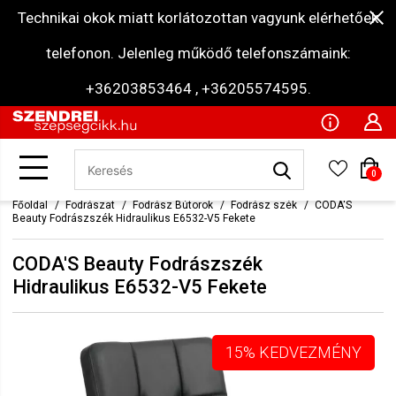
Technikai okok miatt korlátozottan vagyunk elérhetőek
telefonon. Jelenleg működő telefonszámaink:
+36203853464 , +36205574595.
0
Főoldal
Fodrászat
Fodrász Bútorok
Fodrász szék
CODA'S
Beauty Fodrászszék Hidraulikus E6532-V5 Fekete
CODA'S Beauty Fodrászszék
Hidraulikus E6532-V5 Fekete
15% KEDVEZMÉNY