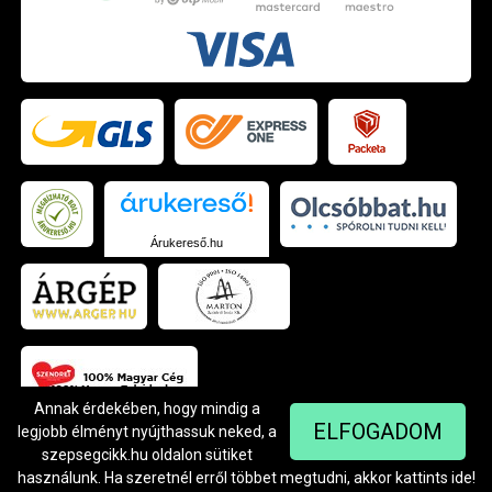
Árukereső.hu
Annak érdekében, hogy mindig a
ELFOGADOM
legjobb élményt nyújthassuk neked, a
szepsegcikk.hu oldalon sütiket
© Szendrei Kft - 1042 Budapest, Árpád út 94.
Készítette:
Netgo.hu Kft.
használunk. Ha szeretnél erről többet megtudni, akkor kattints
ide
!