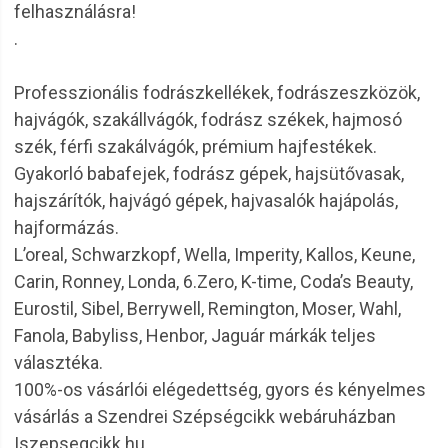
felhasználásra!
.
Professzionális fodrászkellékek, fodrászeszközök,
hajvágók, szakállvágók, fodrász székek, hajmosó
szék, férfi szakálvágók, prémium hajfestékek.
Gyakorló babafejek, fodrász gépek, hajsütővasak,
hajszárítók, hajvágó gépek, hajvasalók hajápolás,
hajformázás.
L’oreal, Schwarzkopf, Wella, Imperity, Kallos, Keune,
Carin, Ronney, Londa, 6.Zero, K-time, Coda’s Beauty,
Eurostil, Sibel, Berrywell, Remington, Moser, Wahl,
Fanola, Babyliss, Henbor, Jaguár márkák teljes
választéka.
100%-os vásárlói elégedettség, gyors és kényelmes
vásárlás a Szendrei Szépségcikk webáruházban
|szepsegcikk.hu