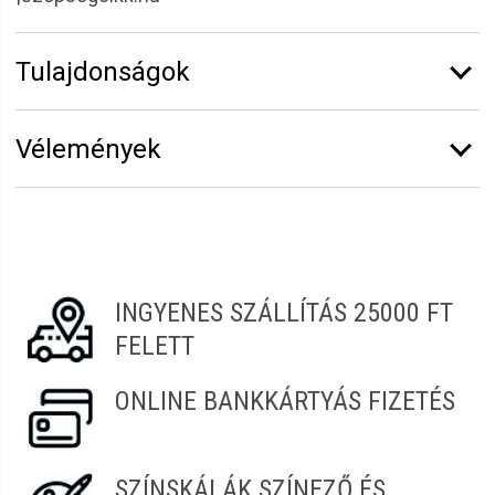
Tulajdonságok
Márka:
Eurostil
Vélemények
Erről a termékről még senki sem írt értékelést.
Legyen Tiéd az első!
Vélemény írásához
jelentkezz be
vagy
regisztrálj
!
INGYENES SZÁLLÍTÁS 25000 FT
FELETT
ONLINE BANKKÁRTYÁS FIZETÉS
SZÍNSKÁLÁK SZÍNEZŐ ÉS