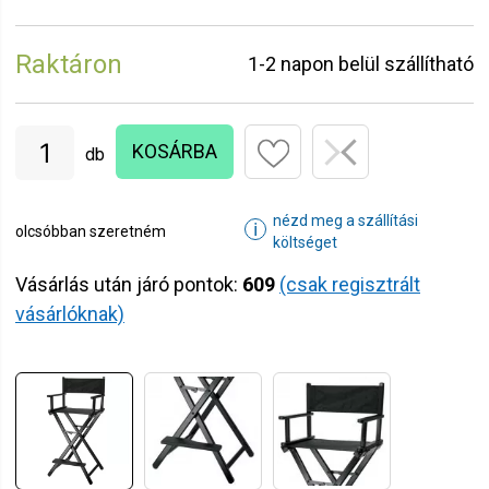
Raktáron
1-2 napon belül szállítható
KOSÁRBA
db
nézd meg a szállítási
ℹ
olcsóbban szeretném
költséget
Vásárlás után járó pontok:
609
(csak regisztrált
vásárlóknak)