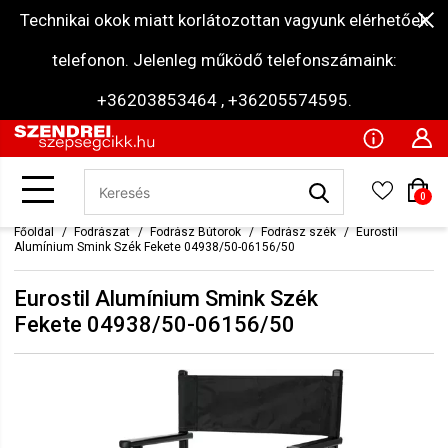
Technikai okok miatt korlátozottan vagyunk elérhetőek
telefonon. Jelenleg működő telefonszámaink:
+36203853464 , +36205574595.
0
Főoldal
Fodrászat
Fodrász Bútorok
Fodrász szék
Eurostil
Alumínium Smink Szék Fekete 04938/50-06156/50
Eurostil Alumínium Smink Szék
Fekete 04938/50-06156/50