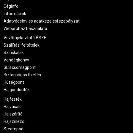
Céginfo
Információk
Adatvédelmi és adatkezelési szabályzat
Webáruház használata
Vevőtájékoztató ÁSZF
Szállítási feltételek
Színskálák
Vendégkönyv
GLS csomagpont
Biztonságos fizetés
Hűségpont
Hajgöndörítők
Hajfesték
Hajvasaló
Hajszárító
Hajszínező
Steampod