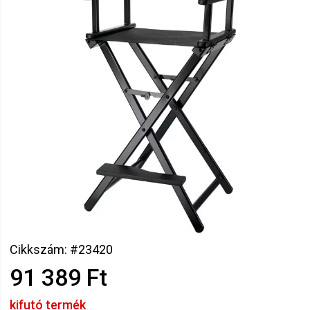
Cikkszám: #23420
91 389 Ft
kifutó termék