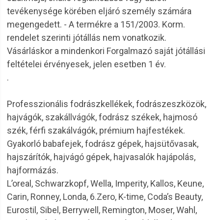
tevékenysége körében eljáró személy számára
megengedett. - A termékre a 151/2003. Korm.
rendelet szerinti jótállás nem vonatkozik.
Vásárláskor a mindenkori Forgalmazó saját jótállási
feltételei érvényesek, jelen esetben 1 év.
.
Professzionális fodrászkellékek, fodrászeszközök,
hajvágók, szakállvágók, fodrász székek, hajmosó
szék, férfi szakálvágók, prémium hajfestékek.
Gyakorló babafejek, fodrász gépek, hajsütővasak,
hajszárítók, hajvágó gépek, hajvasalók hajápolás,
hajformázás.
L’oreal, Schwarzkopf, Wella, Imperity, Kallos, Keune,
Carin, Ronney, Londa, 6.Zero, K-time, Coda’s Beauty,
Eurostil, Sibel, Berrywell, Remington, Moser, Wahl,