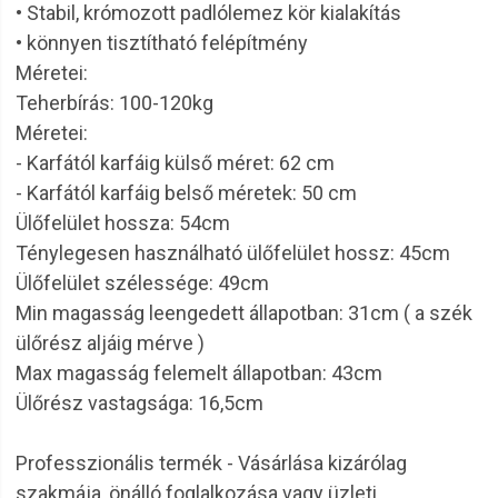
• Stabil, krómozott padlólemez kör kialakítás
• könnyen tisztítható felépítmény
Méretei:
Teherbírás: 100-120kg
Méretei:
- Karfától karfáig külső méret: 62 cm
- Karfától karfáig belső méretek: 50 cm
Ülőfelület hossza: 54cm
Ténylegesen használható ülőfelület hossz: 45cm
Ülőfelület szélessége: 49cm
Min magasság leengedett állapotban: 31cm ( a szék
ülőrész aljáig mérve )
Max magasság felemelt állapotban: 43cm
Ülőrész vastagsága: 16,5cm
Professzionális termék - Vásárlása kizárólag
szakmája, önálló foglalkozása vagy üzleti