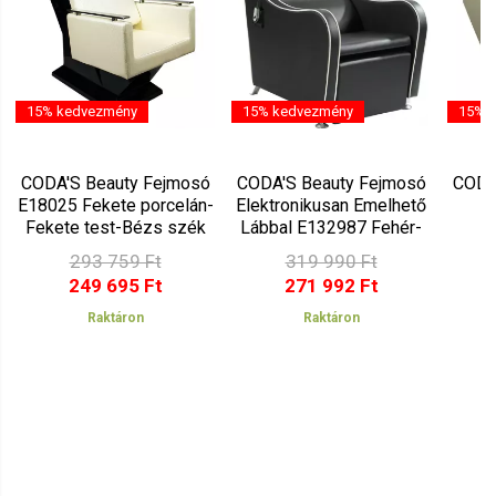
15% kedvezmény
15% kedvezmény
15% 
CODA'S Beauty Fejmosó
CODA'S Beauty Fejmosó
CODA
E18025 Fekete porcelán-
Elektronikusan Emelhető
E
Fekete test-Bézs szék
Lábbal E132987 Fehér-
E
25
Fekete-Fekete
porc
293 759 Ft
319 990 Ft
249 695 Ft
271 992 Ft
Raktáron
Raktáron