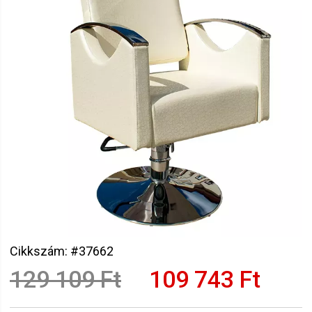
Cikkszám: #37662
129 109 Ft
109 743 Ft