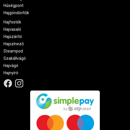
Hűségpont
Hajgöndörítők
Hajfesték
Hajvasaló
Hajszárító
Hajszínező
Steampod
Szakállvágó
Hajvágó
Hajnyíró