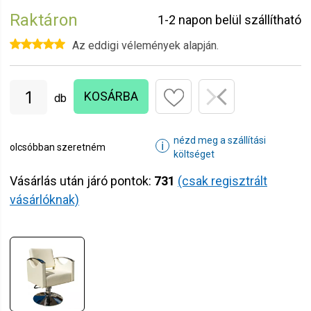
Raktáron
1-2 napon belül szállítható
Az eddigi vélemények alapján.
KOSÁRBA
db
nézd meg a szállítási
ℹ
olcsóbban szeretném
költséget
Vásárlás után járó pontok:
731
(csak regisztrált
vásárlóknak)