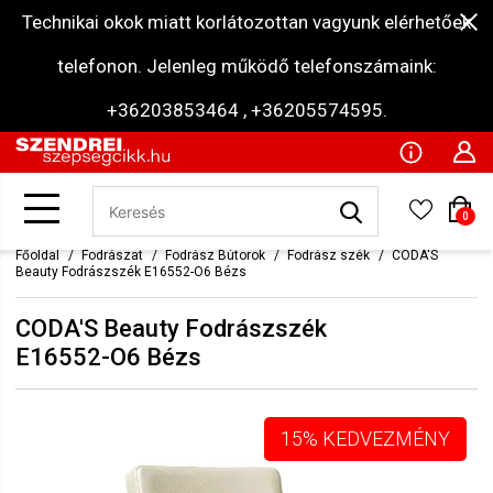
Technikai okok miatt korlátozottan vagyunk elérhetőek
telefonon. Jelenleg működő telefonszámaink:
+36203853464 , +36205574595.
0
Főoldal
Fodrászat
Fodrász Bútorok
Fodrász szék
CODA'S
Beauty Fodrászszék E16552-O6 Bézs
CODA'S Beauty Fodrászszék
E16552-O6 Bézs
15% KEDVEZMÉNY