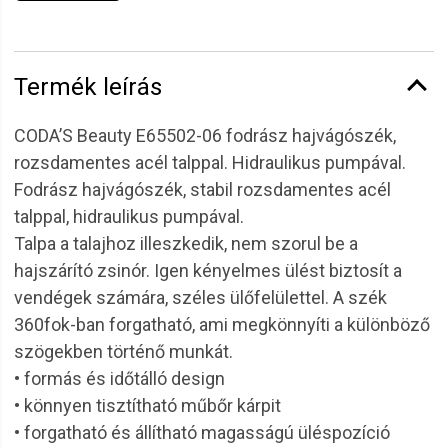
Termék leírás
CODA’S Beauty E65502-06 fodrász hajvágószék,
rozsdamentes acél talppal. Hidraulikus pumpával.
Fodrász hajvágószék, stabil rozsdamentes acél
talppal, hidraulikus pumpával.
Talpa a talajhoz illeszkedik, nem szorul be a
hajszárító zsinór. Igen kényelmes ülést biztosít a
vendégek számára, széles ülőfelülettel. A szék
360fok-ban forgatható, ami megkönnyíti a különböző
szögekben történő munkát.
• formás és időtálló design
• könnyen tisztítható műbőr kárpit
• forgatható és állítható magasságú üléspozíció