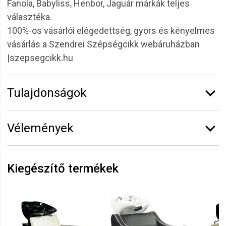
Fanola, Babyliss, Henbor, Jaguár márkák teljes
választéka.
100%-os vásárlói elégedettség, gyors és kényelmes
vásárlás a Szendrei Szépségcikk webáruházban
|szepsegcikk.hu
Tulajdonságok
Márka:
CODA'S Beauty
Vélemények
Vélemény írásához
jelentkezz be
vagy
regisztrálj
!
Kiegészítő termékek
Eszter
2021.08.02. 11:44