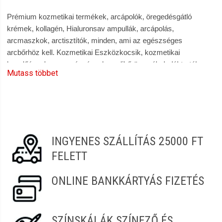
Prémium kozmetikai termékek, arcápolók, öregedésgátló
krémek, kollagén, Hialuronsav ampullák, arcápolás,
arcmaszkok, arctisztítók, minden, ami az egészséges
arcbőrhöz kell. Kozmetikai Eszközkocsik, kozmetikai
kezelőágyak, masszázságyak, pedikűrös székek, lábtartók,
Mutass többet
arcgőzölők, bőrvasaló készülékek, fényterápiás eszközök,
alakformáló készülékek. Szempilla, szemöldök, műszempilla
építés, szemfestékek. Kímélő szőrtelenítők, cukorpaszták,
gyantagyöngy, gyantapapírok, Kéz és lábápolás,
Masszázskrémek, masszázsolajok. Solanie, Anaconda, Alveola
Hélia-D, Mollis, Victoria, Victoria Beauty, Stella Beauty
INGYENES SZÁLLÍTÁS 25000 FT
termékek. 100%-os vásárlói elégedettség, gyors és kényelmes
FELETT
vásárlás a Szendrei Szépségcikk webáruházban
|szepsegcikk.hu
ONLINE BANKKÁRTYÁS FIZETÉS
SZÍNSKÁLÁK SZÍNEZŐ ÉS