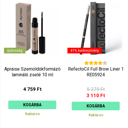
Mutat: 80
Ár szerint csökkenő
Mutat: 160
Ár szerint növekvő
újdonság
41% kedvezmény
Apraise Szemöldökformázó
RefectoCil Full Brow Liner 1
lamináló zselé 10 ml
RE05924
4 759 Ft
5 279 Ft
3 110 Ft
KOSÁRBA
KOSÁRBA
Raktáron
Raktáron