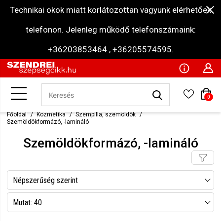
Technikai okok miatt korlátozottan vagyunk elérhetőek
telefonon. Jelenleg működő telefonszámaink:
+36203853464 , +36205574595.
0
Főoldal
Kozmetika
Szempilla, szemöldök
Szemöldökformázó, -lamináló
Szemöldökformázó, -lamináló
Népszerűség szerint
Név szerint csökkenő
Mutat: 40
Név szerint növekvő