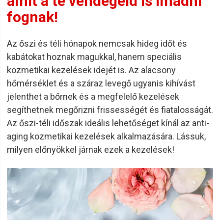
amit a te vendégeid is imádni
fognak!
Az őszi és téli hónapok nemcsak hideg időt és
kabátokat hoznak magukkal, hanem speciális
kozmetikai kezelések idejét is. Az alacsony
hőmérséklet és a száraz levegő ugyanis kihívást
jelenthet a bőrnek és a megfelelő kezelések
segíthetnek megőrizni frissességét és fiatalosságát.
Az őszi-téli időszak ideális lehetőséget kínál az anti-
aging kozmetikai kezelések alkalmazására. Lássuk,
milyen előnyökkel járnak ezek a kezelések!