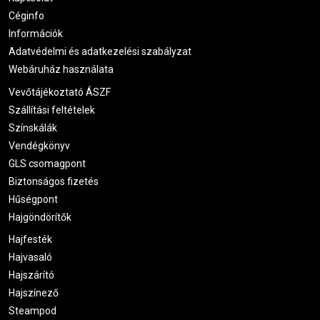
Céginfo
Információk
Adatvédelmi és adatkezelési szabályzat
Webáruház használata
Vevőtájékoztató ÁSZF
Szállítási feltételek
Színskálák
Vendégkönyv
GLS csomagpont
Biztonságos fizetés
Hűségpont
Hajgöndörítők
Hajfesték
Hajvasaló
Hajszárító
Hajszínező
Steampod