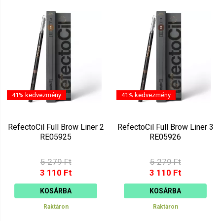
41% kedvezmény
41% kedvezmény
RefectoCil Full Brow Liner 2
RefectoCil Full Brow Liner 3
RE05925
RE05926
5 279 Ft
5 279 Ft
3 110 Ft
3 110 Ft
KOSÁRBA
KOSÁRBA
Raktáron
Raktáron