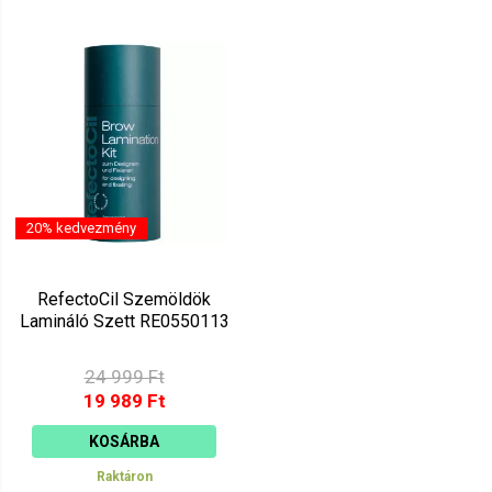
20% kedvezmény
RefectoCil Szemöldök
Lamináló Szett RE0550113
24 999 Ft
19 989 Ft
KOSÁRBA
Raktáron