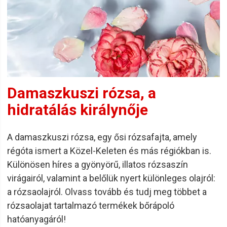
Damaszkuszi rózsa, a
hidratálás királynője
A damaszkuszi rózsa, egy ősi rózsafajta, amely
régóta ismert a Közel-Keleten és más régiókban is.
Különösen híres a gyönyörű, illatos rózsaszín
virágairól, valamint a belőlük nyert különleges olajról:
a rózsaolajról. Olvass tovább és tudj meg többet a
rózsaolajat tartalmazó termékek bőrápoló
hatóanyagáról!