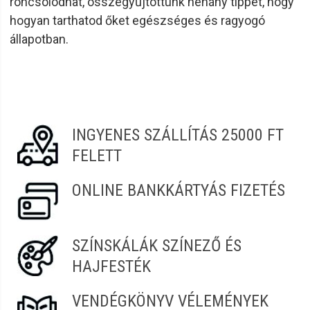
roncsolódhat, összegyűjtöttünk néhány tippet, hogy
hogyan tarthatod őket egészséges és ragyogó
állapotban.
INGYENES SZÁLLÍTÁS 25000 FT
FELETT
ONLINE BANKKÁRTYÁS FIZETÉS
SZÍNSKÁLÁK SZÍNEZŐ ÉS
HAJFESTÉK
VENDÉGKÖNYV VÉLEMÉNYEK