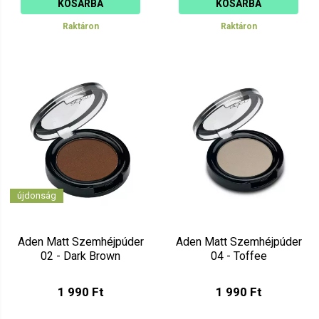
KOSÁRBA
KOSÁRBA
Raktáron
Raktáron
újdonság
Aden Matt Szemhéjpúder
Aden Matt Szemhéjpúder
02 - Dark Brown
04 - Toffee
1 990 Ft
1 990 Ft