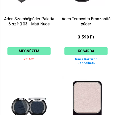
Aden Szemhéjpúder Paletta
Aden Terracotta Bronzosító
6 színű 03 - Matt Nude
púder
3 590 Ft
MEGNÉZEM
KOSÁRBA
Kifutott
Nincs Raktáron
Rendelhető