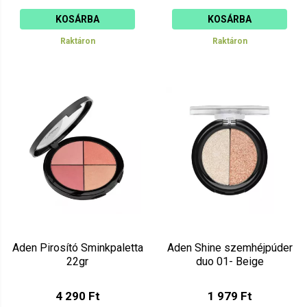
KOSÁRBA
KOSÁRBA
Raktáron
Raktáron
Aden Pirosító Sminkpaletta
Aden Shine szemhéjpúder
22gr
duo 01- Beige
4 290 Ft
1 979 Ft