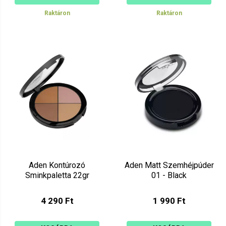
Raktáron
Raktáron
Aden Kontúrozó
Aden Matt Szemhéjpúder
Sminkpaletta 22gr
01 - Black
4 290 Ft
1 990 Ft