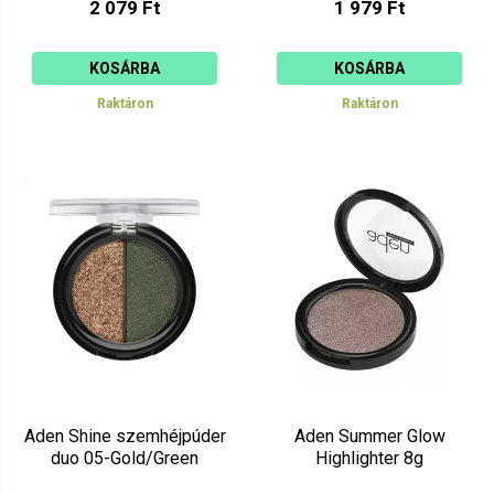
2 079 Ft
1 979 Ft
KOSÁRBA
KOSÁRBA
Raktáron
Raktáron
Aden Shine szemhéjpúder
Aden Summer Glow
duo 05-Gold/Green
Highlighter 8g