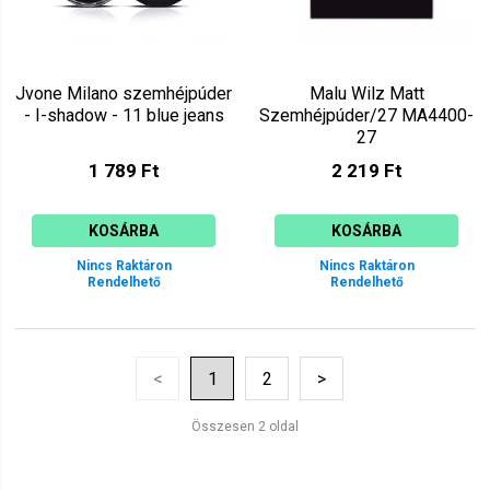
Jvone Milano szemhéjpúder
Malu Wilz Matt
- I-shadow - 11 blue jeans
Szemhéjpúder/27 MA4400-
27
1 789 Ft
2 219 Ft
KOSÁRBA
KOSÁRBA
Nincs Raktáron
Nincs Raktáron
Rendelhető
Rendelhető
<
1
2
>
Összesen 2 oldal