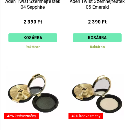
Aden Twist Szemhéjfesték
Aden Twist Szemhéjfesték
04 Sapphire
05 Emerald
2 390 Ft
2 390 Ft
KOSÁRBA
KOSÁRBA
Raktáron
Raktáron
42% kedvezmény
42% kedvezmény