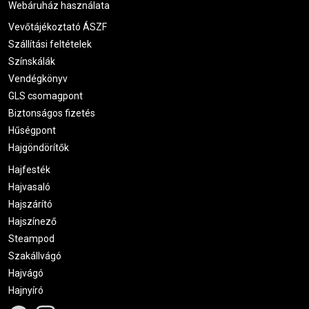
Webáruház használata
Vevőtájékoztató ÁSZF
Szállítási feltételek
Színskálák
Vendégkönyv
GLS csomagpont
Biztonságos fizetés
Hűségpont
Hajgöndörítők
Hajfesték
Hajvasaló
Hajszárító
Hajszínező
Steampod
Szakállvágó
Hajvágó
Hajnyíró