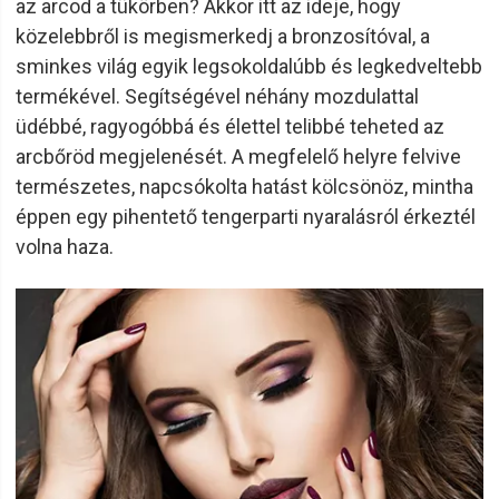
az arcod a tükörben? Akkor itt az ideje, hogy
közelebbről is megismerkedj a bronzosítóval, a
sminkes világ egyik legsokoldalúbb és legkedveltebb
termékével. Segítségével néhány mozdulattal
üdébbé, ragyogóbbá és élettel telibbé teheted az
arcbőröd megjelenését. A megfelelő helyre felvive
természetes, napcsókolta hatást kölcsönöz, mintha
éppen egy pihentető tengerparti nyaralásról érkeztél
volna haza.