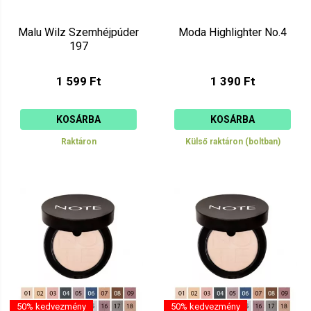
Malu Wilz Szemhéjpúder
Moda Highlighter No.4
197
1 599 Ft
1 390 Ft
KOSÁRBA
KOSÁRBA
Raktáron
Külső raktáron (boltban)
50% kedvezmény
50% kedvezmény