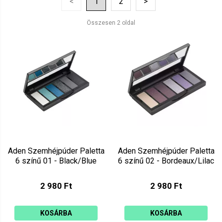
<
1
2
>
Ár szerint csökkenő
Mutat: 160
Összesen 2 oldal
Ár szerint növekvő
Aden Szemhéjpúder Paletta
Aden Szemhéjpúder Paletta
6 színű 01 - Black/Blue
6 színű 02 - Bordeaux/Lilac
2 980 Ft
2 980 Ft
KOSÁRBA
KOSÁRBA