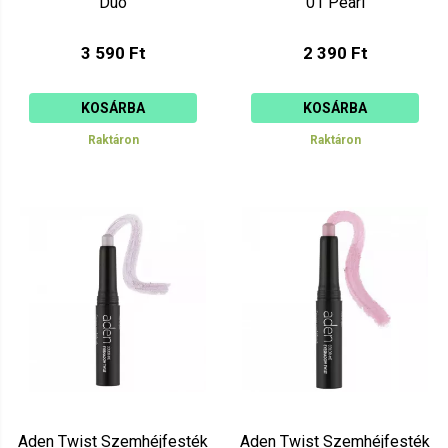
Duo
01 Pearl
3 590 Ft
2 390 Ft
KOSÁRBA
KOSÁRBA
Raktáron
Raktáron
Aden Twist Szemhéjfesték
Aden Twist Szemhéjfesték