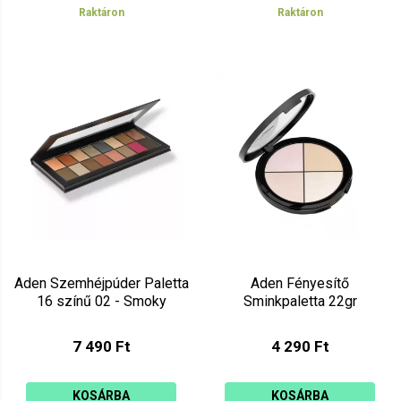
Raktáron
Raktáron
Aden Szemhéjpúder Paletta
Aden Fényesítő
16 színű 02 - Smoky
Sminkpaletta 22gr
7 490 Ft
4 290 Ft
KOSÁRBA
KOSÁRBA