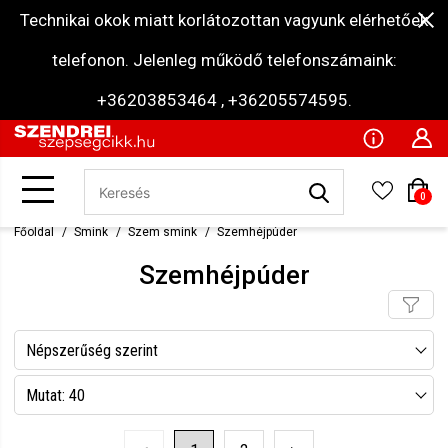
Technikai okok miatt korlátozottan vagyunk elérhetőek
telefonon. Jelenleg működő telefonszámaink:
+36203853464 , +36205574595.
0
Főoldal
Smink
Szem smink
Szemhéjpúder
Szemhéjpúder
Népszerűség szerint
Név szerint csökkenő
Mutat: 40
Név szerint növekvő
Mutat: 80