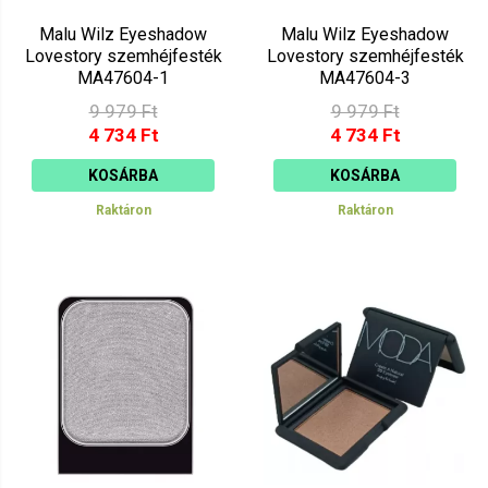
Malu Wilz Eyeshadow
Malu Wilz Eyeshadow
Lovestory szemhéjfesték
Lovestory szemhéjfesték
MA47604-1
MA47604-3
9 979 Ft
9 979 Ft
4 734 Ft
4 734 Ft
KOSÁRBA
KOSÁRBA
Raktáron
Raktáron