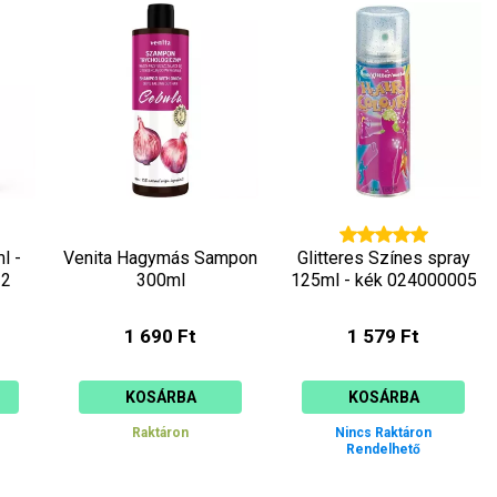
l -
Venita Hagymás Sampon
Glitteres Színes spray
32
300ml
125ml - kék 024000005
1 690 Ft
1 579 Ft
KOSÁRBA
KOSÁRBA
Raktáron
Nincs Raktáron
Rendelhető