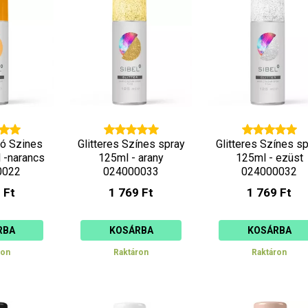
ló Szines
Glitteres Színes spray
Glitteres Színes s
 -narancs
125ml - arany
125ml - ezüst
0022
024000033
024000032
 Ft
1 769 Ft
1 769 Ft
RBA
KOSÁRBA
KOSÁRBA
ron
Raktáron
Raktáron