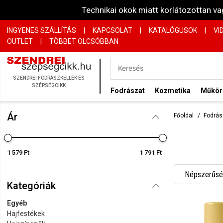
Technikai okok miatt korlátozottan 
INGYENES SZÁLLÍTÁS
|
KAPCSOLAT
|
KATALÓGUSOK
|
VI
OUTLET
|
TÖBBET OLCSÓBBAN
SZENDREI FODRÁSZKELLÉK ÉS
SZÉPSÉGCIKK
Fodrászat
Kozmetika
Műkö
Ár
Főoldal
Fodrás
1 579 Ft
1 791 Ft
Népszerűség
Kategóriák
Név szerint
Egyéb
Név szerint
Hajfestékek