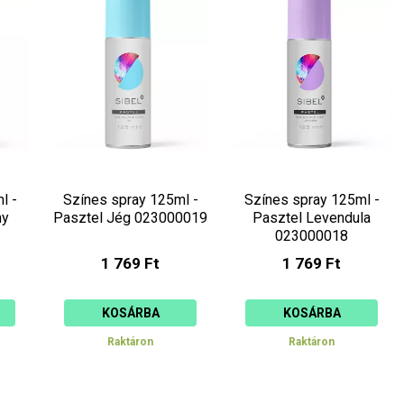
l -
Színes spray 125ml -
Színes spray 125ml -
ny
Pasztel Jég 023000019
Pasztel Levendula
023000018
1 769 Ft
1 769 Ft
KOSÁRBA
KOSÁRBA
Raktáron
Raktáron