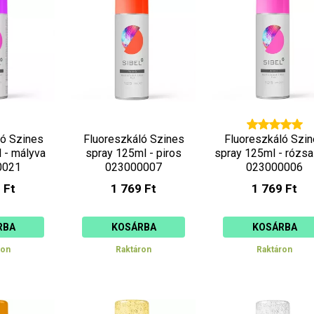
ló Szines
Fluoreszkáló Szines
Fluoreszkáló Szi
 - mályva
spray 125ml - piros
spray 125ml - rózsa
0021
023000007
023000006
 Ft
1 769 Ft
1 769 Ft
RBA
KOSÁRBA
KOSÁRBA
ron
Raktáron
Raktáron