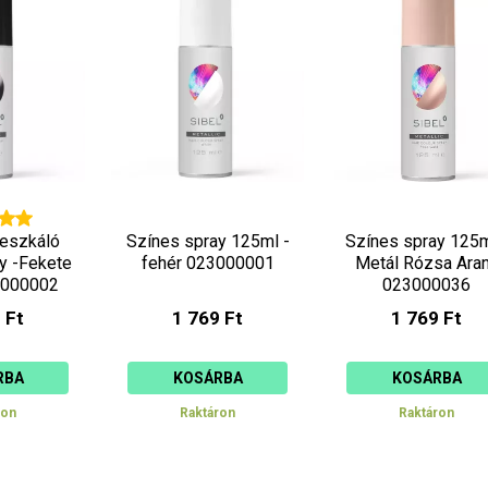
reszkáló
Színes spray 125ml -
Színes spray 125m
y -Fekete
fehér 023000001
Metál Rózsa Ara
3000002
023000036
 Ft
1 769 Ft
1 769 Ft
RBA
KOSÁRBA
KOSÁRBA
ron
Raktáron
Raktáron