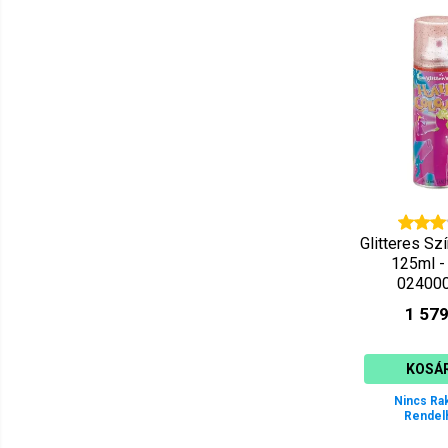
Glitteres Sz
125ml -
02400
1 579
KOSÁ
Nincs Ra
Rendel