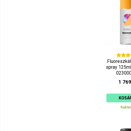
Fluoreszká
spray 125ml
02300
1 769
KOSÁ
Raktá