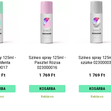
y 125ml -
Színes spray 125ml -
Színes spray 125m
 Menta
Pasztel Rózsa
szürke 0230000
0017
023000016
 Ft
1 769 Ft
1 769 Ft
RBA
KOSÁRBA
KOSÁRBA
ron
Raktáron
Raktáron