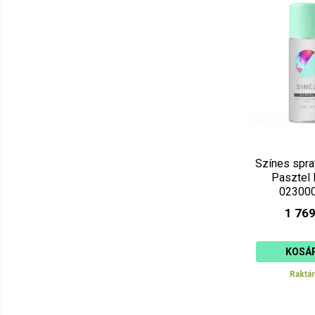
Színes spra
Pasztel
02300
1 769
KOSÁ
Raktá