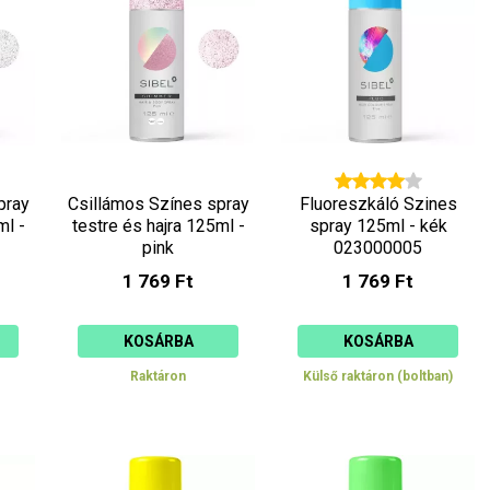
pray
Csillámos Színes spray
Fluoreszkáló Szines
ml -
testre és hajra 125ml -
spray 125ml - kék
pink
023000005
1 769 Ft
1 769 Ft
KOSÁRBA
KOSÁRBA
Raktáron
Külső raktáron (boltban)