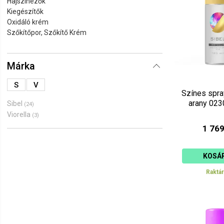
Hajszínezők
Ár szerint 
Kiegészítők
Oxidáló krém
Ár szerint 
Szőkítőpor, Szőkítő Krém
Márka
S
V
Színes spra
arany 02
Sibel
(24)
Viorella
(3)
1 769
KOSÁ
Raktá