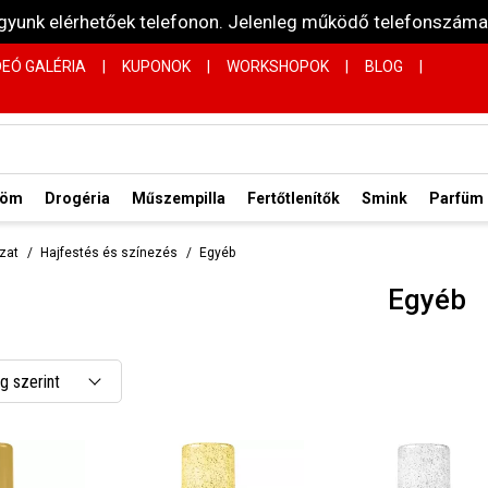
vagyunk elérhetőek telefonon. Jelenleg működő telefonsz
DEÓ GALÉRIA
|
KUPONOK
|
WORKSHOPOK
|
BLOG
|
röm
Drogéria
Műszempilla
Fertőtlenítők
Smink
Parfüm
zat
Hajfestés és színezés
Egyéb
Egyéb
 szerint
 csökkenő
 növekvő