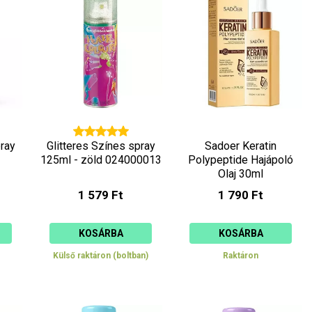
pray
Glitteres Színes spray
Sadoer Keratin
125ml - zöld 024000013
Polypeptide Hajápoló
Olaj 30ml
1 579 Ft
1 790 Ft
KOSÁRBA
KOSÁRBA
Külső raktáron (boltban)
Raktáron