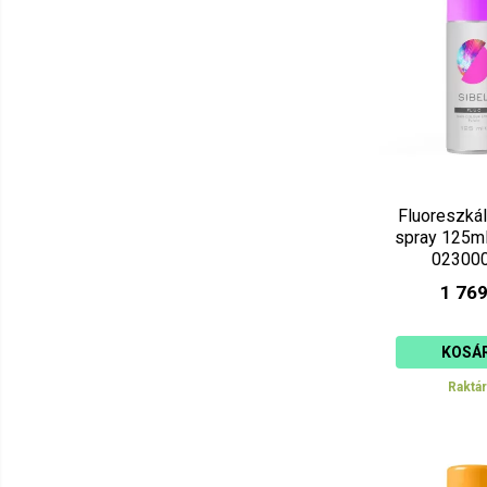
Fluoreszká
spray 125ml
02300
1 769
KOSÁ
Raktá