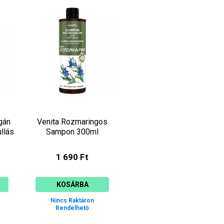
gán
Venita Rozmaringos
ullás
Sampon 300ml
1 690 Ft
KOSÁRBA
Nincs Raktáron
Rendelhető