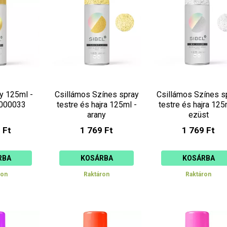
csökkenő
növekvő
y 125ml -
Csillámos Színes spray
Csillámos Színes s
3000033
testre és hajra 125ml -
testre és hajra 125
arany
ezüst
 Ft
1 769 Ft
1 769 Ft
RBA
KOSÁRBA
KOSÁRBA
ron
Raktáron
Raktáron