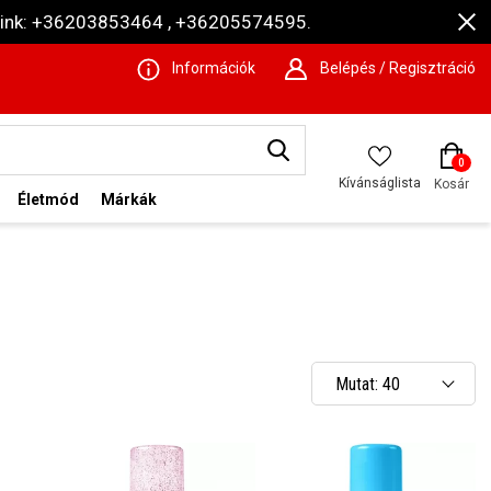
ámaink: +36203853464 , +36205574595.
Információk
Belépés / Regisztráció
0
Kívánságlista
Kosár
Életmód
Márkák
Mutat: 40
Mutat: 80
Mutat: 160