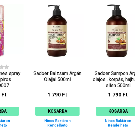
ínes spray
Sadoer Balzsam Argán
Sadoer Sampon Ar
 piros
Olajjal 500ml
olajos , korpás, hajh
0007
ellen 500ml
 Ft
1 790 Ft
1 790 Ft
RBA
KOSÁRBA
KOSÁRBA
ktáron
Nincs Raktáron
Nincs Raktáron
hető
Rendelhető
Rendelhető