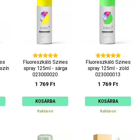
nes
Fluoreszkáló Szines
Fluoreszkáló Szines
szín
spray 125ml - sárga
spray 125ml - zöld
023000020
023000013
1 769 Ft
1 769 Ft
KOSÁRBA
KOSÁRBA
Raktáron
Raktáron