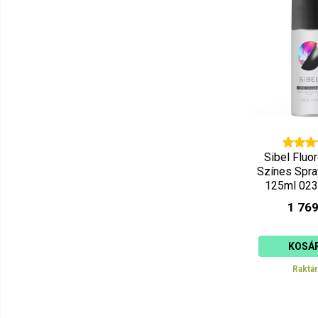
Sibel Fluo
Színes Spra
125ml 02
1 769
KOSÁ
Raktá