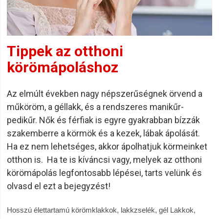
Tippek az otthoni
körömápoláshoz
Az elmúlt években nagy népszerűségnek örvend a
műköröm, a géllakk, és a rendszeres manikűr-
pedikűr. Nők és férfiak is egyre gyakrabban bízzák
szakemberre a körmök és a kezek, lábak ápolását.
Ha ez nem lehetséges, akkor ápolhatjuk körmeinket
otthon is. Ha te is kíváncsi vagy, melyek az otthoni
körömápolás legfontosabb lépései, tarts velünk és
olvasd el ezt a bejegyzést!
Hosszú élettartamú körömklakkok, lakkzselék, gél Lakkok,