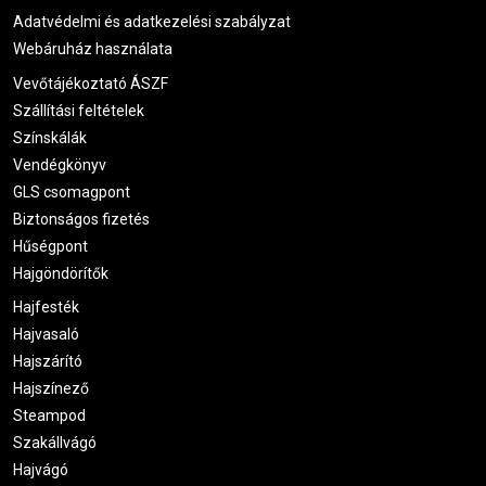
Adatvédelmi és adatkezelési szabályzat
Webáruház használata
Vevőtájékoztató ÁSZF
Szállítási feltételek
Színskálák
Vendégkönyv
GLS csomagpont
Biztonságos fizetés
Hűségpont
Hajgöndörítők
Hajfesték
Hajvasaló
Hajszárító
Hajszínező
Steampod
Szakállvágó
Hajvágó