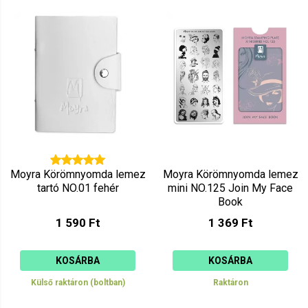
Moyra Körömnyomda lemez
Moyra Körömnyomda lemez
tartó NO.01 fehér
mini NO.125 Join My Face
Book
1 590 Ft
1 369 Ft
KOSÁRBA
KOSÁRBA
Külső raktáron (boltban)
Raktáron