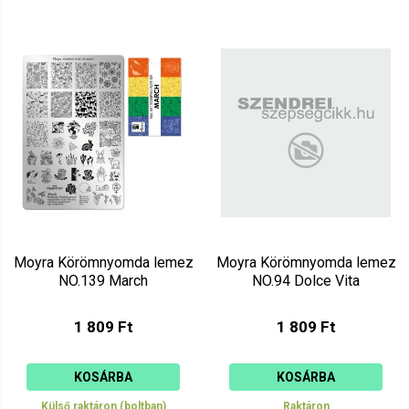
Moyra Körömnyomda lemez
Moyra Körömnyomda lemez
NO.139 March
NO.94 Dolce Vita
1 809 Ft
1 809 Ft
KOSÁRBA
KOSÁRBA
Külső raktáron (boltban)
Raktáron