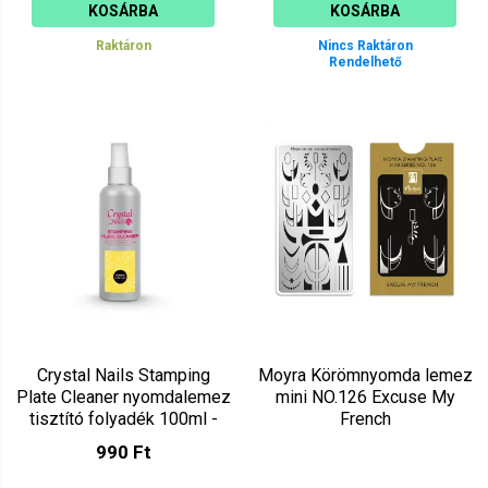
KOSÁRBA
KOSÁRBA
Raktáron
Nincs Raktáron
Rendelhető
Crystal Nails Stamping
Moyra Körömnyomda lemez
Plate Cleaner nyomdalemez
mini NO.126 Excuse My
tisztító folyadék 100ml -
French
Lemon
990 Ft