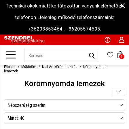
Technikai okok miatt korlátozottan vagyunk elérhetőek
telefonon. Jelenleg működő telefonszámaink:
+36203853464 , +36205574595.
0
Főoldal
Műköröm
Nail Art körömdíszítés
Körömnyomda
lemezek
Körömnyomda lemezek
Népszerűség szerint
Név szerint csökkenő
Mutat: 40
Név szerint növekvő