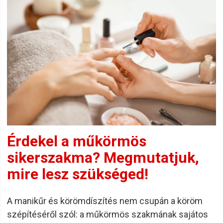
Érdekel a műkörmös
sikerszakma? Megmutatjuk,
mire lesz szükséged!
A manikűr és körömdíszítés nem csupán a köröm
szépítéséről szól: a műkörmös szakmának sajátos