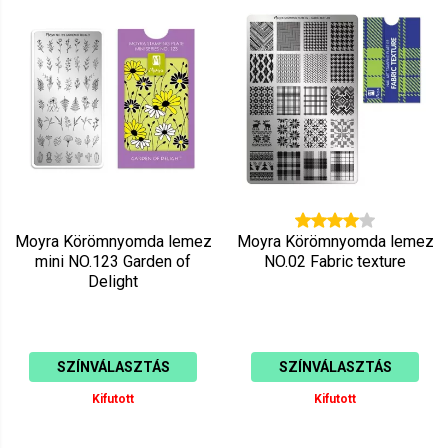
Mutat: 80
Ár szerint csökkenő
Mutat: 160
Ár szerint növekvő
Moyra Körömnyomda lemez
Moyra Körömnyomda lemez
mini NO.123 Garden of
NO.02 Fabric texture
Delight
SZÍNVÁLASZTÁS
SZÍNVÁLASZTÁS
Kifutott
Kifutott