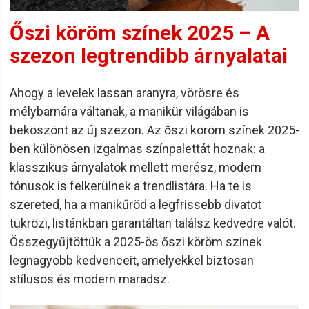
Őszi köröm színek 2025 – A
szezon legtrendibb árnyalatai
Ahogy a levelek lassan aranyra, vörösre és
mélybarnára váltanak, a manikür világában is
beköszönt az új szezon. Az őszi köröm színek 2025-
ben különösen izgalmas színpalettát hoznak: a
klasszikus árnyalatok mellett merész, modern
tónusok is felkerülnek a trendlistára. Ha te is
szereted, ha a manikűröd a legfrissebb divatot
tükrözi, listánkban garantáltan találsz kedvedre valót.
Összegyűjtöttük a 2025-ös őszi köröm színek
legnagyobb kedvenceit, amelyekkel biztosan
stílusos és modern maradsz.