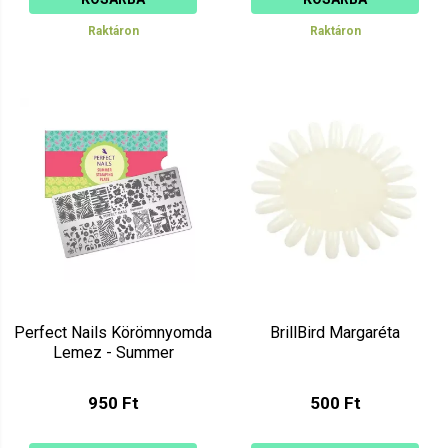
Raktáron
Raktáron
Perfect Nails Körömnyomda
BrillBird Margaréta
Lemez - Summer
950 Ft
500 Ft