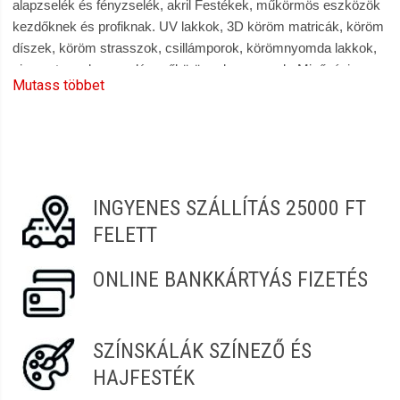
alapzselék és fényzselék, akril Festékek, műkörmös eszközök
kezdőknek és profiknak. UV lakkok, 3D köröm matricák, köröm
díszek, köröm strasszok, csillámporok, körömnyomda lakkok,
pigment porok, porcelán műköröm alapanyagok. Minőségi
Mutass többet
termékek. Műkörmös asztalok, alap-és fedőlakkok, fedőfények,
lemosók, leoldók, fixálók. Gyakorló kezek, ujjak, Körmös
táskák, manikűrkészletek, körömcsiszoló gépek, bufferek,
polírozók. Perfect Nails, Pearl Nails, Profi Nails, Master Nails,
Moyra termékek teljes választéka. 100%-os vásárlói
elégedettség, gyors és kényelmes vásárlás a Szendrei
INGYENES SZÁLLÍTÁS 25000 FT
Szépségcikk webáruházban |szepsegcikk.hu
FELETT
ONLINE BANKKÁRTYÁS FIZETÉS
SZÍNSKÁLÁK SZÍNEZŐ ÉS
HAJFESTÉK