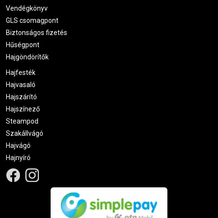
Vendégkönyv
Akár ingyenes házhozszállítás
GLS csomagpont
Válaszd ki, rendeld meg, és légy te a legjobb körmös a
Biztonságos fizetés
környéken!
Hűségpont
Hajgöndörítők
Hajfesték
Hajvasaló
Hajszárító
Hajszínező
Steampod
Szakállvágó
Hajvágó
Hajnyíró