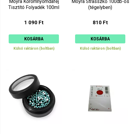
Moyra Körömnyomdafej
Moyra Strasszkő 100db-os
Tisztító Folyadék 100ml
(tégelyben)
1 090 Ft
810 Ft
KOSÁRBA
KOSÁRBA
Külső raktáron (boltban)
Külső raktáron (boltban)