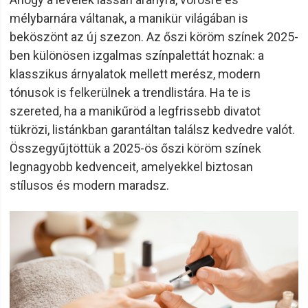
mélybarnára váltanak, a manikür világában is
beköszönt az új szezon. Az őszi köröm színek 2025-
ben különösen izgalmas színpalettát hoznak: a
klasszikus árnyalatok mellett merész, modern
tónusok is felkerülnek a trendlistára. Ha te is
szereted, ha a manikűröd a legfrissebb divatot
tükrözi, listánkban garantáltan találsz kedvedre valót.
Összegyűjtöttük a 2025-ös őszi köröm színek
legnagyobb kedvenceit, amelyekkel biztosan
stílusos és modern maradsz.