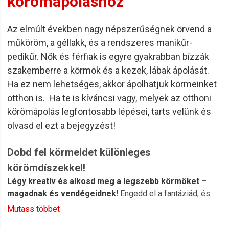
körömápoláshoz
Az elmúlt években nagy népszerűségnek örvend a
műköröm, a géllakk, és a rendszeres manikűr-
pedikűr. Nők és férfiak is egyre gyakrabban bízzák
szakemberre a körmök és a kezek, lábak ápolását.
Ha ez nem lehetséges, akkor ápolhatjuk körmeinket
otthon is. Ha te is kíváncsi vagy, melyek az otthoni
körömápolás legfontosabb lépései, tarts velünk és
olvasd el ezt a bejegyzést!
Dobd fel körmeidet különleges
körömdíszekkel!
Légy kreatív és alkosd meg a legszebb körmöket –
magadnak és vendégeidnek!
Engedd el a fantáziád, és
készíts egyedi manikűrt minden nap a
Nail Art
Mutass többet
körömdíszek segítségével
!