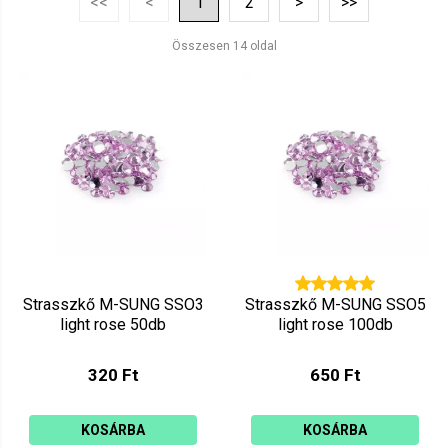
<<
<
1
2
>
>>
Ár szerint csökkenő
Mutat: 160
Összesen 14 oldal
Ár szerint növekvő
Strasszkő M-SUNG SSO3
Strasszkő M-SUNG SSO5
light rose 50db
light rose 100db
320 Ft
650 Ft
KOSÁRBA
KOSÁRBA