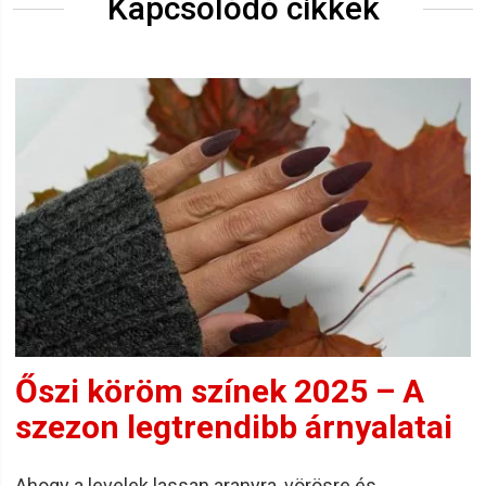
Kapcsolódó cikkek
Őszi köröm színek 2025 – A
szezon legtrendibb árnyalatai
Ahogy a levelek lassan aranyra, vörösre és