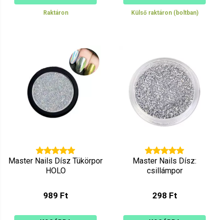
Raktáron
Külső raktáron (boltban)
Master Nails Dísz Tükörpor
Master Nails Dísz:
HOLO
csillámpor
989 Ft
298 Ft