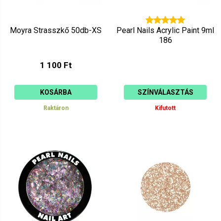
Moyra Strasszkő 50db-XS
Pearl Nails Acrylic Paint 9ml
186
1 100 Ft
KOSÁRBA
SZÍNVÁLASZTÁS
Raktáron
Kifutott