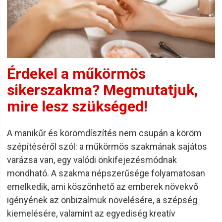
Érdekel a műkörmös
sikerszakma? Megmutatjuk,
mire lesz szükséged!
A manikűr és körömdíszítés nem csupán a köröm
szépítéséről szól: a műkörmös szakmának sajátos
varázsa van, egy valódi önkifejezésmódnak
mondható. A szakma népszerűsége folyamatosan
emelkedik, ami köszönhető az emberek növekvő
igényének az önbizalmuk növelésére, a szépség
kiemelésére, valamint az egyediség kreatív