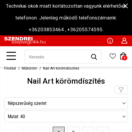
Technikai okok miatt korlátozottan vagyunk elérhetőek
telefonon. Jelenleg működő telefonszámaink:
+36203853464 , +36205574595.
0
Főoldal
Műköröm
Nail Art körömdíszítés
Nail Art körömdíszítés
Népszerűség szerint
Név szerint csökkenő
Mutat: 40
Név szerint növekvő
Mutat: 80