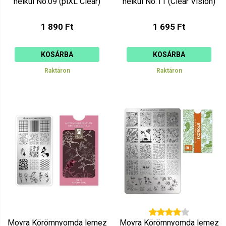
nélkül No.09 (piXL Clear)
nélkül No.11 (Clear Vision)
1 890 Ft
1 695 Ft
KOSÁRBA
KOSÁRBA
Raktáron
Raktáron
Moyra Körömnyomda lemez
Moyra Körömnyomda lemez