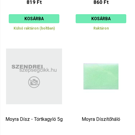
819 Ft
860 Ft
KOSÁRBA
KOSÁRBA
Külső raktáron (boltban)
Raktáron
Moyra Dísz - Törtkagyló 5g
Moyra Díszítőháló