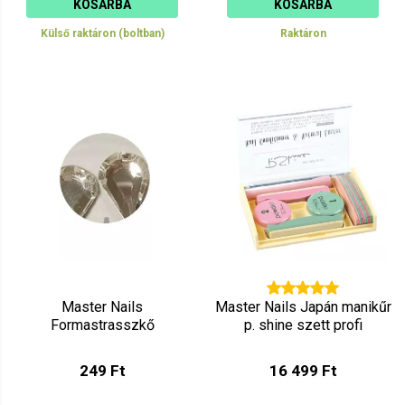
KOSÁRBA
KOSÁRBA
Külső raktáron (boltban)
Raktáron
Master Nails
Master Nails Japán manikűr
Formastrasszkő
p. shine szett profi
249 Ft
16 499 Ft