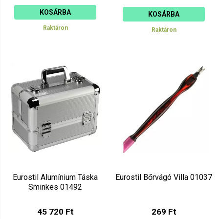
KOSÁRBA
KOSÁRBA
Raktáron
Raktáron
Eurostil Alumínium Táska
Eurostil Bőrvágó Villa 01037
Sminkes 01492
45 720 Ft
269 Ft