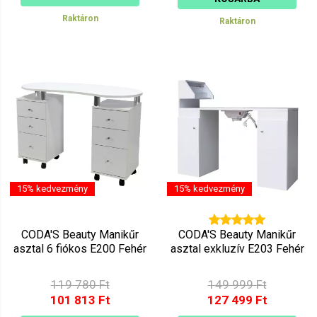
Raktáron
Raktáron
15% kedvezmény
15% kedvezmény
CODA'S Beauty Manikűr
CODA'S Beauty Manikűr
asztal 6 fiókos E200 Fehér
asztal exkluzív E203 Fehér
119 780 Ft
149 999 Ft
101 813 Ft
127 499 Ft