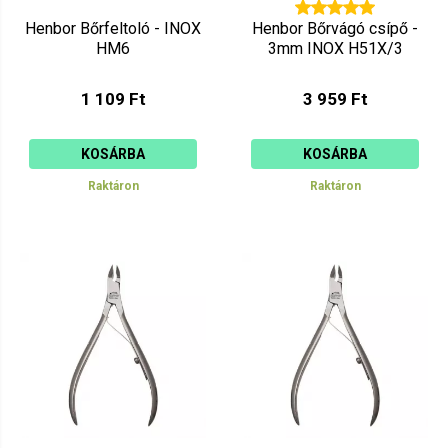
Henbor Bőrfeltoló - INOX
Henbor Bőrvágó csípő -
HM6
3mm INOX H51X/3
1 109 Ft
3 959 Ft
KOSÁRBA
KOSÁRBA
Raktáron
Raktáron