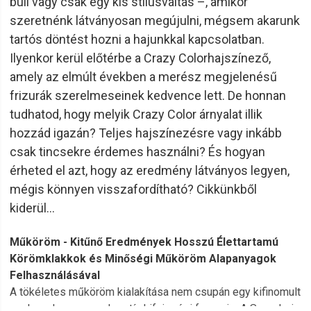
buli vagy csak egy kis stílusváltás –, amikor
szeretnénk látványosan megújulni, mégsem akarunk
tartós döntést hozni a hajunkkal kapcsolatban.
Ilyenkor kerül előtérbe a Crazy Colorhajszínező,
amely az elmúlt években a merész megjelenésű
frizurák szerelmeseinek kedvence lett. De honnan
tudhatod, hogy melyik Crazy Color árnyalat illik
hozzád igazán? Teljes hajszínezésre vagy inkább
csak tincsekre érdemes használni? És hogyan
érheted el azt, hogy az eredmény látványos legyen,
mégis könnyen visszafordítható? Cikkünkből
kiderül…
Műköröm - Kitűnő Eredmények Hosszú Élettartamú
Körömklakkok és Minőségi Műköröm Alapanyagok
Felhasználásával
A tökéletes műköröm kialakítása nem csupán egy kifinomult
szakma, hanem egy kreatív kifejezési forma is. A Szendrei