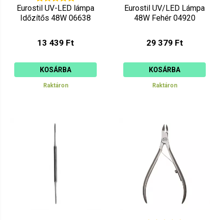
Eurostil UV-LED lámpa
Eurostil UV/LED Lámpa
Időzítős 48W 06638
48W Fehér 04920
13 439 Ft
29 379 Ft
KOSÁRBA
KOSÁRBA
Raktáron
Raktáron