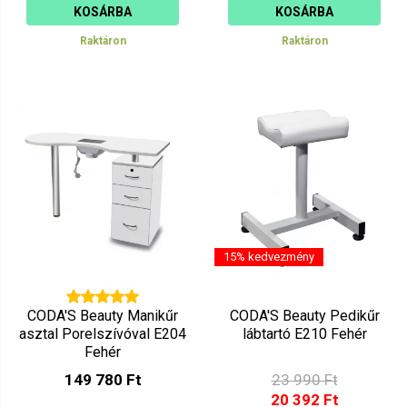
KOSÁRBA
KOSÁRBA
Raktáron
Raktáron
15% kedvezmény
CODA'S Beauty Manikűr
CODA'S Beauty Pedikűr
asztal Porelszívóval E204
lábtartó E210 Fehér
Fehér
149 780 Ft
23 990 Ft
20 392 Ft