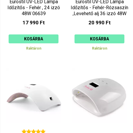
Eurostil UV-LED Lámpa
Eurostil UV-LED Lámpa
Időzítős - Fehér , 24 izzó
Időzítős - Fehér-Rózsaszín
48W 06639
,Levehető alj 36 izzó 48W
06641
17 990 Ft
20 990 Ft
KOSÁRBA
KOSÁRBA
Raktáron
Raktáron