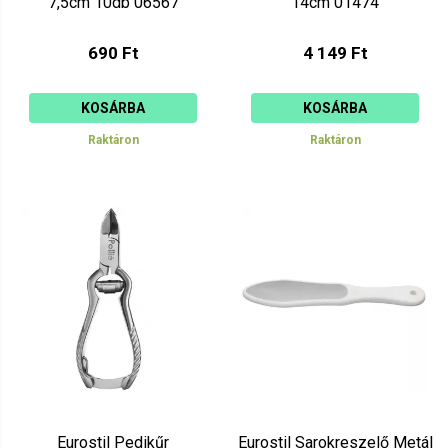
7,5cm 10db 06567
14cm 01474
690 Ft
4 149 Ft
KOSÁRBA
KOSÁRBA
Raktáron
Raktáron
Eurostil Pedikűr
Eurostil Sarokreszelő Metál