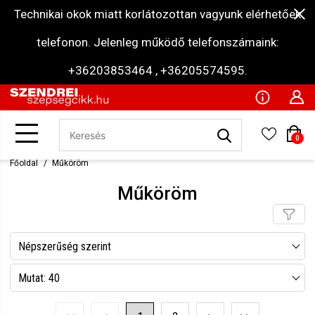
Technikai okok miatt korlátozottan vagyunk elérhetőek
telefonon. Jelenleg működő telefonszámaink:
+36203853464 , +36205574595.
0
Főoldal
Műköröm
Műköröm
Népszerűség szerint
Név szerint csökkenő
Mutat: 40
Név szerint növekvő
Mutat: 80