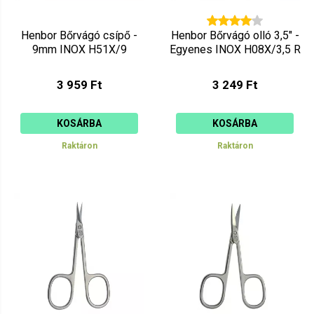
Henbor Bőrvágó csípő -
Henbor Bőrvágó olló 3,5" -
9mm INOX H51X/9
Egyenes INOX H08X/3,5 R
3 959 Ft
3 249 Ft
KOSÁRBA
KOSÁRBA
Raktáron
Raktáron