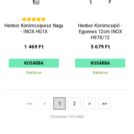
Henbor Körömcsipesz Nagy
Henbor Körömcsípő -
- INOX HG1X
Egyenes 12cm INOX
H97X/12
1 469 Ft
5 679 Ft
KOSÁRBA
KOSÁRBA
Raktáron
Raktáron
<<
<
1
2
>
>>
Összesen 103 oldal