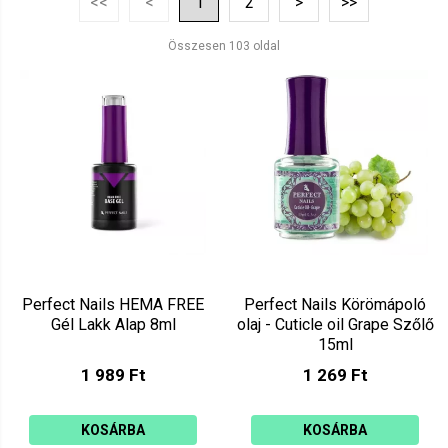
<<
<
1
2
>
>>
Ár szerint csökkenő
Mutat: 160
Összesen 103 oldal
Ár szerint növekvő
Perfect Nails HEMA FREE
Perfect Nails Körömápoló
Gél Lakk Alap 8ml
olaj - Cuticle oil Grape Szőlő
15ml
1 989 Ft
1 269 Ft
KOSÁRBA
KOSÁRBA