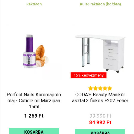
Raktáron
Külső raktáron (boltban)
15% kedvezmény
Perfect Nails Körömápoló
CODA'S Beauty Manikűr
olaj - Cuticle oil Marzipan
asztal 3 fiókos E202 Fehér
15ml
1 269 Ft
99 990 Ft
84 992 Ft
KOSÁRBA
KOSÁRBA