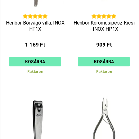
Henbor Bőrvágó villa, INOX
Henbor Körömcsipesz Kicsi
HT1X
- INOX HP1X
1 169 Ft
909 Ft
KOSÁRBA
KOSÁRBA
Raktáron
Raktáron