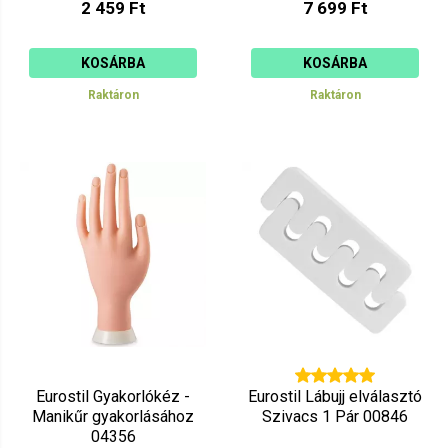
2 459 Ft
7 699 Ft
KOSÁRBA
KOSÁRBA
Raktáron
Raktáron
Eurostil Gyakorlókéz -
Eurostil Lábujj elválasztó
Manikűr gyakorlásához
Szivacs 1 Pár 00846
04356