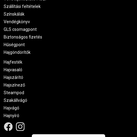
Szállítási feltételek
Színskálák
Vendégkönyv
GLS csomagpont
Biztonságos fizetés
Hűségpont
Hajgöndörítők
Hajfesték
Hajvasaló
Hajszárító
Hajszínező
Steampod
Szakállvágó
Hajvágó
Hajnyíró