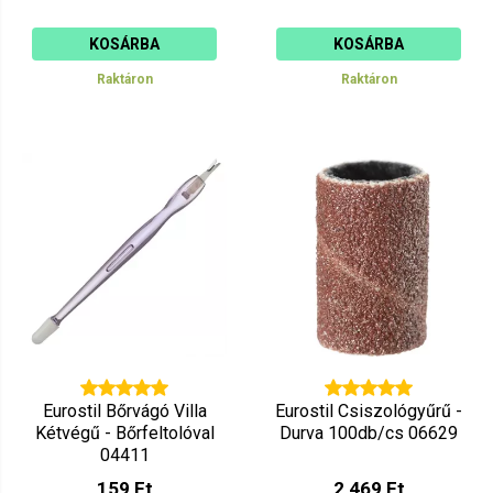
KOSÁRBA
KOSÁRBA
Raktáron
Raktáron
Eurostil Bőrvágó Villa
Eurostil Csiszológyűrű -
Kétvégű - Bőrfeltolóval
Durva 100db/cs 06629
04411
159 Ft
2 469 Ft