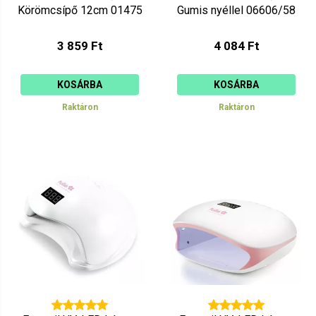
Körömcsípő 12cm 01475
Gumis nyéllel 06606/58
3 859 Ft
4 084 Ft
KOSÁRBA
KOSÁRBA
Raktáron
Raktáron