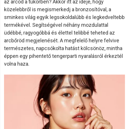
az arcod a tükörben? Akkor itt az ideje, hogy
közelebbről is megismerkedj a bronzosítóval, a
sminkes világ egyik legsokoldalúbb és legkedveltebb
termékével. Segítségével néhány mozdulattal
üdébbé, ragyogóbbá és élettel telibbé teheted az
arcbőröd megjelenését. A megfelelő helyre felvive
természetes, napcsókolta hatást kölcsönöz, mintha
éppen egy pihentető tengerparti nyaralásról érkeztél
volna haza.