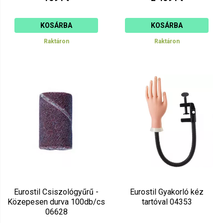
KOSÁRBA
KOSÁRBA
Raktáron
Raktáron
Eurostil Csiszológyűrű -
Eurostil Gyakorló kéz
Közepesen durva 100db/cs
tartóval 04353
06628