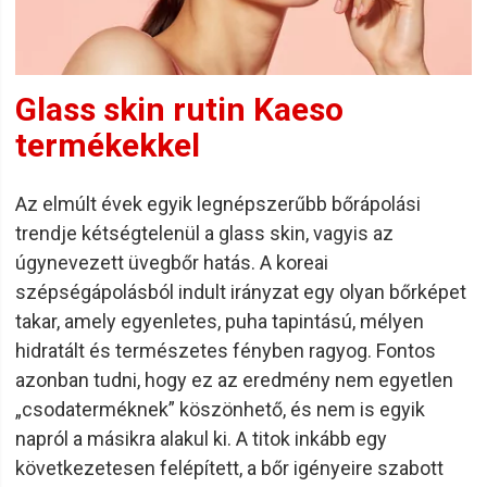
Glass skin rutin Kaeso
termékekkel
Az elmúlt évek egyik legnépszerűbb bőrápolási
trendje kétségtelenül a glass skin, vagyis az
úgynevezett üvegbőr hatás. A koreai
szépségápolásból indult irányzat egy olyan bőrképet
takar, amely egyenletes, puha tapintású, mélyen
hidratált és természetes fényben ragyog. Fontos
azonban tudni, hogy ez az eredmény nem egyetlen
„csodaterméknek” köszönhető, és nem is egyik
napról a másikra alakul ki. A titok inkább egy
következetesen felépített, a bőr igényeire szabott