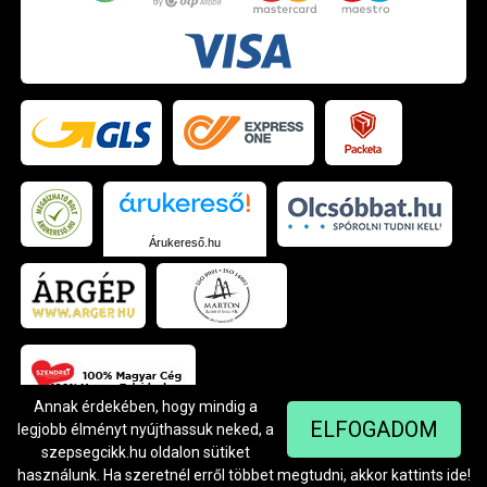
Árukereső.hu
Annak érdekében, hogy mindig a
ELFOGADOM
legjobb élményt nyújthassuk neked, a
szepsegcikk.hu oldalon sütiket
© Szendrei Kft - 1042 Budapest, Árpád út 94.
Készítette:
Netgo.hu Kft.
használunk. Ha szeretnél erről többet megtudni, akkor kattints
ide
!