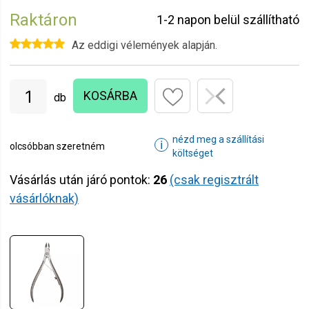
Raktáron
1-2 napon belül szállítható
Az eddigi vélemények alapján.
KOSÁRBA
db
nézd meg a szállítási
ℹ
olcsóbban szeretném
költséget
Vásárlás után járó pontok:
26
(csak regisztrált
vásárlóknak)