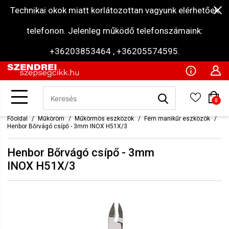
Technikai okok miatt korlátozottan vagyunk elérhetőek
telefonon. Jelenleg működő telefonszámaink:
+36203853464 , +36205574595.
0
Főoldal
Műköröm
Műkörmös eszközök
Fém manikűr eszközök
Henbor Bőrvágó csípő - 3mm INOX H51X/3
Henbor Bőrvágó csípő - 3mm
INOX H51X/3