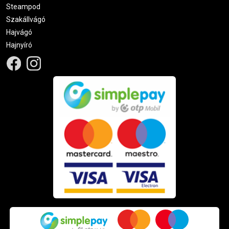
Steampod
Szakállvágó
Hajvágó
Hajnyíró