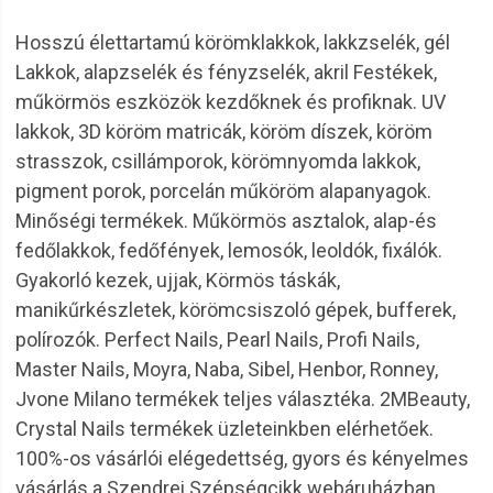
Hosszú élettartamú körömklakkok, lakkzselék, gél
Lakkok, alapzselék és fényzselék, akril Festékek,
műkörmös eszközök kezdőknek és profiknak. UV
lakkok, 3D köröm matricák, köröm díszek, köröm
strasszok, csillámporok, körömnyomda lakkok,
pigment porok, porcelán műköröm alapanyagok.
Minőségi termékek. Műkörmös asztalok, alap-és
fedőlakkok, fedőfények, lemosók, leoldók, fixálók.
Gyakorló kezek, ujjak, Körmös táskák,
manikűrkészletek, körömcsiszoló gépek, bufferek,
polírozók. Perfect Nails, Pearl Nails, Profi Nails,
Master Nails, Moyra, Naba, Sibel, Henbor, Ronney,
Jvone Milano termékek teljes választéka. 2MBeauty,
Crystal Nails termékek üzleteinkben elérhetőek.
100%-os vásárlói elégedettség, gyors és kényelmes
vásárlás a Szendrei Szépségcikk webáruházban