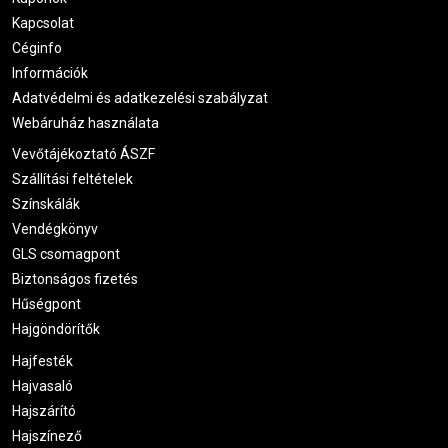
Kapcsolat
Céginfo
Információk
Adatvédelmi és adatkezelési szabályzat
Webáruház használata
Vevőtájékoztató ÁSZF
Szállítási feltételek
Színskálák
Vendégkönyv
GLS csomagpont
Biztonságos fizetés
Hűségpont
Hajgöndörítők
Hajfesték
Hajvasaló
Hajszárító
Hajszínező