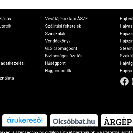
Elállás
Vevőtájékoztató ÁSZF
Hajfes
utatók
Szállítási feltételek
Hajvas
Színskálák
Hajszá
Vendégkönyv
Hajszí
GLS csomagpont
Steam
Biztonságos fizetés
Szakál
 adatkezelési
Hűségpont
Hajvág
Hajgöndörítők
Hajnyí
ználata
Árukereső.hu
ked, a szepsegcikk.hu oldalon sütiket használunk. Ha szeretnél erről 