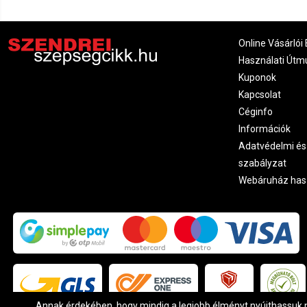
Online Vásárlói 
Használati Útm
Kuponok
Kapcsolat
Céginfo
Információk
Adatvédelmi és
szabályzat
Webáruház has
Annak érdekében, hogy mindig a legjobb élményt nyújthassuk ne