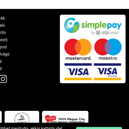
ték
aló
rító
nező
pod
lvágó
ó
ró
többet megtudni, akkor kattints
ide
!