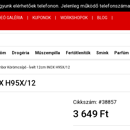
vagyunk elérhetőek telefonon. Jelenleg működő telefonsz
DEÓ GALÉRIA
|
KUPONOK
|
WORKSHOPOK
|
BLOG
|
röm
Drogéria
Műszempilla
Fertőtlenítők
Smink
Parfüm
nbor Körömcsípő - Ívelt 12cm INOX H95X/12
OX H95X/12
Cikkszám: #38857
3 649 Ft