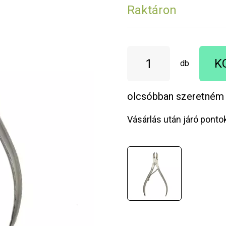
Raktáron
K
db
olcsóbban szeretném
Vásárlás után járó ponto