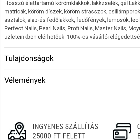
Hosszú élettartamú körömklakkok, lakkzselék, gél Lak
matricák, köröm díszek, köröm strasszok, csillámpor
asztalok, alap-és fedőlakkok, fedőfények, lemosók, leol
Perfect Nails, Pearl Nails, Profi Nails, Master Nails, 
üzleteinkben elérhetőek. 100%-os vásárlói elégedett
Tulajdonságok
Márka:
Henbor
Vélemények
Hosszúság:
12 cm
Erről a termékről még senki sem írt értékelést. Legyen 
Vélemény írásához
jelentkezz be
vagy
regisztrálj
!
INGYENES SZÁLLÍTÁS
25000 FT FELETT