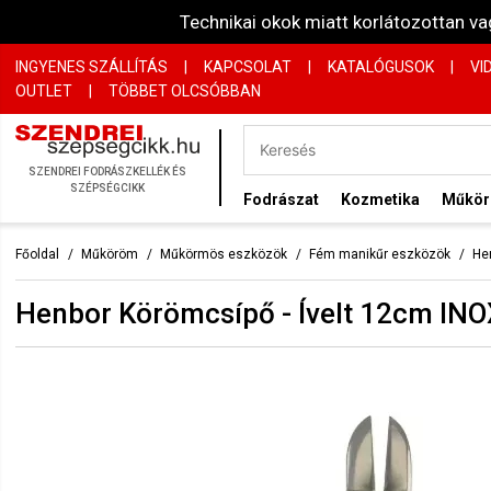
Technikai okok miatt korlátozottan 
INGYENES SZÁLLÍTÁS
|
KAPCSOLAT
|
KATALÓGUSOK
|
VI
OUTLET
|
TÖBBET OLCSÓBBAN
SZENDREI FODRÁSZKELLÉK ÉS
SZÉPSÉGCIKK
Fodrászat
Kozmetika
Műkö
Főoldal
Műköröm
Műkörmös eszközök
Fém manikűr eszközök
He
Henbor Körömcsípő - Ívelt 12cm IN