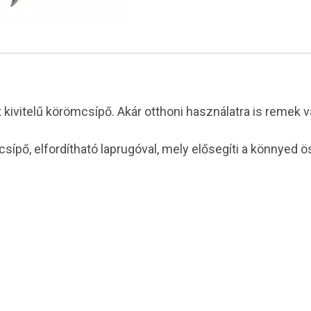
t kivitelű körömcsípő. Akár otthoni használatra is remek v
ípő, elfordítható laprugóval, mely elősegíti a könnyed 