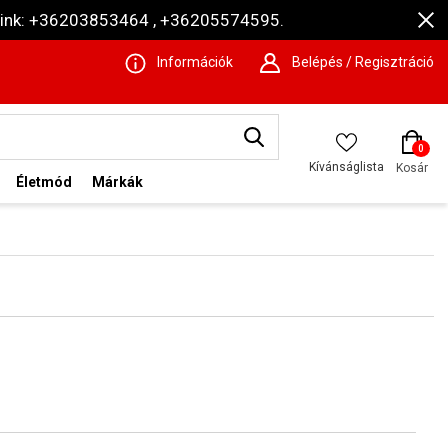
ámaink: +36203853464 , +36205574595.
Információk
Belépés / Regisztráció
0
Kívánságlista
Kosár
Életmód
Márkák