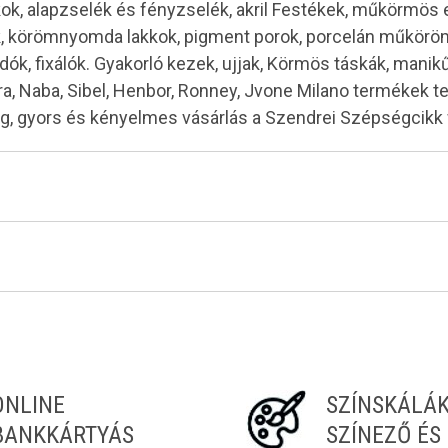
kok, alapzselék és fényzselék, akril Festékek, műkörmös
ok, körömnyomda lakkok, pigment porok, porcelán műkö
dók, fixálók. Gyakorló kezek, ujjak, Körmös táskák, mani
Moyra, Naba, Sibel, Henbor, Ronney, Jvone Milano termékek 
ség, gyors és kényelmes vásárlás a Szendrei Szépségcik
Tiéd az első!
ONLINE
SZÍNSKÁLÁ
BANKKÁRTYÁS
SZÍNEZŐ ÉS