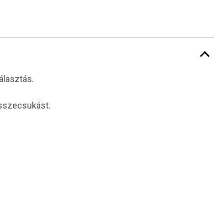
álasztás.
összecsukást.