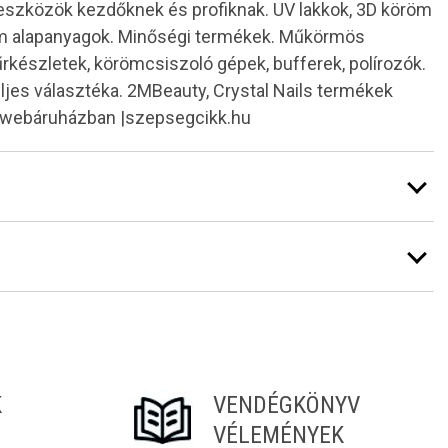
 eszközök kezdőknek és profiknak. UV lakkok, 3D köröm
röm alapanyagok. Minőségi termékek. Műkörmös
kűrkészletek, körömcsiszoló gépek, bufferek, polírozók.
teljes választéka. 2MBeauty, Crystal Nails termékek
k webáruházban |szepsegcikk.hu
K
VENDÉGKÖNYV
VÉLEMÉNYEK