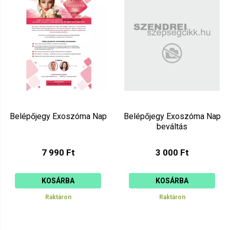
Ár szerint csökkenő
Mutat: 160
Ár szerint növekvő
Belépőjegy Exoszóma Nap
Belépőjegy Exoszóma Nap
beváltás
7 990 Ft
3 000 Ft
KOSÁRBA
KOSÁRBA
Raktáron
Raktáron