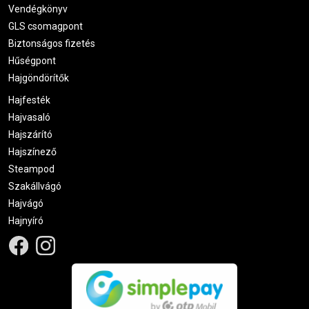
Vendégkönyv
GLS csomagpont
Biztonságos fizetés
Hűségpont
Hajgöndörítők
Hajfesték
Hajvasaló
Hajszárító
Hajszínező
Steampod
Szakállvágó
Hajvágó
Hajnyíró