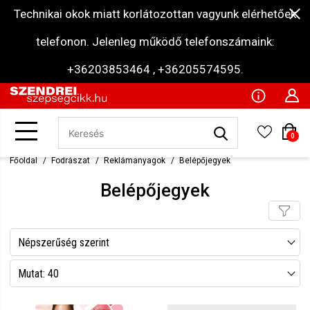
Technikai okok miatt korlátozottan vagyunk elérhetőek
telefonon. Jelenleg működő telefonszámaink:
+36203853464 , +36205574595.
0
Főoldal
Fodrászat
Reklámanyagok
Belépőjegyek
Belépőjegyek
Népszerűség szerint
Név szerint csökkenő
Mutat: 40
Név szerint növekvő
Mutat: 80