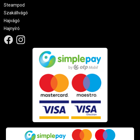
Steampod
Szakállvágó
Hajvágó
Hajnyíró