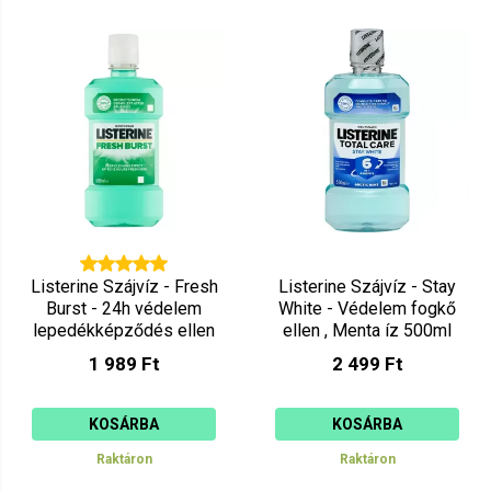
Listerine Szájvíz - Fresh
Listerine Szájvíz - Stay
Burst - 24h védelem
White - Védelem fogkő
lepedékképződés ellen
ellen , Menta íz 500ml
500ml
1 989 Ft
2 499 Ft
KOSÁRBA
KOSÁRBA
Raktáron
Raktáron