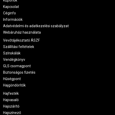
Kuponok
Kapcsolat
Céginfo
Információk
Adatvédelmi és adatkezelési szabályzat
Webáruház használata
Vevőtájékoztató ÁSZF
Szállítási feltételek
Színskálák
Vendégkönyv
GLS csomagpont
Biztonságos fizetés
Hűségpont
Hajgöndörítők
Hajfesték
Hajvasaló
Hajszárító
Hajszínező