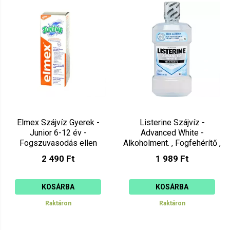
Elmex Szájvíz Gyerek -
Listerine Szájvíz -
Junior 6-12 év -
Advanced White -
Fogszuvasodás ellen
Alkoholment. , Fogfehérítő ,
400ml
Menta íz 500ml
2 490 Ft
1 989 Ft
KOSÁRBA
KOSÁRBA
Raktáron
Raktáron