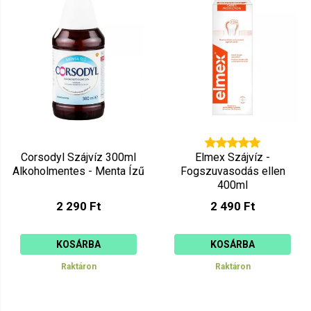
Ár szerint csökkenő
Mutat: 160
Ár szerint növekvő
Corsodyl Szájvíz 300ml
Elmex Szájvíz -
Alkoholmentes - Menta Ízű
Fogszuvasodás ellen
400ml
2 290 Ft
2 490 Ft
KOSÁRBA
KOSÁRBA
Raktáron
Raktáron