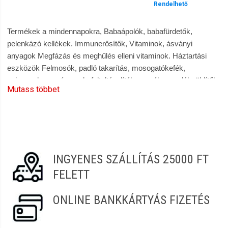
Rendelhető
Termékek a mindennapokra, Babaápolók, babafürdetők,
pelenkázó kellékek. Immunerősítők, Vitaminok, ásványi
anyagok Megfázás és meghűlés elleni vitaminok. Háztartási
eszközök Felmosók, padló takarítás, mosogatókefék,
szivacsok, mosószerek, folteltávolítók, mosókapszulák, öblítők.
Mutass többet
Konyhai törlőkendő, szemeteszsák. Szobai Illatosítók,
illatgyertyák, illatolajok, légfrissítők. Szájápoló termékek,
fogkefék, fogkrémek, szájvizek. Borotválkozó szerek,
szőrtelenítők, intim szőrtelenítés. Higiéniai termékek,
dezodorok, kézápolás és szappanok, testápolás. Általános
tisztítószerek, bútorápolók, vízkőoldók, háztartási
INGYENES SZÁLLÍTÁS 25000 FT
fertőtlenítőszerek, Padló ápolók, szőnyegtisztítók,
FELETT
szőnyegápolók. Rovarriasztók, rovarírtók. 100%-os vásárlói
elégedettség, gyors és kényelmes vásárlás a Szendrei
ONLINE BANKKÁRTYÁS FIZETÉS
Szépségcikk webáruházban |szepsegcikk.hu