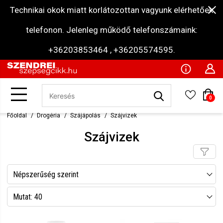
Technikai okok miatt korlátozottan vagyunk elérhetőek
telefonon. Jelenleg működő telefonszámaink:
+36203853464 , +36205574595.
0
Főoldal
Drogéria
Szájápolás
Szájvizek
Szájvizek
Népszerűség szerint
Név szerint csökkenő
Mutat: 40
Név szerint növekvő
Mutat: 80