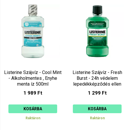
Listerine Szájvíz - Cool Mint
Listerine Szájvíz - Fresh
- Alkoholmentes , Enyhe
Burst - 24h védelem
menta íz 500ml
lepedékképződés ellen
250ml
1 989 Ft
1 299 Ft
KOSÁRBA
KOSÁRBA
Raktáron
Raktáron