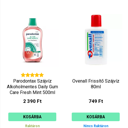
Parodontax Szájvíz
Ovenall Frissítő Szájvíz
Alkoholmentes Daily Gum
80ml
Care Fresh Mint 500ml
2 390 Ft
749 Ft
KOSÁRBA
KOSÁRBA
Raktáron
Nincs Raktáron