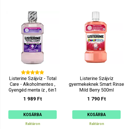
Listerine Szájvíz - Total
Listerine Szájvíz
Care - Alkoholmentes ,
gyermekeknek Smart Rinse
Gyengéd menta íz , 6in1
Mild Berry 500ml
500ml
1 989 Ft
1 790 Ft
KOSÁRBA
KOSÁRBA
Raktáron
Raktáron