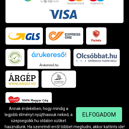
Árukereső.hu
Annak érdekében, hogy mindig a
ELFOGADOM
legjobb élményt nyújthassuk neked, a
szepsegcikk.hu oldalon sütiket
© Szendrei Kft - 1042 Budapest, Árpád út 94.
Készítette:
Netgo.hu Kft.
használunk. Ha szeretnél erről többet megtudni, akkor kattints
ide
!