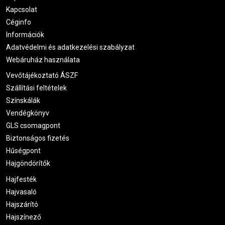
Kapcsolat
Céginfo
Információk
Adatvédelmi és adatkezelési szabályzat
Webáruház használata
Vevőtájékoztató ÁSZF
Szállítási feltételek
Színskálák
Vendégkönyv
GLS csomagpont
Biztonságos fizetés
Hűségpont
Hajgöndörítők
Hajfesték
Hajvasaló
Hajszárító
Hajszínező