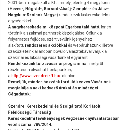
2001-ben megalakult a Kft., amely jelenleg 4 megyében
(
Heves-, Nógrád-, Borsod-Abaúj-Zemplén- és Jász-
Nagykun-Szolnok Megye
) rendelkezik kiskereskedelmi
egységekkel.
A nagykereskedelmi központ Egerben található
. Innen
történik a szakmai partnerek kiszolgálása. Célunk a
folyamatos fejlődés, ezért vevőink igényeihez
alakított,
rendszeres akciókkal
és webáruházunk, illetve
szaküzleteink állandóan bővülő választékával várjuk a
szakmai és lakossági vásárlóinkat egyaránt.
Rendelkezünk
törzsvásárlói programmal
, melyről
részletesen olvashat honlapunkon,
a
http://www.szendreikft.hu/
. oldalon
Reméljük, minden hozzánk forduló kedves Vásárlónk
megtalálja a neki kedvező árakat és minőséget.
Cégadatok:
Szendrei Kereskedelmi és Szolgáltató Korlátolt
Felelősségű Társaság
Kereskedelmi tevékenységek végzésnek nyilvántartásban
vétel száma: 789/2014.