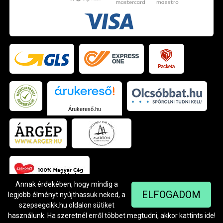
Árukereső.hu
Annak érdekében, hogy mindig a
ELFOGADOM
legjobb élményt nyújthassuk neked, a
szepsegcikk.hu oldalon sütiket
© Szendrei Kft - 1042 Budapest, Árpád út 94.
Készítette:
Netgo.hu Kft.
használunk. Ha szeretnél erről többet megtudni, akkor kattints
ide
!