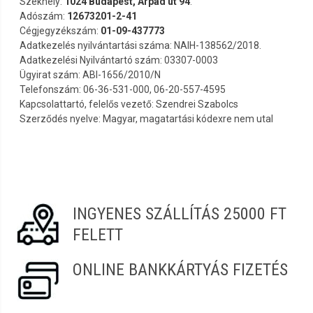
Székhely:
1024 Budapest, Árpád út 94
.
Adószám:
12673201-2-41
Cégjegyzékszám:
01-09-437773
Adatkezelés nyilvántartási száma: NAIH-138562/2018.
Adatkezelési Nyilvántartó szám: 03307-0003
Ügyirat szám: ABI-1656/2010/N
Telefonszám: 06-36-531-000, 06-20-557-4595
Kapcsolattartó, felelős vezető: Szendrei Szabolcs
Szerződés nyelve: Magyar, magatartási kódexre nem utal
INGYENES SZÁLLÍTÁS 25000 FT
FELETT
ONLINE BANKKÁRTYÁS FIZETÉS