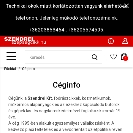
Technikai okok miatt korlátozottan vagyunk elérhetőek
telefonon. Jelenleg működő telefonszámaink:
+36203853464 , +36205574595.
0
Főoldal
Céginfo
Céginfo
Cégünk, a
Szendrei Kft
, fodrászcikkek, kozmetikumok,
műkörmös alapanyagok és az ezekhez kapcsolódó bútorok
és gépek kis- és n
agykereskedelmével foglalkozik immár
19
éve.
A cég
1995-ben alakult egyszemélyes vállalkozásként. A
kedvező piaci feltételek és a vevőorientált üzletpolitika révén