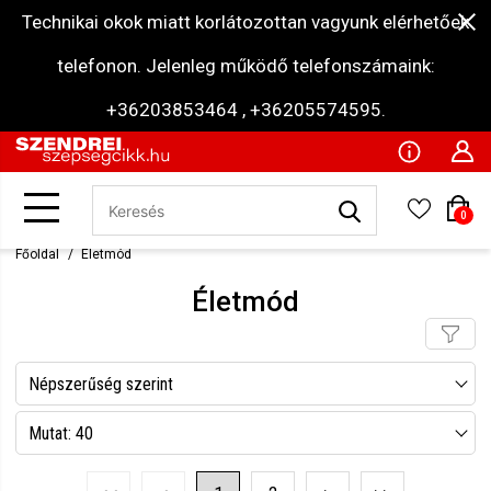
Technikai okok miatt korlátozottan vagyunk elérhetőek
telefonon. Jelenleg működő telefonszámaink:
+36203853464 , +36205574595.
0
Főoldal
Életmód
Életmód
Népszerűség szerint
Név szerint csökkenő
Mutat: 40
Név szerint növekvő
Mutat: 80