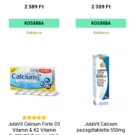
Vitamin+CinkKapszula
2 589 Ft
2 309 Ft
100db
KOSÁRBA
KOSÁRBA
Raktáron
Raktáron
JutaVit Calcium Forte D3
JutaVit Calcium
Vitamin & K2 Vitamin
pezsgőtabletta 550mg