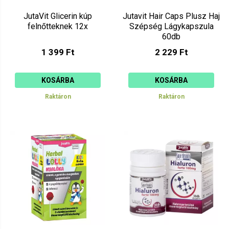
JutaVit Glicerin kúp
Jutavit Hair Caps Plusz Haj
felnőtteknek 12x
Szépség Lágykapszula
60db
1 399 Ft
2 229 Ft
KOSÁRBA
KOSÁRBA
Raktáron
Raktáron