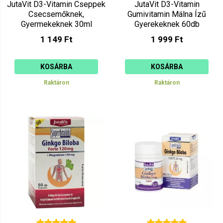
JutaVit D3-Vitamin Cseppek
JutaVit D3-Vitamin
Csecsemőknek,
Gumivitamin Málna Ízű
Gyermekeknek 30ml
Gyerekeknek 60db
1 149 Ft
1 999 Ft
KOSÁRBA
KOSÁRBA
Raktáron
Raktáron