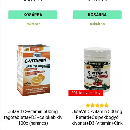
KOSÁRBA
KOSÁRBA
Raktáron
Raktáron
20% kedvezmény
JutaVit C-vitamin 500mg
JutaVit C-vitamin 500mg
rágótabletta+D3+csipkeb.kivonat
Retard+Csipekbogyó
100x (narancs)
kivonat+D3-Vitamin+Cink
Kapszula 45db