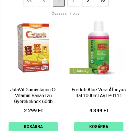
<<
<
1
2
>
>>
Ár szerint csökkenő
Mutat: 160
Összesen 7 oldal
Ár szerint növekvő
újdonság
JutaVit Gumivitamin C-
Eredeti Aloe Vera Áfonyás
Vitamin Banán Ízű
Ital 1000ml AVTP0111
Gyerekeknek 60db
2 299 Ft
4 349 Ft
KOSÁRBA
KOSÁRBA