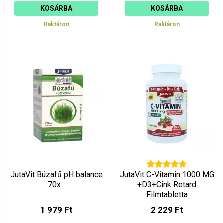
KOSÁRBA
KOSÁRBA
Raktáron
Raktáron
JutaVit Búzafű pH balance
JutaVit C-Vitamin 1000 MG
70x
+D3+Cink Retard
Filmtabletta
Csipkebogyóval 100db
1 979 Ft
2 229 Ft