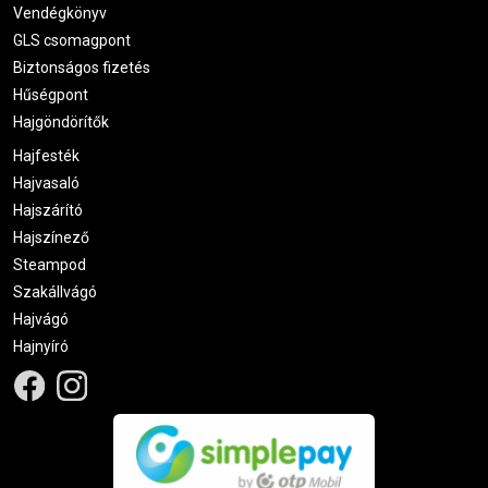
Vendégkönyv
GLS csomagpont
Biztonságos fizetés
Hűségpont
Hajgöndörítők
Hajfesték
Hajvasaló
Hajszárító
Hajszínező
Steampod
Szakállvágó
Hajvágó
Hajnyíró