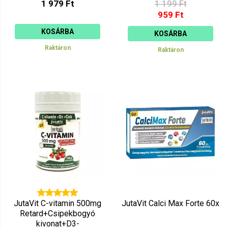
1 979 Ft
1 199 Ft
959 Ft
KOSÁRBA
KOSÁRBA
Raktáron
Raktáron
JutaVit C-vitamin 500mg
JutaVit Calci Max Forte 60x
Retard+Csipekbogyó
kivonat+D3-