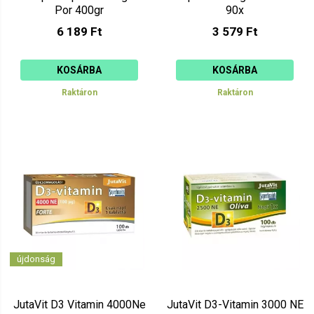
Por 400gr
90x
6 189 Ft
3 579 Ft
KOSÁRBA
KOSÁRBA
Raktáron
Raktáron
újdonság
JutaVit D3 Vitamin 4000Ne
JutaVit D3-Vitamin 3000 NE