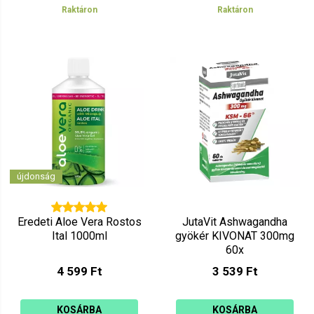
Raktáron
Raktáron
újdonság
Eredeti Aloe Vera Rostos
JutaVit Ashwagandha
Ital 1000ml
gyökér KIVONAT 300mg
60x
4 599 Ft
3 539 Ft
KOSÁRBA
KOSÁRBA