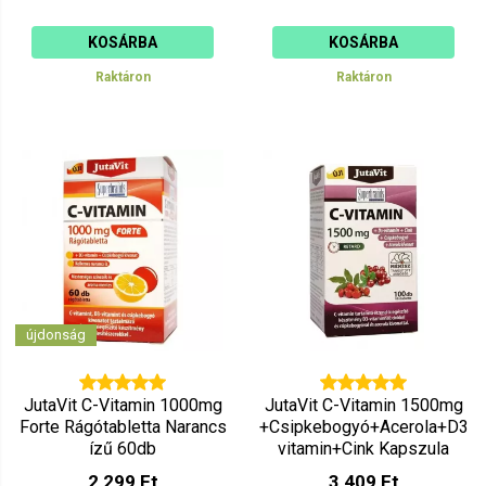
KOSÁRBA
KOSÁRBA
Raktáron
Raktáron
újdonság
JutaVit C-Vitamin 1000mg
JutaVit C-Vitamin 1500mg
Forte Rágótabletta Narancs
+Csipkebogyó+Acerola+D3
ízű 60db
vitamin+Cink Kapszula
100db
2 299 Ft
3 409 Ft