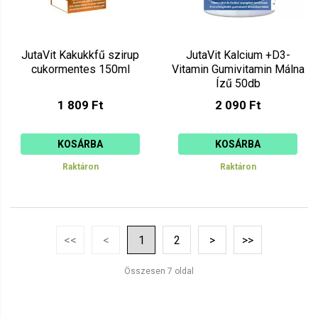
JutaVit Kakukkfű szirup
JutaVit Kalcium +D3-
cukormentes 150ml
Vitamin Gumivitamin Málna
Ízű 50db
1 809 Ft
2 090 Ft
KOSÁRBA
KOSÁRBA
Raktáron
Raktáron
<<
<
1
2
>
>>
Összesen 7 oldal