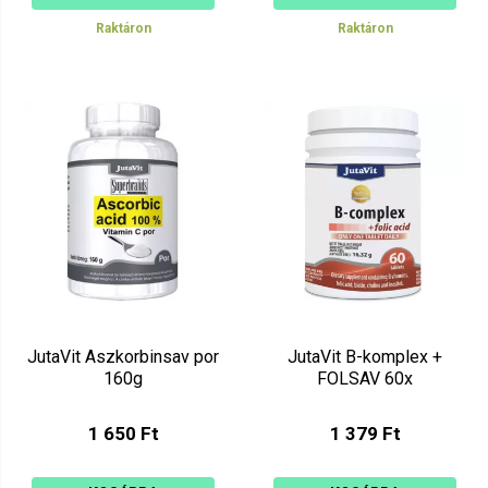
Raktáron
Raktáron
JutaVit Aszkorbinsav por
JutaVit B-komplex +
160g
FOLSAV 60x
1 650 Ft
1 379 Ft