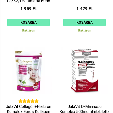
Ca/K2/D3 Tabletta 60db
1 959 Ft
1 479 Ft
KOSÁRBA
KOSÁRBA
Raktáron
Raktáron
JutaVit Collagén+Hialuron
JutaVit D-Mannose
Komplex Epres Kollagén
Komplex 500mg filmtabletta