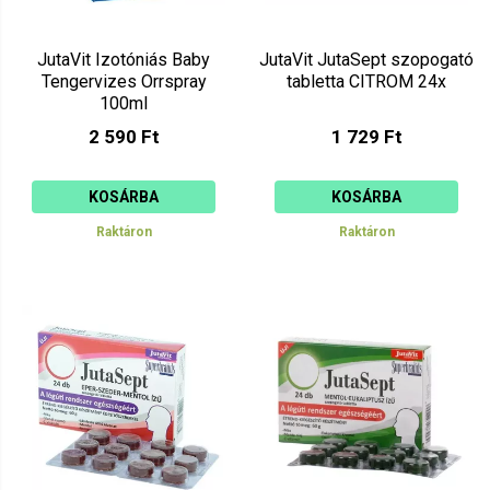
JutaVit Izotóniás Baby
JutaVit JutaSept szopogató
Tengervizes Orrspray
tabletta CITROM 24x
100ml
2 590 Ft
1 729 Ft
KOSÁRBA
KOSÁRBA
Raktáron
Raktáron