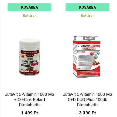
KOSÁRBA
KOSÁRBA
Raktáron
Raktáron
JutaVit C-Vitamin 1000 MG
JutaVit C-Vitamin 1000 MG
+D3+Cink Retard
C+D DUO Plus 100db
Filmtabletta
Filmtabletta
Csipkebogyóval 45db
1 499 Ft
3 390 Ft