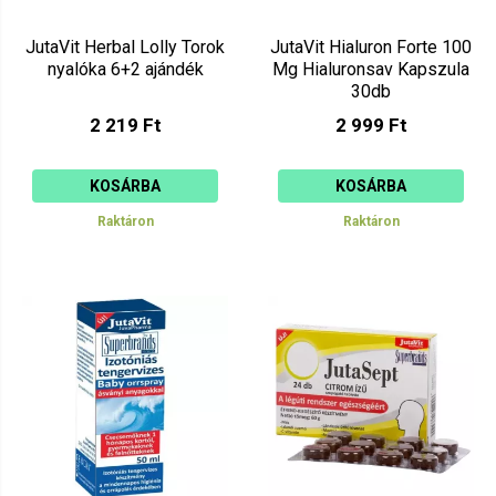
JutaVit Herbal Lolly Torok
JutaVit Hialuron Forte 100
nyalóka 6+2 ajándék
Mg Hialuronsav Kapszula
30db
2 219 Ft
2 999 Ft
KOSÁRBA
KOSÁRBA
Raktáron
Raktáron