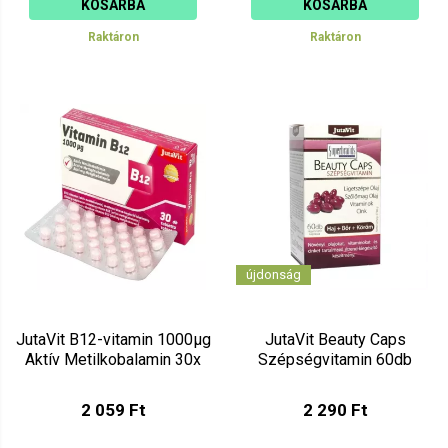
KOSÁRBA
KOSÁRBA
Raktáron
Raktáron
újdonság
JutaVit B12-vitamin 1000µg
JutaVit Beauty Caps
Aktív Metilkobalamin 30x
Szépségvitamin 60db
2 059 Ft
2 290 Ft