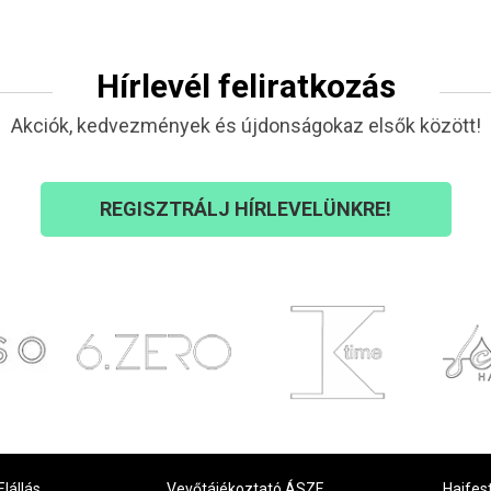
Hírlevél feliratkozás
Akciók, kedvezmények és újdonságokaz elsők között!
REGISZTRÁLJ HÍRLEVELÜNKRE!
Elállás
Vevőtájékoztató ÁSZF
Hajfes