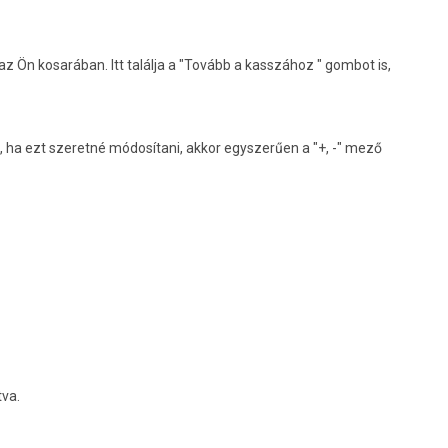
z Ön kosarában. Itt találja a "Tovább a kasszához " gombot is,
 ha ezt szeretné módosítani, akkor egyszerűen a "+, -" mező
tva.