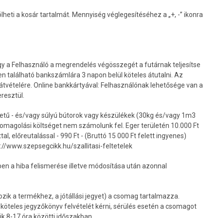
lheti a kosár tartalmát. Mennyiség véglegesítéséhez a „+, -” ikonra
hogy a Felhasználó a megrendelés végösszegét a futárnak teljesítse
n található bankszámlára 3 napon belül köteles átutalni. Az
tvételére. Online bankkártyával: Felhasználónak lehetősége van a
eresztül.
yméretű - és/vagy súlyú bútorok vagy készülékek (30kg és/vagy 1m3
csomagolási költséget nem számolunk fel. Eger területén 10.000 Ft
l, előreutalással - 990 Ft - (Bruttó 15 000 Ft felett ingyenes)
s://www.szepsegcikk.hu/szallitasi-feltetelek
ben a hiba felismerése illetve módosítása után azonnal
zik a termékhez, a jótállási jegyet) a csomag tartalmazza.
köteles jegyzőkönyv felvételét kérni, sérülés esetén a csomagot
k 8-17 óra közötti időszakban.