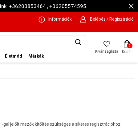
ámaink: +36203853464 , +36205574595.
Információk
Belépés / Regisztráció
0
Kívánságlista
Kosár
Életmód
Márkák
-gal jelőlt mezők kitőltés szükséges a sikeres regisztrációhoz.