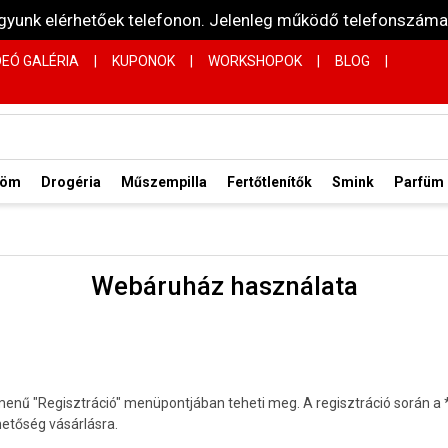
vagyunk elérhetőek telefonon. Jelenleg működő telefonsz
DEÓ GALÉRIA
|
KUPONOK
|
WORKSHOPOK
|
BLOG
|
röm
Drogéria
Műszempilla
Fertőtlenítők
Smink
Parfüm
Webáruház használata
menű "Regisztráció" menüpontjában teheti meg. A regisztráció során a * 
etőség vásárlásra.