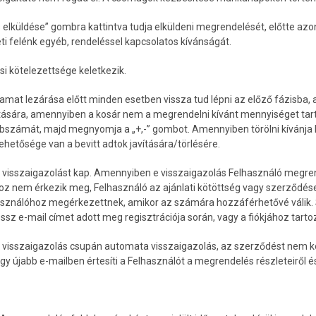
lküldése” gombra kattintva tudja elküldeni megrendelését, előtte azon
i felénk egyéb, rendeléssel kapcsolatos kívánságát.
si kötelezettsége keletkezik.
yamat lezárása előtt minden esetben vissza tud lépni az előző fázisba, a
ítására, amennyiben a kosár nem a megrendelni kívánt mennyiséget tar
abszámát, majd megnyomja a „+,-” gombot. Amennyiben törölni kívánja Fe
hetősége van a bevitt adtok javítására/törlésére.
 visszaigazolást kap. Amennyiben e visszaigazolás Felhasználó megrend
óhoz nem érkezik meg, Felhasználó az ajánlati kötöttség vagy szerződé
használóhoz megérkezettnek, amikor az számára hozzáférhetővé válik. Sz
sz e-mail címet adott meg regisztrációja során, vagy a fiókjához tartoz
t visszaigazolás csupán automata visszaigazolás, az szerződést nem ke
jabb e-mailben értesíti a Felhasználót a megrendelés részleteiről és 