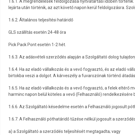
1.6.1. A megrendelések feldolgozása nyitvatartási időben történi
lejárta után történik, az azt követő napon kerül feldolgozásra. Szo
1.6.2. Általános teljesítési határidő
GLS szállítás esetén 24-48 óra
Pick Pack Pont esetén 1-2 hét.
1.6.3. Az adásvételi szerződés alapján a Szolgáltató dolog tulajdo
1.6.4. Ha az eladó vállalkozás és a vevő fogyasztó, és az eladó váll
birtokba veszi a dolgot. A kárveszély a fuvarozónak történő átadás
1.6.5. Ha az eladó vállalkozás és a vevő fogyasztó, a felek eltér
harminc napon belül köteles a vevő (Felhasználó) rendelkezésére b
1.6.6. Az Szolgáltató késedelme esetén a Felhasználó jogosult póthat
1.6.7. A Felhasználó póthatáridő tűzése nélkül jogosult a szerződést
a) a Szolgáltató a szerződés teljesítését megtagadta; vagy