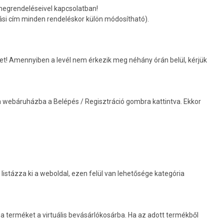
 megrendeléseivel kapcsolatban!
tási cím minden rendeléskor külön módosítható).
elet! Amennyiben a levél nem érkezik meg néhány órán belül, kérjük
 a webáruházba a Belépés / Regisztráció gombra kattintva. Ekkor
istázza ki a weboldal, ezen felül van lehetősége kategória
 terméket a virtuális bevásárlókosárba. Ha az adott termékből