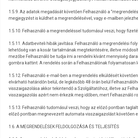
1.5.9. Az adatok megadását követően Felhasználó a ”megrendelés e
megjegyzést is küldhet a megrendelésével, vagy e-mailben jelezhet
1.5.10. Felhasználó a megrendeléssel tudomásul veszi, hogy fizeté
1.5.11. Adatbeviteli hibák javítása: Felhasználó a megrendelési fol
lehetőség van a kosár tartalmának megtekintésére, illetve módos
mezőbe Felhasználó be tudja írni a rendelni kívánt mennyiség dar
gombra kattint. A rendelés során a Felhasználónak folyamatosan le
1.5.12. Felhasználó e-mail-ben a megrendelés elküldését követően
elvárható határidőn belül, de legkésőbb 48 órán belül Felhasznál
visszaigazolása akkor tekintendő a Szolgáltatóhoz, illetve az Fel
visszaigazolás azért nem érkezik meg időben, mert Felhasználó ros
1.5.13. Felhasználó tudomásul veszi, hogy az előző pontban taglal
előző pontban megnevezett automata visszaigazolást követően egy ú
1.6. A MEGRENDELÉSEK FELDOLGOZÁSA ÉS TELJESÍTÉS