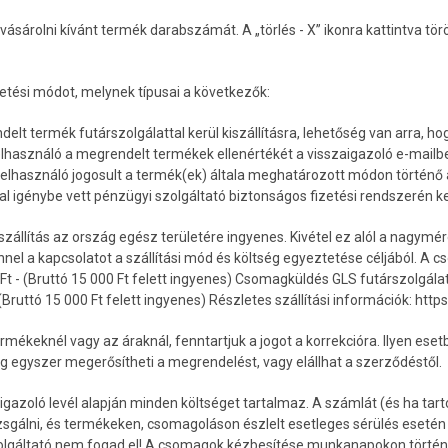
ásárolni kívánt termék darabszámát. A „törlés - X” ikonra kattintva törö
fizetési módot, melynek típusai a következők:
delt termék futárszolgálattal kerül kiszállításra, lehetőség van arra, 
lhasználó a megrendelt termékek ellenértékét a visszaigazoló e-mailbe
elhasználó jogosult a termék(ek) általa meghatározott módon történő á
tal igénybe vett pénzügyi szolgáltató biztonságos fizetési rendszerén k
én a szállítás az ország egész területére ingyenes. Kivétel ez alól a nag
nnel a kapcsolatot a szállítási mód és költség egyeztetése céljából. A 
Ft - (Bruttó 15 000 Ft felett ingyenes) Csomagküldés GLS futárszolgálatta
ruttó 15 000 Ft felett ingyenes) Részletes szállítási információk: http
mékeknél vagy az áraknál, fenntartjuk a jogot a korrekcióra. Ilyen eset
ég egyszer megerősítheti a megrendelést, vagy elállhat a szerződéstől.
gazoló levél alapján minden költséget tartalmaz. A számlát (és ha tarto
sgálni, és termékeken, csomagoláson észlelt esetleges sérülés esetén 
zolgáltató nem fogad el! A csomagok kézbesítése munkanapokon történi