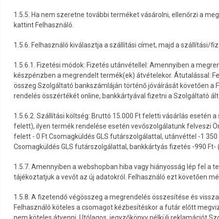
1.5.5. Ha nem szeretne további terméket vásárolni, ellenőrzi a megv
kattint Felhasználó.
1.5.6. Felhasználó kiválasztja a szállítási címet, majd a szállítási/
1.5.6.1. Fizetési módok: Fizetés utánvétellel: Amennyiben a megren
készpénzben a megrendelt termék(ek) átvételekor. Átutalással: Fe
összeg Szolgáltató bankszámláján történő jóváírását követően a F
rendelés összértékét online, bankkártyával fizetni a Szolgáltató ál
1.5.6.2. Szállítási költség: Bruttó 15.000 Ft feletti vásárlás eset
felett), ilyen termék rendelése esetén vevőszolgálatunk felveszi Ö
felett - 0 Ft Csomagküldés GLS futárszolgálattal, utánvéttel -1 350 
Csomagküldés GLS futárszolgálattal, bankkártyás fizetés -990 Ft- (B
1.5.7. Amennyiben a webshopban hiba vagy hiányosság lép fel a ter
tájékoztatjuk a vevőt az új adatokról. Felhasználó ezt követően m
1.5.8. A fizetendő végösszeg a megrendelés összesítése és visszai
Felhasználó köteles a csomagot kézbesítéskor a futár előtt megviz
nem köteles átvenni. Utólagos, jegyzőkönyv nélküli reklamációt S