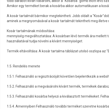
több darabot kíván vásárolni, akkor a "Kosárba" gomb előtt lévő szá
Amikor egy terméket berak a kosárba akkor automatikusan a kosár 
A kosár tartalmát bármikor megtekintheti. Jobb oldalt a "Kosár"dob
aminek a megnyomásával a kosár tartalmát tekintheti meg illetve 
Kosár tartalmának módosítása:
mennyiség megváltoztatása: A kosárban lévő termék ára mellett ta
használatával tudja növelni a kívánt mennyiséget.
Termék eltávolítása: A kosár tartalma táblázat utolsó oszlopa az "
1.5. Rendelés menete
1.5.1. Felhasználó a regisztrációját követően bejelentkezik a webs
1.5.2. Felhasználó a megvásárolni kívánt termék, termékek darabsz
1.5.3. Felhasználó kosárba helyezi a kiválasztott termékeket. Felha
1.5.4. Amennyiben Felhasználó további terméket szeretne kosárba h