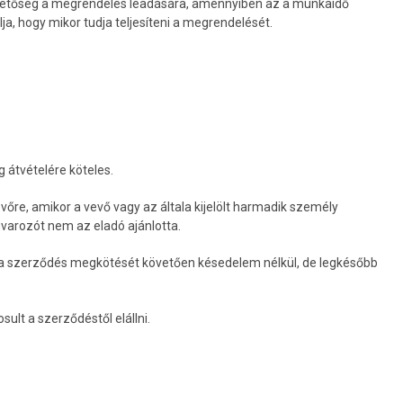
 lehetőség a megrendelés leadására, amennyiben az a munkaidő
ja, hogy mikor tudja teljesíteni a megrendelését.
 átvételére köteles.
vevőre, amikor a vevő vagy az általa kijelölt harmadik személy
uvarozót nem az eladó ajánlotta.
tó) a szerződés megkötését követően késedelem nélkül, de legkésőbb
sult a szerződéstől elállni.