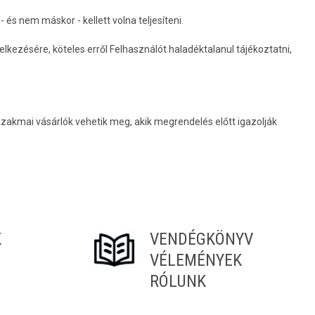
és nem máskor - kellett volna teljesíteni.
lkezésére, köteles erről Felhasználót haladéktalanul tájékoztatni,
akmai vásárlók vehetik meg, akik megrendelés előtt igazolják
K
VENDÉGKÖNYV
VÉLEMÉNYEK
RÓLUNK