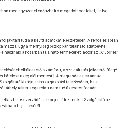
ban még egyszer ellenőrizheti a megadott adatokat, illetve
hol javítani tudja a bevitt adatokat. Részletesen: A rendelés során
talmazza, úgy a mennyiség oszlopban található adatbeviteli
lhasználó a kosárban található termékeket, akkor az „X” „törlés”
elésének elküldésétől számított, a szolgáltatás jellegétől függő
ses kötelezettség alól mentesül. A megrendelés és annak
olgáltató kizárja a visszaigazolási felelősségét, ha a
ó tárhely telítettsége miatt nem tud üzenetet fogadni.
letkeztet. A szerződés akkor jön létre, amikor Szolgáltató az
várható teljesítéséről.