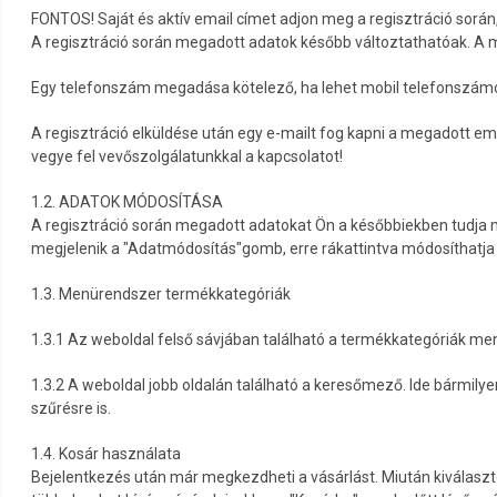
FONTOS! Saját és aktív email címet adjon meg a regisztráció sorá
A regisztráció során megadott adatok később változtathatóak. A me
Egy telefonszám megadása kötelező, ha lehet mobil telefonszám
A regisztráció elküldése után egy e-mailt fog kapni a megadott ema
vegye fel vevőszolgálatunkkal a kapcsolatot!
1.2. ADATOK MÓDOSÍTÁSA
A regisztráció során megadott adatokat Ön a későbbiekben tudja mó
megjelenik a "Adatmódosítás"gomb, erre rákattintva módosíthatja a
1.3. Menürendszer termékkategóriák
1.3.1 Az weboldal felső sávjában található a termékkategóriák m
1.3.2 A weboldal jobb oldalán található a keresőmező. Ide bármily
szűrésre is.
1.4. Kosár használata
Bejelentkezés után már megkezdheti a vásárlást. Miután kiválasz