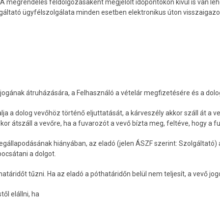
k. A megrendelés feldolgozásaként megjelölt időpontokon kívül is van
lgáltató ügyfélszolgálata minden esetben elektronikus úton visszaigazol
njogának átruházására, a Felhasználó a vételár megfizetésére és a dolog
alja a dolog vevőhöz történő eljuttatását, a kárveszély akkor száll át a 
kor átszáll a vevőre, ha a fuvarozót a vevő bízta meg, feltéve, hogy a f
ő megállapodásának hiányában, az eladó (jelen ÁSZF szerint: Szolgálta
ocsátani a dolgot.
áridőt tűzni. Ha az eladó a póthatáridőn belül nem teljesít, a vevő jogo
ől elállni, ha