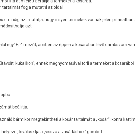
mot írja át mielőtt berakja a terméket a kosárba.
tartalmát fogja mutatni az oldal.
oz mindig azt mutatja, hogy milyen termékek vannak jelen pillanatban a
módosíthatja azt.
lál egy"+, -" mezőt, amiben az éppen a kosarában lévő darabszám van,
Eltávolít, kuka ikon", ennek megnyomásával törli a terméket a kosarából
hopba.
ámát beállítja.
sználó bármikor megtekintheti a kosár tartalmát a „kosár” ikonra kattin
elyezni, kiválasztja a „vissza a vásárláshoz” gombot.