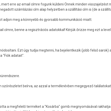
n, mert erre az email címre fogunk küldeni Önnek minden visszajelzést
gadott számlázási cím alap helyzetben a szállítási cím is (de a szállí
ot adjon meg a könnyebb és gyorsabb kommunikáció miatt.
il címre, benne a regisztrációs adatokkal! Kérjük őrizze meg ezt a lev
dosítani. Ezt úgy tudja megtenni, ha bejelentkezik (jobb felső sarok)
 "Fiók adatait".
enürendszere.
en szórészletet beírva, az azzal a terméknévben megegyező találatokat l
totta a megfelelő terméket a "Kosárba" gomb megnyomásával rakhatja a