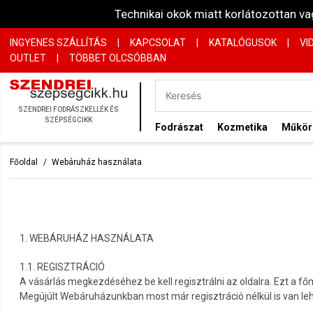
Technikai okok miatt korlátozottan 
INGYENES SZÁLLÍTÁS
|
KAPCSOLAT
|
KATALÓGUSOK
|
VI
OUTLET
|
TÖBBET OLCSÓBBAN
SZENDREI FODRÁSZKELLÉK ÉS
SZÉPSÉGCIKK
Fodrászat
Kozmetika
Műkö
Főoldal
Webáruház használata
1. WEBÁRUHÁZ HASZNÁLATA
1.1. REGISZTRÁCIÓ
A vásárlás megkezdéséhez be kell regisztrálni az oldalra. Ezt a fő
Megújúlt Webáruházunkban most már regisztráció nélkül is van leh