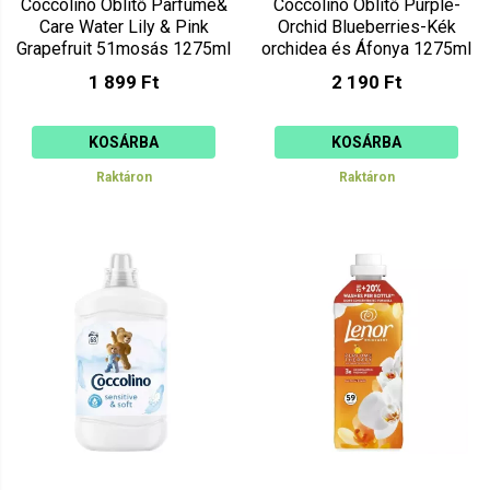
Coccolino Öblítő Parfume&
Coccolino Öblítő Purple-
Care Water Lily & Pink
Orchid Blueberries-Kék
Grapefruit 51mosás 1275ml
orchidea és Áfonya 1275ml
1 899 Ft
2 190 Ft
KOSÁRBA
KOSÁRBA
Raktáron
Raktáron