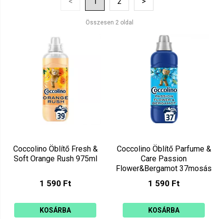
<
1
2
>
Ár szerint csökkenő
Mutat: 160
Összesen 2 oldal
Ár szerint növekvő
Coccolino Öblítő Fresh &
Coccolino Öblítő Parfume &
Soft Orange Rush 975ml
Care Passion
Flower&Bergamot 37mosás
925ml
1 590 Ft
1 590 Ft
KOSÁRBA
KOSÁRBA