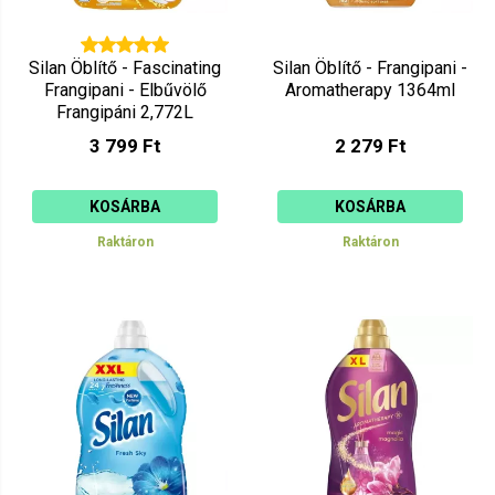
Silan Öblítő - Fascinating
Silan Öblítő - Frangipani -
Frangipani - Elbűvölő
Aromatherapy 1364ml
Frangipáni 2,772L
3 799 Ft
2 279 Ft
KOSÁRBA
KOSÁRBA
Raktáron
Raktáron