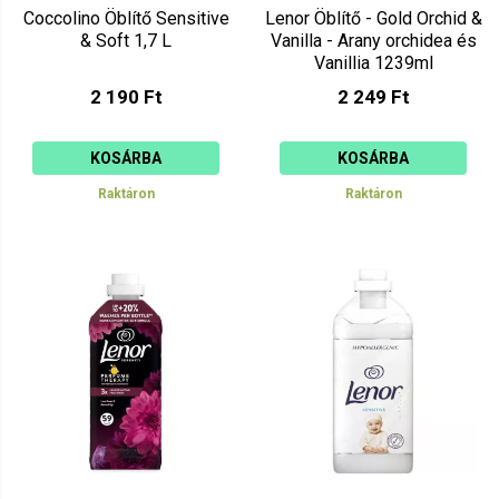
Coccolino Öblítő Sensitive
Lenor Öblítő - Gold Orchid &
& Soft 1,7 L
Vanilla - Arany orchidea és
Vanillia 1239ml
2 190 Ft
2 249 Ft
KOSÁRBA
KOSÁRBA
Raktáron
Raktáron