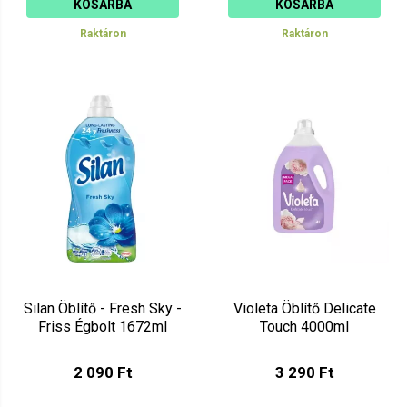
KOSÁRBA
KOSÁRBA
Raktáron
Raktáron
Silan Öblítő - Fresh Sky -
Violeta Öblítő Delicate
Friss Égbolt 1672ml
Touch 4000ml
2 090 Ft
3 290 Ft