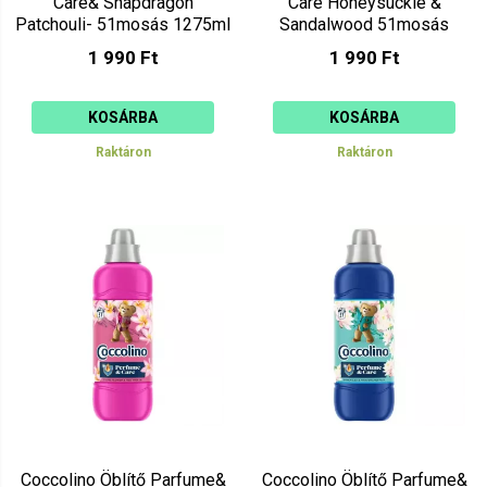
Care& Snapdragon
Care Honeysuckle &
Patchouli- 51mosás 1275ml
Sandalwood 51mosás
1275ml
1 990 Ft
1 990 Ft
KOSÁRBA
KOSÁRBA
Raktáron
Raktáron
Coccolino Öblítő Parfume&
Coccolino Öblítő Parfume&