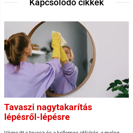
Kapcsolódó cikkek
Tavaszi nagytakarítás
lépésről-lépésre
Végre itt a tavasz és a kellemes időjárás, a meleg