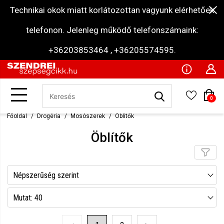
Technikai okok miatt korlátozottan vagyunk elérhetőek
telefonon. Jelenleg működő telefonszámaink:
+36203853464 , +36205574595.
0
Főoldal
Drogéria
Mosószerek
Öblítők
Öblítők
Népszerűség szerint
Név szerint csökkenő
Mutat: 40
Név szerint növekvő
Mutat: 80