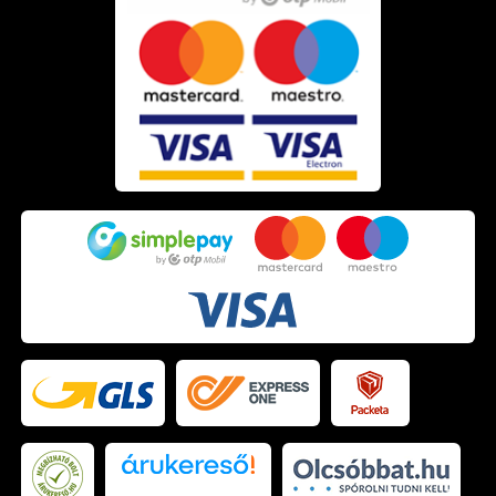
fogkefék, fogkrémek, szájvizek. Borotválkozó szerek,
szőrtelenítők, intim szőrtelenítés. Higiéniai termékek,
dezodorok, kézápolás és szappanok, testápolás. Általános
tisztítószerek, bútorápolók, vízkőoldók, háztartási
fertőtlenítőszerek, Padló ápolók, szőnyegtisztítók,
szőnyegápolók. Rovarriasztók, rovarírtók. 100%-os vásárlói
elégedettség, gyors és kényelmes vásárlás a Szendrei
Szépségcikk webáruházban |szepsegcikk.hu