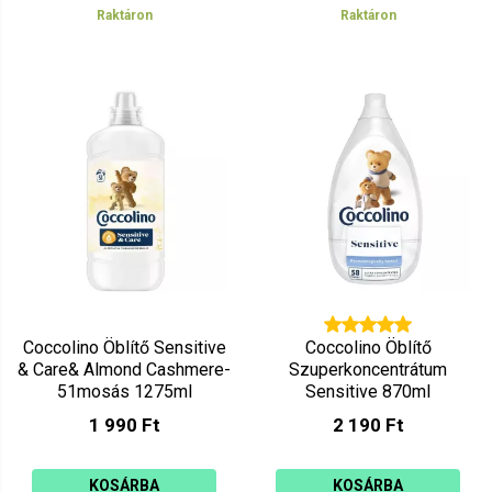
Raktáron
Raktáron
Coccolino Öblítő Sensitive
Coccolino Öblítő
& Care& Almond Cashmere-
Szuperkoncentrátum
51mosás 1275ml
Sensitive 870ml
1 990 Ft
2 190 Ft
KOSÁRBA
KOSÁRBA