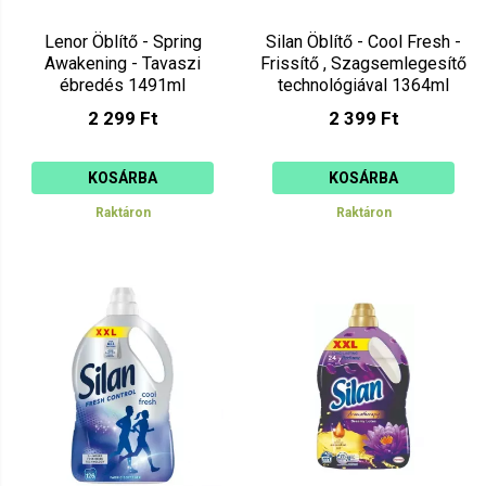
Lenor Öblítő - Spring
Silan Öblítő - Cool Fresh -
Awakening - Tavaszi
Frissítő , Szagsemlegesítő
ébredés 1491ml
technológiával 1364ml
2 299 Ft
2 399 Ft
KOSÁRBA
KOSÁRBA
Raktáron
Raktáron