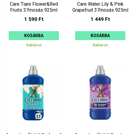
Care Tiare Flower&Red
Care Water Lily & Pink
Fruits 37mosás 925ml
Grapefruit 37mosás 925ml
1 590 Ft
1 449 Ft
KOSÁRBA
KOSÁRBA
Raktáron
Raktáron