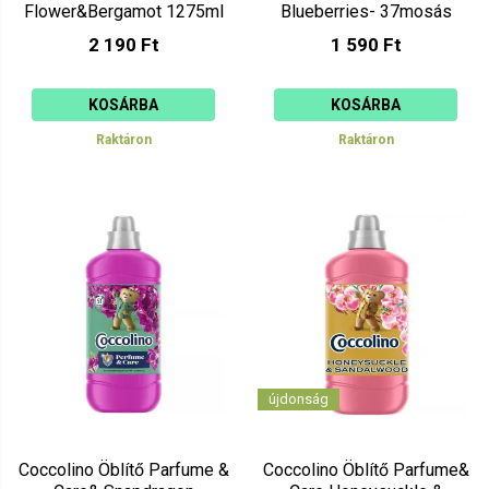
Flower&Bergamot 1275ml
Blueberries- 37mosás
925ml
2 190 Ft
1 590 Ft
KOSÁRBA
KOSÁRBA
Raktáron
Raktáron
újdonság
Coccolino Öblítő Parfume &
Coccolino Öblítő Parfume&