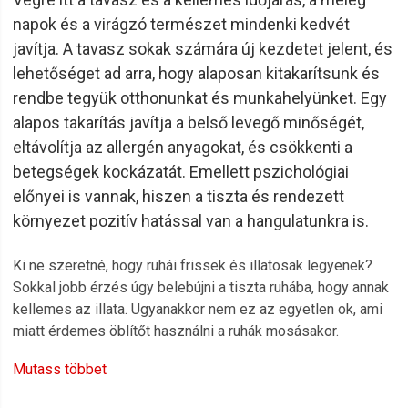
napok és a virágzó természet mindenki kedvét
javítja. A tavasz sokak számára új kezdetet jelent, és
lehetőséget ad arra, hogy alaposan kitakarítsunk és
rendbe tegyük otthonunkat és munkahelyünket. Egy
alapos takarítás javítja a belső levegő minőségét,
eltávolítja az allergén anyagokat, és csökkenti a
betegségek kockázatát. Emellett pszichológiai
előnyei is vannak, hiszen a tiszta és rendezett
környezet pozitív hatással van a hangulatunkra is.
Ki ne szeretné, hogy ruhái frissek és illatosak legyenek?
Sokkal jobb érzés úgy belebújni a tiszta ruhába, hogy annak
kellemes az illata. Ugyanakkor nem ez az egyetlen ok, ami
miatt érdemes öblítőt használni a ruhák mosásakor.
Mutass többet
Ha eddig nem használtál öblítőt azért, ha pedig rendszeres