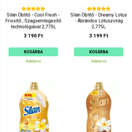
Silan Öblítő - Cool Fresh -
Silan Öblítő - Dreamy Lotus
Frissítő , Szagsemlegesítő
- Ábrándos Lótuszvirág
technológiával 2,775L
2,775L
3 190 Ft
3 199 Ft
KOSÁRBA
KOSÁRBA
Raktáron
Raktáron