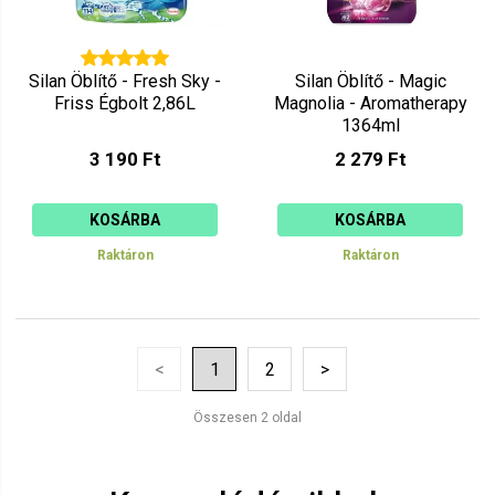
Silan Öblítő - Fresh Sky -
Silan Öblítő - Magic
Friss Égbolt 2,86L
Magnolia - Aromatherapy
1364ml
3 190 Ft
2 279 Ft
KOSÁRBA
KOSÁRBA
Raktáron
Raktáron
<
1
2
>
Összesen 2 oldal