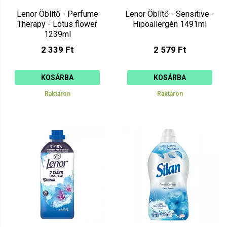
Lenor Öblítő - Perfume
Lenor Öblítő - Sensitive -
Therapy - Lotus flower
Hipoallergén 1491ml
1239ml
2 339 Ft
2 579 Ft
KOSÁRBA
KOSÁRBA
Raktáron
Raktáron