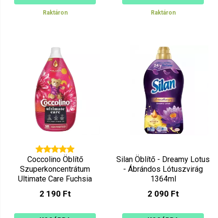
Raktáron
Raktáron
Coccolino Öblítő
Silan Öblítő - Dreamy Lotus
Szuperkoncentrátum
- Ábrándos Lótuszvirág
Ultimate Care Fuchsia
1364ml
Passion 870ml
2 190 Ft
2 090 Ft