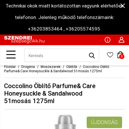
Technikai okok miatt korlátozottan vagyunk elérhetőek
telefonon. Jelenleg működő telefonszámaink:
+36203853464 , +36205574595.
0
Főoldal
Drogéria
Mosószerek
Öblítők
Coccolino Öblítő
Parfume& Care Honeysuckle & Sandalwood 51mosás 1275ml
Coccolino Öblítő Parfume& Care
Honeysuckle & Sandalwood
51mosás 1275ml
ÚJDONSÁG