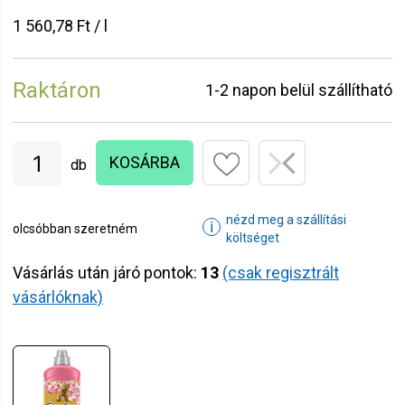
1 560,78 Ft / l
Raktáron
1-2 napon belül szállítható
KOSÁRBA
db
nézd meg a szállítási
ℹ
olcsóbban szeretném
költséget
Vásárlás után járó pontok:
13
(csak regisztrált
vásárlóknak)