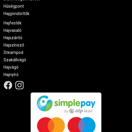
Hűségpont
Hajgöndörítők
Hajfesték
Hajvasaló
Hajszárító
Hajszínező
Steampod
Szakállvágó
Hajvágó
Hajnyíró