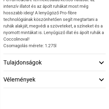
intenzív illatot és az ápolt ruhákat most még
hosszabb ideig! A lenyűgöző Pro-fibre
technológiának köszönhetően segít megtartani a
ruhák alakját, megvédi a szöveteket, a színeket és a
nyomott mintákat is. Lenyűgüző illat és ápolt ruhák a
Coccolinoval!
Csomagolás mérete: 1.275l
Tulajdonságok
Kiszerelés:
1.275 l
Vélemények
Erről a termékről még senki sem írt értékelést.
Legyen Tiéd az első!
Vélemény írásához
jelentkezz be
vagy
regisztrálj
!