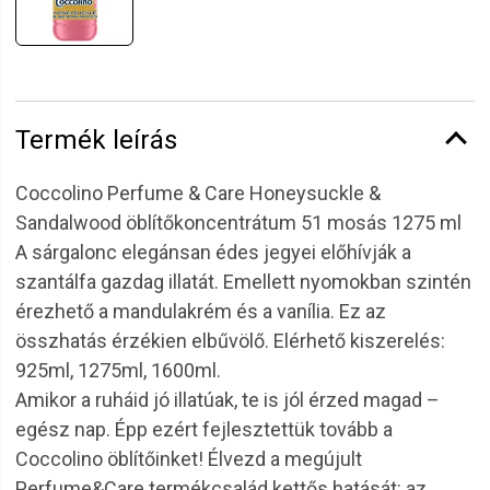
Termék leírás
Coccolino Perfume & Care Honeysuckle &
Sandalwood öblítőkoncentrátum 51 mosás 1275 ml
A sárgalonc elegánsan édes jegyei előhívják a
szantálfa gazdag illatát. Emellett nyomokban szintén
érezhető a mandulakrém és a vanília. Ez az
összhatás érzékien elbűvölő. Elérhető kiszerelés:
925ml, 1275ml, 1600ml.
Amikor a ruháid jó illatúak, te is jól érzed magad –
egész nap. Épp ezért fejlesztettük tovább a
Coccolino öblítőinket! Élvezd a megújult
Perfume&Care termékcsalád kettős hatását: az