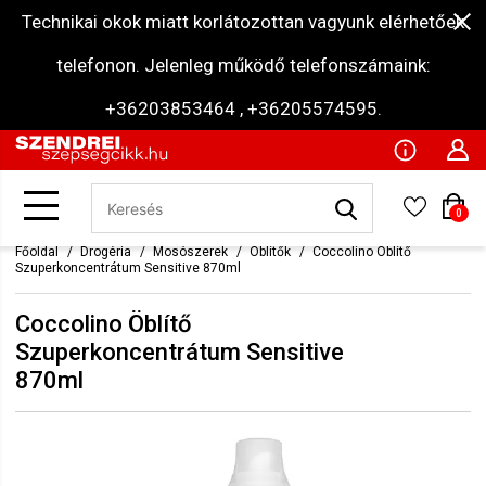
Technikai okok miatt korlátozottan vagyunk elérhetőek
telefonon. Jelenleg működő telefonszámaink:
+36203853464 , +36205574595.
0
Főoldal
Drogéria
Mosószerek
Öblítők
Coccolino Öblítő
Szuperkoncentrátum Sensitive 870ml
Coccolino Öblítő
Szuperkoncentrátum Sensitive
870ml