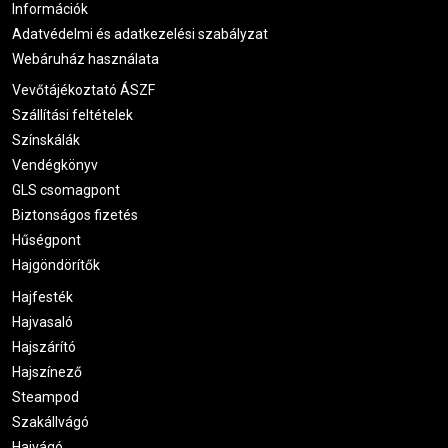
Információk
Adatvédelmi és adatkezelési szabályzat
Webáruház használata
Vevőtájékoztató ÁSZF
Szállítási feltételek
Színskálák
Vendégkönyv
GLS csomagpont
Biztonságos fizetés
Hűségpont
Hajgöndörítők
Hajfesték
Hajvasaló
Hajszárító
Hajszínező
Steampod
Szakállvágó
Hajvágó