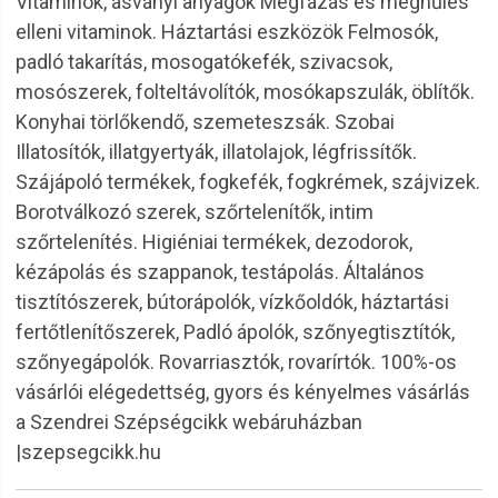
Vitaminok, ásványi anyagok Megfázás és meghűlés
elleni vitaminok. Háztartási eszközök Felmosók,
padló takarítás, mosogatókefék, szivacsok,
mosószerek, folteltávolítók, mosókapszulák, öblítők.
Konyhai törlőkendő, szemeteszsák. Szobai
Illatosítók, illatgyertyák, illatolajok, légfrissítők.
Szájápoló termékek, fogkefék, fogkrémek, szájvizek.
Borotválkozó szerek, szőrtelenítők, intim
szőrtelenítés. Higiéniai termékek, dezodorok,
kézápolás és szappanok, testápolás. Általános
tisztítószerek, bútorápolók, vízkőoldók, háztartási
fertőtlenítőszerek, Padló ápolók, szőnyegtisztítók,
szőnyegápolók. Rovarriasztók, rovarírtók. 100%-os
vásárlói elégedettség, gyors és kényelmes vásárlás
a Szendrei Szépségcikk webáruházban
|szepsegcikk.hu