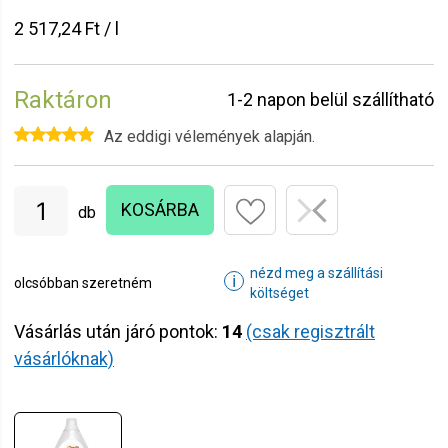
2 517,24 Ft / l
Raktáron
1-2 napon belül szállítható
Az eddigi vélemények alapján.
KOSÁRBA
db
nézd meg a szállítási
ℹ
olcsóbban szeretném
költséget
Vásárlás után járó pontok:
14
(csak regisztrált
vásárlóknak)