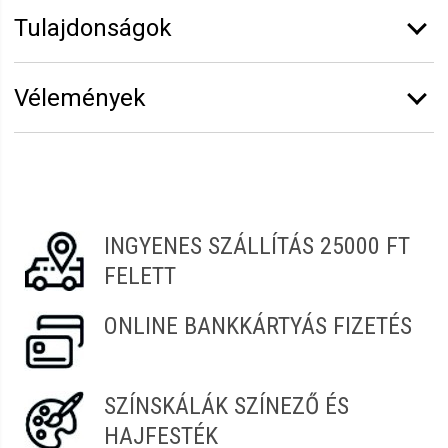
Tulajdonságok
Márka:
Coccolino
Vélemények
Kiszerelés:
870 ml
Vélemény írásához
jelentkezz be
vagy
regisztrálj
!
Éva
2022.08.14. 11:39
INGYENES SZÁLLÍTÁS 25000 FT
FELETT
ONLINE BANKKÁRTYÁS FIZETÉS
SZÍNSKÁLÁK SZÍNEZŐ ÉS
HAJFESTÉK