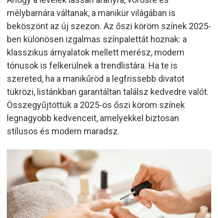
mélybarnára váltanak, a manikür világában is
beköszönt az új szezon. Az őszi köröm színek 2025-
ben különösen izgalmas színpalettát hoznak: a
klasszikus árnyalatok mellett merész, modern
tónusok is felkerülnek a trendlistára. Ha te is
szereted, ha a manikűröd a legfrissebb divatot
tükrözi, listánkban garantáltan találsz kedvedre valót.
Összegyűjtöttük a 2025-ös őszi köröm színek
legnagyobb kedvenceit, amelyekkel biztosan
stílusos és modern maradsz.