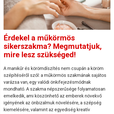
Érdekel a műkörmös
sikerszakma? Megmutatjuk,
mire lesz szükséged!
A manikűr és körömdíszítés nem csupán a köröm
szépítéséről szól: a műkörmös szakmának sajátos
varázsa van, egy valódi önkifejezésmódnak
mondható. A szakma népszerűsége folyamatosan
emelkedik, ami köszönhető az emberek növekvő
igényének az önbizalmuk növelésére, a szépség
kiemelésére, valamint az egyediség kreatív