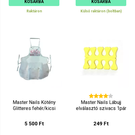
KOSÁRBA
KOSÁRBA
Raktáron
Külső raktáron (boltban)
Master Nails Kötény
Master Nails Lábujj
Glitteres fehér/kicsi
elválasztó szivacs 1pár
5 500 Ft
249 Ft