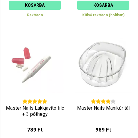
KOSÁRBA
KOSÁRBA
Raktáron
Külső raktáron (boltban)
Master Nails Lakkjavító filc
Master Nails Manikűr tál
+ 3 póthegy
789 Ft
989 Ft