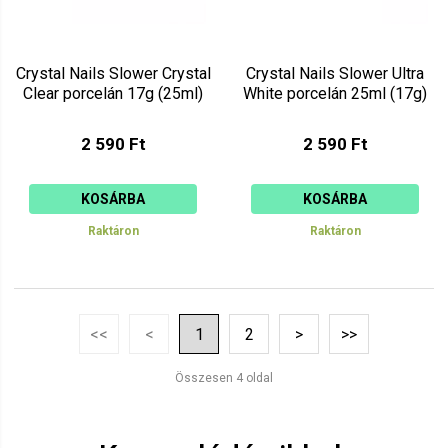
Crystal Nails Slower Crystal
Crystal Nails Slower Ultra
Clear porcelán 17g (25ml)
White porcelán 25ml (17g)
2 590 Ft
2 590 Ft
KOSÁRBA
KOSÁRBA
Raktáron
Raktáron
<<
<
1
2
>
>>
Összesen 4 oldal