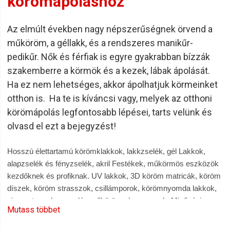
körömápoláshoz
Az elmúlt években nagy népszerűségnek örvend a
műköröm, a géllakk, és a rendszeres manikűr-
pedikűr. Nők és férfiak is egyre gyakrabban bízzák
szakemberre a körmök és a kezek, lábak ápolását.
Ha ez nem lehetséges, akkor ápolhatjuk körmeinket
otthon is. Ha te is kíváncsi vagy, melyek az otthoni
körömápolás legfontosabb lépései, tarts velünk és
olvasd el ezt a bejegyzést!
Hosszú élettartamú körömklakkok, lakkzselék, gél Lakkok,
alapzselék és fényzselék, akril Festékek, műkörmös eszközök
kezdőknek és profiknak. UV lakkok, 3D köröm matricák, köröm
díszek, köröm strasszok, csillámporok, körömnyomda lakkok,
pigment porok, porcelán műköröm alapanyagok. Minőségi
Mutass többet
termékek. Műkörmös asztalok, alap-és fedőlakkok, fedőfények,
lemosók, leoldók, fixálók. Gyakorló kezek, ujjak, Körmös