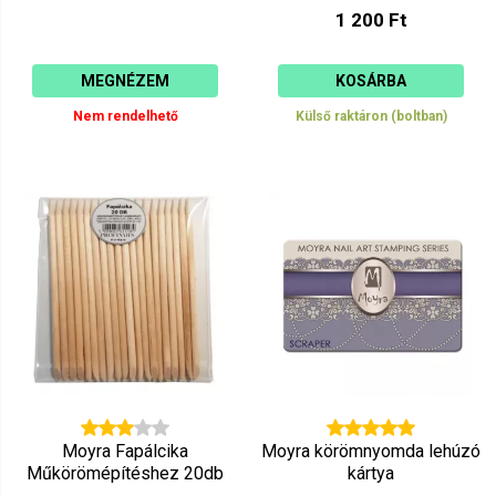
1 200 Ft
MEGNÉZEM
KOSÁRBA
Nem rendelhető
Külső raktáron (boltban)
Moyra Fapálcika
Moyra körömnyomda lehúzó
Műkörömépítéshez 20db
kártya