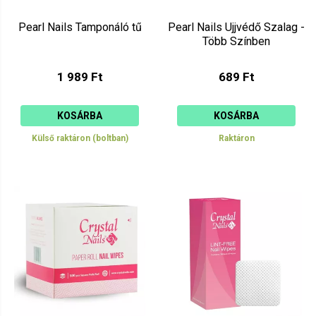
Pearl Nails Tamponáló tű
Pearl Nails Ujjvédő Szalag -
Több Színben
1 989 Ft
689 Ft
KOSÁRBA
KOSÁRBA
Külső raktáron (boltban)
Raktáron