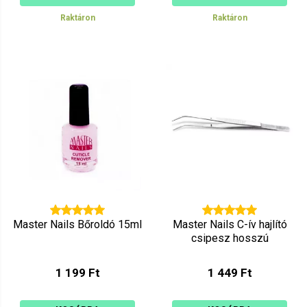
Raktáron
Raktáron
Master Nails Bőroldó 15ml
Master Nails C-ív hajlító
csipesz hosszú
1 199 Ft
1 449 Ft