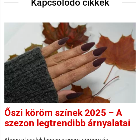
Kapcsolódó cikkek
Őszi köröm színek 2025 – A
szezon legtrendibb árnyalatai
Ahogy a levelek lassan aranyra, vörösre és