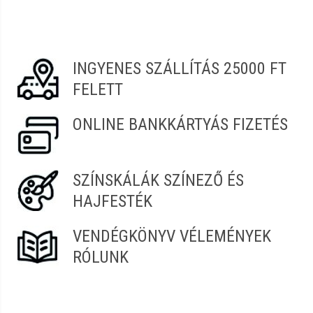
táskák, manikűrkészletek, körömcsiszoló gépek, bufferek,
polírozók. Perfect Nails, Pearl Nails, Profi Nails, Master Nails,
Moyra, Naba, Sibel, Henbor, Ronney, Jvone Milano termékek
teljes választéka. 2MBeauty, Crystal Nails, Diamond Nails
INGYENES SZÁLLÍTÁS 25000 FT
termékek üzleteinkben elérhetőek. 100%-os vásárlói
FELETT
elégedettség, gyors és kényelmes vásárlás a Szendrei
Szépségcikk webáruházban |szepsegcikk.hu
ONLINE BANKKÁRTYÁS FIZETÉS
SZÍNSKÁLÁK SZÍNEZŐ ÉS
HAJFESTÉK
VENDÉGKÖNYV VÉLEMÉNYEK
RÓLUNK