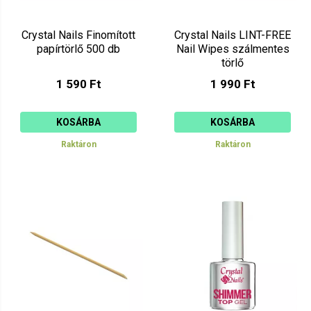
Crystal Nails Finomított
Crystal Nails LINT-FREE
papírtörlő 500 db
Nail Wipes szálmentes
törlő
1 590 Ft
1 990 Ft
KOSÁRBA
KOSÁRBA
Raktáron
Raktáron