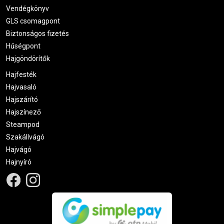
Vendégkönyv
GLS csomagpont
Biztonságos fizetés
Hűségpont
Hajgöndörítők
Hajfesték
Hajvasaló
Hajszárító
Hajszínező
Steampod
Szakállvágó
Hajvágó
Hajnyíró