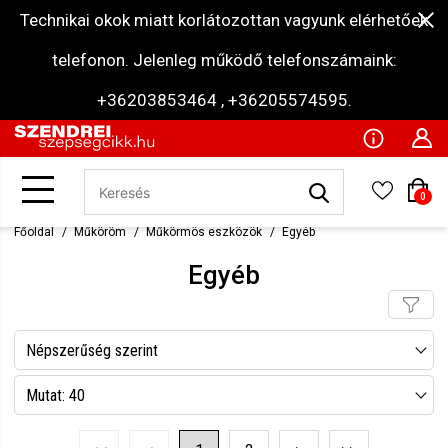
Technikai okok miatt korlátozottan vagyunk elérhetőek
telefonon. Jelenleg működő telefonszámaink:
+36203853464 , +36205574595.
0
Főoldal
Műköröm
Műkörmös eszközök
Egyéb
Egyéb
Népszerűség szerint
Név szerint csökkenő
Mutat: 40
Név szerint növekvő
Mutat: 80