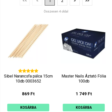
<<
<
1
2
>
>>
Ár szerint csökkenő
Mutat: 160
Összesen 4 oldal
Ár szerint növekvő
Sibel Narancsfa pálca 15cm
Master Nails Áztató Fólia
10db 0003652
100db
869 Ft
1 749 Ft
KOSÁRBA
KOSÁRBA