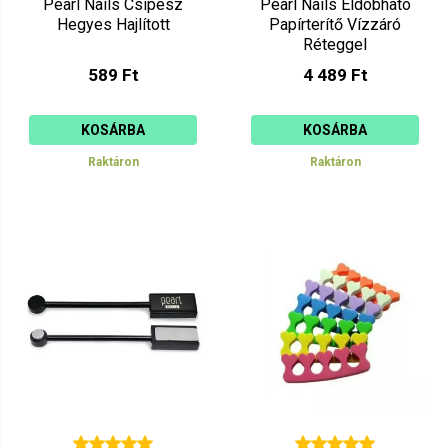
Pearl Nails Csipesz
Pearl Nails Eldobható
Hegyes Hajlított
Papírterítő Vízzáró
Réteggel
589 Ft
4 489 Ft
KOSÁRBA
KOSÁRBA
Raktáron
Raktáron