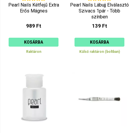
Pearl Nails Kétfejű Extra
Pearl Nails Lábujj Elválasztó
Erős Mágnes
Szivacs 1pár - Több
színben
989 Ft
139 Ft
KOSÁRBA
KOSÁRBA
Raktáron
Külső raktáron (boltban)