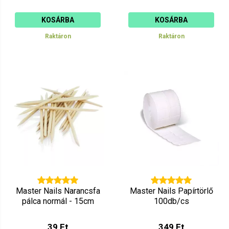
KOSÁRBA
KOSÁRBA
Raktáron
Raktáron
Master Nails Narancsfa
Master Nails Papírtörlő
pálca normál - 15cm
100db/cs
39 Ft
349 Ft