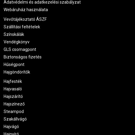
Adatvédelmi és adatkezelési szabályzat
Webáruház használata
Vevőtájékoztató ÁSZF
Szállítási feltételek
Színskálák
Vendégkönyv
GLS csomagpont
Biztonságos fizetés
Hűségpont
Hajgöndörítők
Hajfesték
Hajvasaló
Hajszárító
Hajszínező
Steampod
Szakállvágó
Hajvágó
Hajnyíró