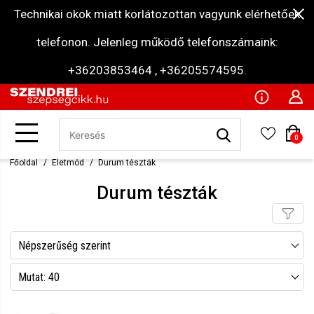
Technikai okok miatt korlátozottan vagyunk elérhetőek
telefonon. Jelenleg működő telefonszámaink:
+36203853464 , +36205574595.
0
Főoldal
Életmód
Durum tészták
Durum tészták
Népszerűség szerint
Név szerint csökkenő
Mutat: 40
Név szerint növekvő
Mutat: 80