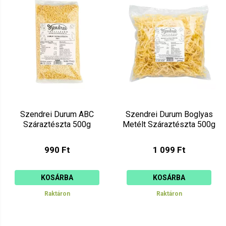
Ár szerint csökkenő
Mutat: 160
Ár szerint növekvő
Szendrei Durum ABC
Szendrei Durum Boglyas
Száraztészta 500g
Metélt Száraztészta 500g
990 Ft
1 099 Ft
KOSÁRBA
KOSÁRBA
Raktáron
Raktáron