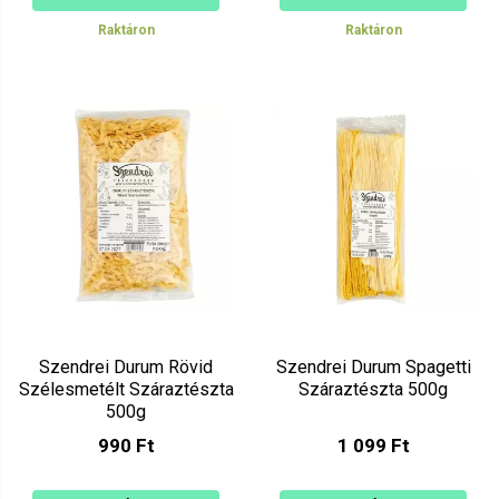
Raktáron
Raktáron
Szendrei Durum Rövid
Szendrei Durum Spagetti
Szélesmetélt Száraztészta
Száraztészta 500g
500g
990 Ft
1 099 Ft