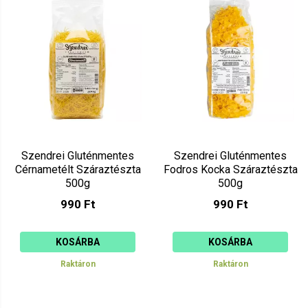
Ár szerint csökkenő
Mutat: 160
Ár szerint növekvő
Szendrei Gluténmentes
Szendrei Gluténmentes
Cérnametélt Száraztészta
Fodros Kocka Száraztészta
500g
500g
990 Ft
990 Ft
KOSÁRBA
KOSÁRBA
Raktáron
Raktáron