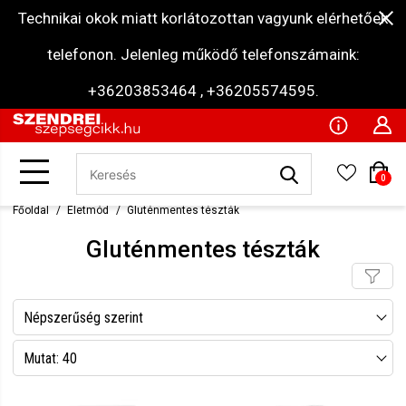
Technikai okok miatt korlátozottan vagyunk elérhetőek
telefonon. Jelenleg működő telefonszámaink:
+36203853464 , +36205574595.
0
Főoldal
Életmód
Gluténmentes tészták
Gluténmentes tészták
Népszerűség szerint
Név szerint csökkenő
Mutat: 40
Név szerint növekvő
Mutat: 80