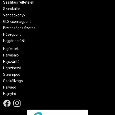
Szállítási feltételek
Színskálák
Vendégkönyv
GLS csomagpont
Biztonságos fizetés
Hűségpont
Hajgöndörítők
Hajfesték
Hajvasaló
Hajszárító
Hajszínező
Steampod
Szakállvágó
Hajvágó
Hajnyíró