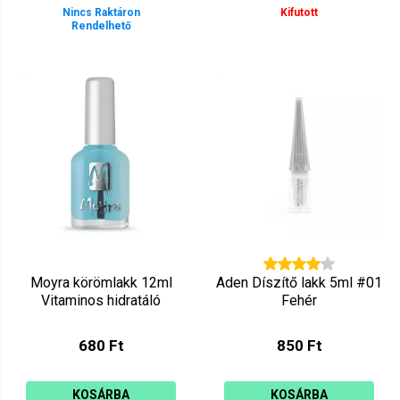
Nincs Raktáron
Kifutott
Rendelhető
Moyra körömlakk 12ml
Aden Díszítő lakk 5ml #01
Vitaminos hidratáló
Fehér
680 Ft
850 Ft
KOSÁRBA
KOSÁRBA