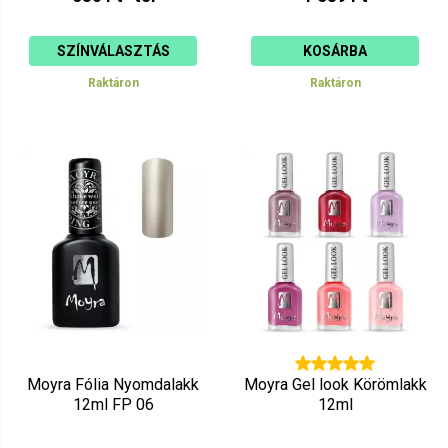
SZÍNVÁLASZTÁS
KOSÁRBA
Raktáron
Raktáron
Moyra Fólia Nyomdalakk
Moyra Gel look Körömlakk
12ml FP 06
12ml