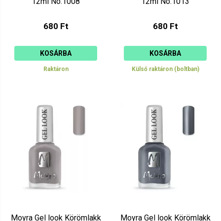
12ml No.1008
12ml No.1013
680 Ft
680 Ft
KOSÁRBA
KOSÁRBA
Raktáron
Külső raktáron (boltban)
Moyra Gel look Körömlakk
Moyra Gel look Körömlakk