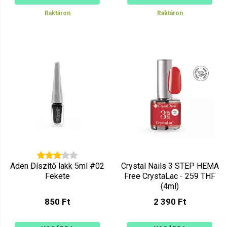
Raktáron
Raktáron
Aden Díszítő lakk 5ml #02
Crystal Nails 3 STEP HEMA
Fekete
Free CrystaLac - 259 THF
(4ml)
850 Ft
2 390 Ft