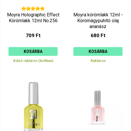
Moyra Holographic Effect
Moyra körömlakk 12ml -
Körömlakk 12ml No.256
Körömágypuhító olaj
ananász
709 Ft
680 Ft
KOSÁRBA
KOSÁRBA
Külső raktáron (boltban)
Raktáron