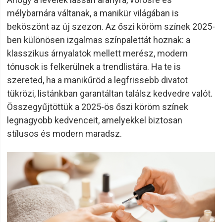
mélybarnára váltanak, a manikür világában is
beköszönt az új szezon. Az őszi köröm színek 2025-
ben különösen izgalmas színpalettát hoznak: a
klasszikus árnyalatok mellett merész, modern
tónusok is felkerülnek a trendlistára. Ha te is
szereted, ha a manikűröd a legfrissebb divatot
tükrözi, listánkban garantáltan találsz kedvedre valót.
Összegyűjtöttük a 2025-ös őszi köröm színek
legnagyobb kedvenceit, amelyekkel biztosan
stílusos és modern maradsz.