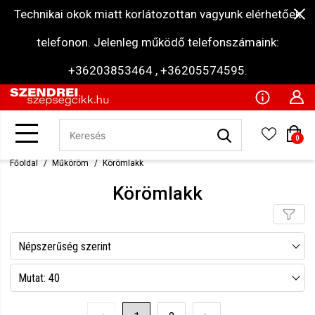
Technikai okok miatt korlátozottan vagyunk elérhetőek
telefonon. Jelenleg működő telefonszámaink:
+36203853464 , +36205574595.
0
Főoldal
Műköröm
Körömlakk
Körömlakk
Népszerűség szerint
Név szerint csökkenő
Mutat: 40
Név szerint növekvő
Mutat: 80