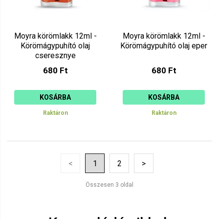
Moyra körömlakk 12ml -
Moyra körömlakk 12ml -
Körömágypuhító olaj
Körömágypuhító olaj eper
cseresznye
680 Ft
680 Ft
KOSÁRBA
KOSÁRBA
Raktáron
Raktáron
<
1
2
>
Összesen 3 oldal