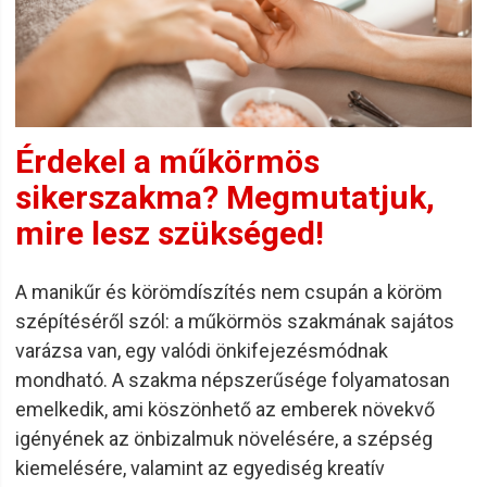
Érdekel a műkörmös
sikerszakma? Megmutatjuk,
mire lesz szükséged!
A manikűr és körömdíszítés nem csupán a köröm
szépítéséről szól: a műkörmös szakmának sajátos
varázsa van, egy valódi önkifejezésmódnak
mondható. A szakma népszerűsége folyamatosan
emelkedik, ami köszönhető az emberek növekvő
igényének az önbizalmuk növelésére, a szépség
kiemelésére, valamint az egyediség kreatív