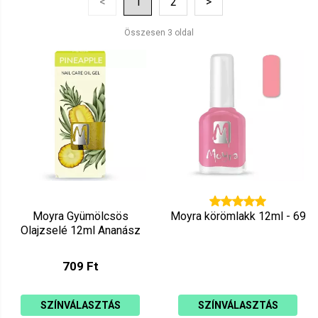
<
1
2
>
Ár szerint csökkenő
Mutat: 160
Összesen 3 oldal
Ár szerint növekvő
Moyra Gyümölcsös
Moyra körömlakk 12ml - 69
Olajzselé 12ml Ananász
709 Ft
SZÍNVÁLASZTÁS
SZÍNVÁLASZTÁS