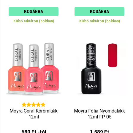
KOSÁRBA
KOSÁRBA
Külső raktáron (boltban)
Külső raktáron (boltban)
Moyra Coral Körömlakk
Moyra Fólia Nyomdalakk
12ml
12ml FP 05
680 Ft -tól
1 589 Ft