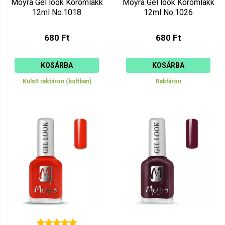
Moyra Gel look Körömlakk
Moyra Gel look Körömlakk
12ml No.1018
12ml No.1026
680 Ft
680 Ft
KOSÁRBA
KOSÁRBA
Külső raktáron (boltban)
Raktáron