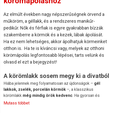
körömápoláshoz
Az elmúlt években nagy népszerűségnek örvend a
műköröm, a géllakk, és a rendszeres manikűr-
pedikűr. Nők és férfiak is egyre gyakrabban bízzák
szakemberre a körmök és a kezek, lábak ápolását.
Ha ez nem lehetséges, akkor ápolhatjuk körmeinket
otthon is. Ha te is kíváncsi vagy, melyek az otthoni
körömápolás legfontosabb lépései, tarts velünk és
olvasd el ezt a bejegyzést!
A körömlakk sosem megy ki a divatból
Hiába jelennek meg folyamatosan az újdonságok –
gél
lakkok, zselék, porcelán körmök
–, a klasszikus
körömlakk
még mindig örök kedvenc
. Ha gyorsan és
egyszerűen szeretnél színt vinni a mindennapjaidba, egy jól
Mutass többet
megválasztott körömlakk mindig jó döntés.