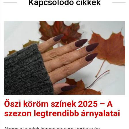
Kapcsolódó cikkek
Őszi köröm színek 2025 – A
szezon legtrendibb árnyalatai
Ahogy a levelek lassan aranyra, vörösre és