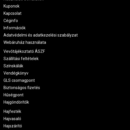
Kuponok
Kapcsolat
Céginfo
Információk
Adatvédelmi és adatkezelési szabályzat
Webáruház használata
Vevőtájékoztató ÁSZF
Szállítási feltételek
Színskálák
Vendégkönyv
GLS csomagpont
Biztonságos fizetés
Hűségpont
Hajgöndörítők
Hajfesték
Hajvasaló
Hajszárító