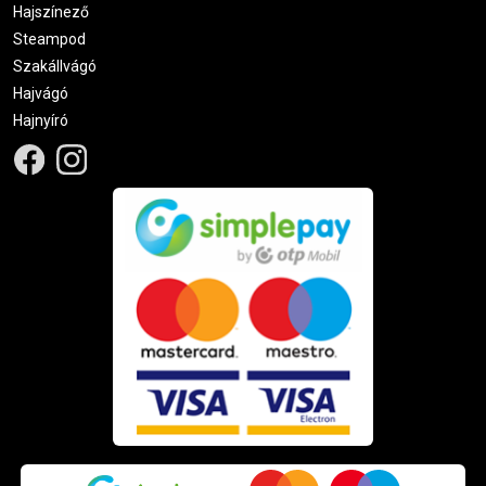
Hajszínező
Steampod
Szakállvágó
Hajvágó
Hajnyíró