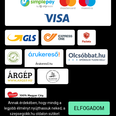
Árukereső.hu
Annak érdekében, hogy mindig a
ELFOGADOM
legjobb élményt nyújthassuk neked, a
szepsegcikk.hu oldalon sütiket
© Szendrei Kft - 1042 Budapest, Árpád út 94.