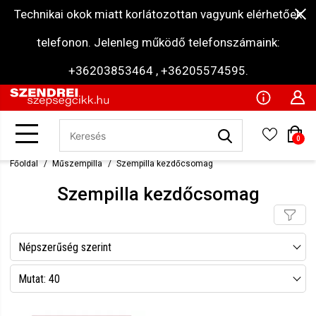
Technikai okok miatt korlátozottan vagyunk elérhetőek
telefonon. Jelenleg működő telefonszámaink:
+36203853464 , +36205574595.
0
Főoldal
Műszempilla
Szempilla kezdőcsomag
Szempilla kezdőcsomag
Népszerűség szerint
Név szerint csökkenő
Mutat: 40
Név szerint növekvő
Mutat: 80