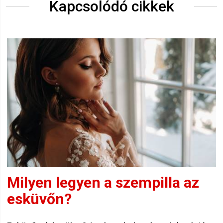
Kapcsolódó cikkek
Milyen legyen a szempilla az
esküvőn?