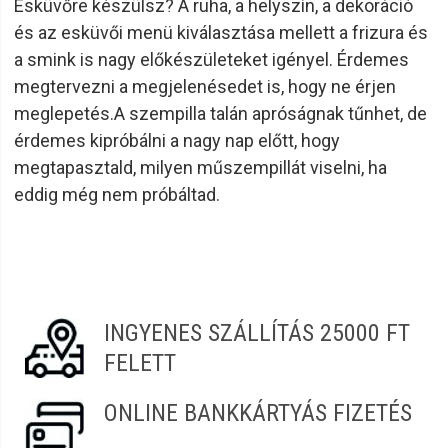
Esküvőre készülsz? A ruha, a helyszín, a dekoráció
és az esküvői menü kiválasztása mellett a frizura és
a smink is nagy előkészületeket igényel. Érdemes
megtervezni a megjelenésedet is, hogy ne érjen
meglepetés.A szempilla talán apróságnak tűnhet, de
érdemes kipróbálni a nagy nap előtt, hogy
megtapasztald, milyen műszempillát viselni, ha
eddig még nem próbáltad.
INGYENES SZÁLLÍTÁS 25000 FT
FELETT
ONLINE BANKKÁRTYÁS FIZETÉS