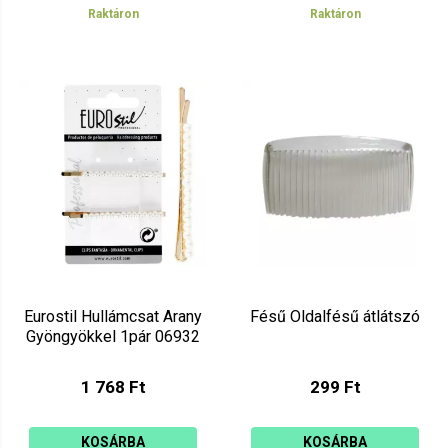
Raktáron
Raktáron
Eurostil Hullámcsat Arany
Fésű Oldalfésű átlátszó
Gyöngyökkel 1pár 06932
1 768 Ft
299 Ft
KOSÁRBA
KOSÁRBA