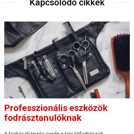
Kapcsolódó cikkek
Professzionális eszközök
fodrásztanulóknak
A fodrászképzés során a tanulófodrászok