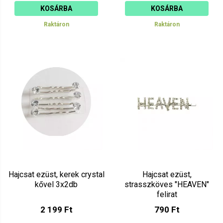
KOSÁRBA
KOSÁRBA
Raktáron
Raktáron
Hajcsat ezüst, kerek crystal
Hajcsat ezüst,
kővel 3x2db
strasszköves "HEAVEN"
felirat
2 199 Ft
790 Ft