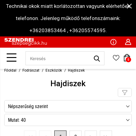
Technikai okok miatt korlátozottan vagyunk elérhetőek
telefonon. Jelenleg működő telefonszámaink:
+36203853464 , +36205574595.
0
Főoldal
Fodrászat
Eszközök
Hajdiszek
Hajdiszek
Népszerűség szerint
Név szerint csökkenő
Mutat: 40
Név szerint növekvő
Mutat: 80