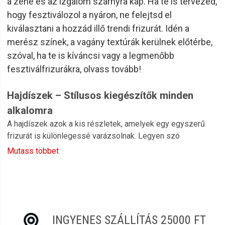
a zene és az izgalom szárnyra kap. Ha te is tervezed,
hogy fesztiválozol a nyáron, ne felejtsd el
kiválasztani a hozzád illő trendi frizurát. Idén a
merész színek, a vagány textúrák kerülnek előtérbe,
szóval, ha te is kíváncsi vagy a legmenőbb
fesztiválfrizurákra, olvass tovább!
Hajdíszek – Stílusos kiegészítők minden
alkalomra
A hajdíszek azok a kis részletek, amelyek egy egyszerű
frizurát is különlegessé varázsolnak. Legyen szó
hétköznapi viseletről, ünnepi alkalomról vagy épp egy
Mutass többet
esküvőről, a megfelelő hajdísz befejezi a megjelenést és
egyéniséget ad a stílushoz. A kategóriában hajcsatok,
hajcsipeszek, hajpántok és díszített hajtűk széles
választéka várja azokat, akik valami különlegeset keresnek
– a visszafogott elegáns daraboktól egészen a játékos,
INGYENES SZÁLLÍTÁS 25000 FT
színes változatokig.