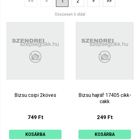
<<
<
1
2
>
>>
Ár szerint csökkenő
Mutat: 160
Összesen 5 oldal
Ár szerint növekvő
Bizsu csipi 2köves
Bizsu hajráf 17405 cikk-
cakk
749 Ft
249 Ft
KOSÁRBA
KOSÁRBA