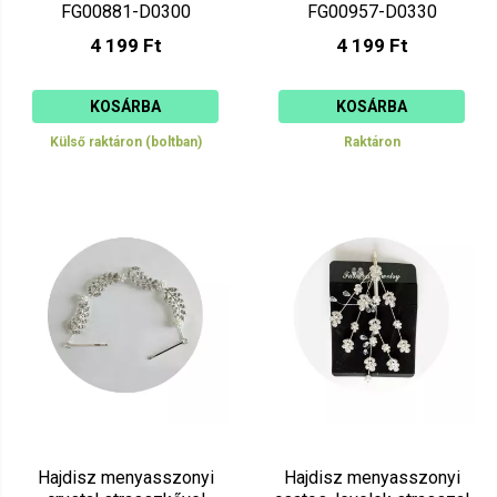
FG00881-D0300
FG00957-D0330
4 199 Ft
4 199 Ft
KOSÁRBA
KOSÁRBA
Külső raktáron (boltban)
Raktáron
Hajdisz menyasszonyi
Hajdisz menyasszonyi