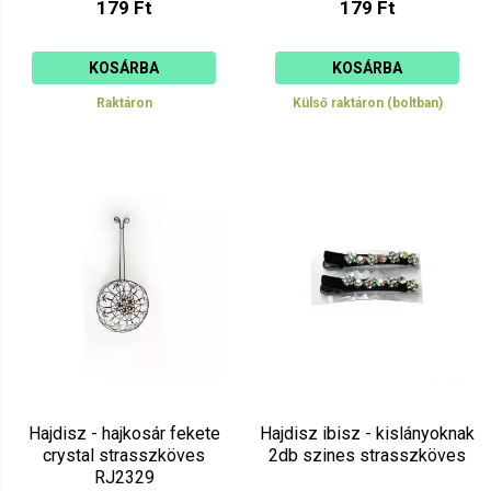
179 Ft
179 Ft
KOSÁRBA
KOSÁRBA
Raktáron
Külső raktáron (boltban)
Hajdisz - hajkosár fekete
Hajdisz ibisz - kislányoknak
crystal strasszköves
2db szines strasszköves
RJ2329