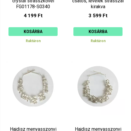
crystal strasszkővel
csatos, levelek strasszal
FG01178-S0340
kirakva
4 199 Ft
3 599 Ft
KOSÁRBA
KOSÁRBA
Raktáron
Raktáron
Hajdisz menyasszonyi
Hajdisz menyasszonyi