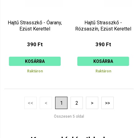
Hajtű Strasszkő - Óarany,
Hajtű Strasszkő -
Ezüst Kerettel
Rózsaszín, Ezüst Kerettel
390 Ft
390 Ft
KOSÁRBA
KOSÁRBA
Raktáron
Raktáron
<<
<
1
2
>
>>
Összesen 5 oldal