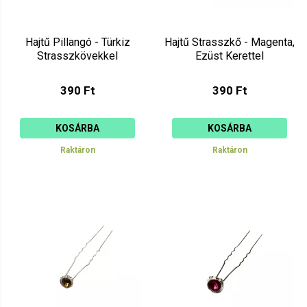
Hajtű Pillangó - Türkiz
Hajtű Strasszkő - Magenta,
Strasszkövekkel
Ezüst Kerettel
390 Ft
390 Ft
KOSÁRBA
KOSÁRBA
Raktáron
Raktáron