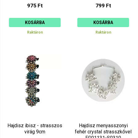
975 Ft
799 Ft
KOSÁRBA
KOSÁRBA
Raktáron
Raktáron
Hajdisz ibisz - strasszos
Hajdisz menyasszonyi
virág 9cm
fehér crystal strasszkővel
FG01131-S0310