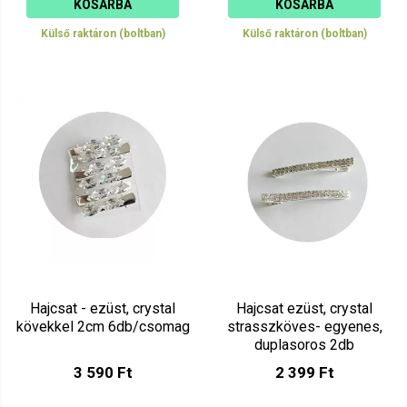
KOSÁRBA
KOSÁRBA
Külső raktáron (boltban)
Külső raktáron (boltban)
Hajcsat - ezüst, crystal
Hajcsat ezüst, crystal
kövekkel 2cm 6db/csomag
strasszköves- egyenes,
duplasoros 2db
3 590 Ft
2 399 Ft