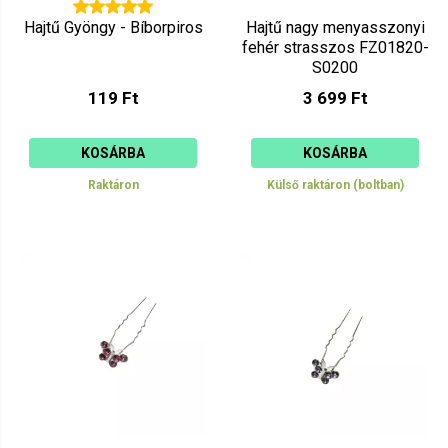
Hajtű Gyöngy - Bíborpiros
Hajtű nagy menyasszonyi
fehér strasszos FZ01820-
S0200
119 Ft
3 699 Ft
KOSÁRBA
KOSÁRBA
Raktáron
Külső raktáron (boltban)