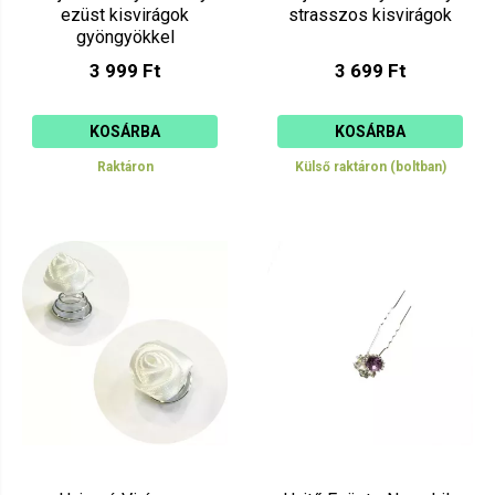
ezüst kisvirágok
strasszos kisvirágok
gyöngyökkel
3 999 Ft
3 699 Ft
KOSÁRBA
KOSÁRBA
Raktáron
Külső raktáron (boltban)