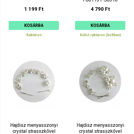
1 199 Ft
4 790 Ft
KOSÁRBA
KOSÁRBA
Raktáron
Külső raktáron (boltban)
Hajdisz menyasszonyi
Hajdisz menyasszonyi
crystal strasszkővel
crystal strasszkővel