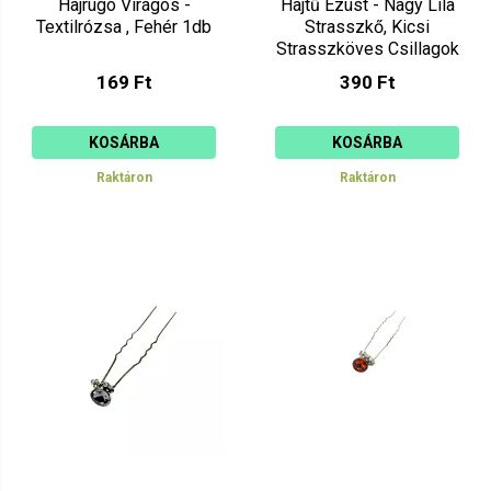
Hajrugó Virágos -
Hajtű Ezüst - Nagy Lila
Textilrózsa , Fehér 1db
Strasszkő, Kicsi
Strasszköves Csillagok
169 Ft
390 Ft
KOSÁRBA
KOSÁRBA
Raktáron
Raktáron