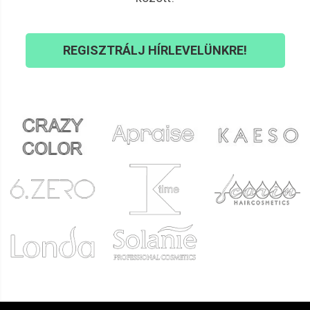
félfelkötött frizurákhoz, ahol néhány csipesszel könnyed,
romantikus hatás érhető el.
Oldalfésűk
REGISZTRÁLJ HÍRLEVELÜNKRE!
Az oldalfésű a klasszikus hajdíszek közé tartozik –
diszkréten rögzíti a hajat, miközben eleganciát kölcsönöz a
megjelenésnek. Átlátszó, barna és fekete színben egyaránt
elérhető, így minden hajtípushoz és hajszínhez megtalálható
a megfelelő változat. Esküvői és alkalmi frizurákhoz
különösen kedvelt kellék.
Hajékszerek és feliratos díszek
A feliratos és egyedi motívumokkal díszített hajékszerek
azoknak szólnak, akik szeretnek kitűnni a tömegből. Ezek a
darabok nemcsak hajdíszek, hanem igazi
stílusnyilatkozatok – különleges alkalmakra, fotózásokhoz
és rendezvényekre tökéletesek.
Gyöngyös és kristályköves díszek
A gyöngyös és kristályköves hajdíszek az elegancia